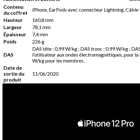
Contenu
iPhone, EarPods avec connecteur Lightning, Câble
du coffret
Hauteur
160,8 mm
Largeur
78,1 mm
Épaisseur
7,4 mm
Poids
226 g
DAS tête : 0,99 W/kg ; DAS tronc : 0,99 W/kg ; DA
DAS
l’utilisateur aux ondes électromagnétiques, pour la
W/kg pour les membres.
Date de
sortie du
11/06/2020
produit