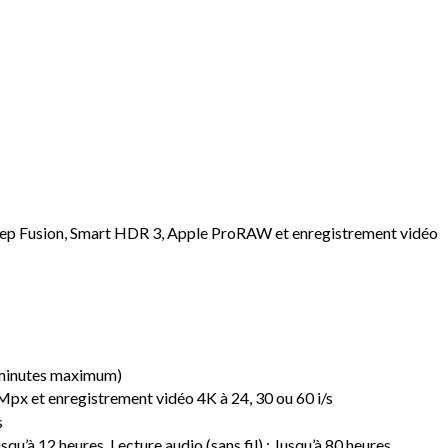
Deep Fusion, Smart HDR 3, Apple ProRAW et enregistrement vidéo
0 minutes maximum)
 Mpx et enregistrement vidéo 4K à 24, 30 ou 60 i/s
s
usqu’à 12 heures, Lecture audio (sans fil) : Jusqu’à 80 heures