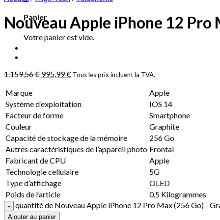
Panier
Nouveau Apple iPhone 12 Pro 
Votre panier est vide.
1.159,56
€
995,99
€
Tous les prix incluent la TVA.
Marque
Apple
Système d’exploitation
IOS 14
Facteur de forme
Smartphone
Couleur
Graphite
Capacité de stockage de la mémoire
256 Go
Autres caractéristiques de l’appareil photo
Frontal
Fabricant de CPU
Apple
Technologie cellulaire
5G
Type d’affichage
OLED
Poids de l’article
0.5 Kilogrammes
quantité de Nouveau Apple iPhone 12 Pro Max (256 Go) - Gr
Ajouter au panier