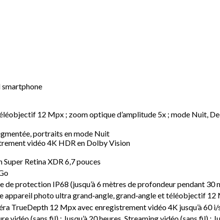
el smartphone
 téléobjectif 12 Mpx ; zoom optique d’amplitude 5x ; mode Nuit, 
ugmentée, portraits en mode Nuit
trement vidéo 4K HDR en Dolby Vision
n Super Retina XDR 6,7 pouces
Go
ce de protection IP68 (jusqu’à 6 mètres de profondeur pendant 3
e appareil photo ultra grand‑angle, grand‑angle et téléobjectif 12
ra TrueDepth 12 Mpx avec enregistrement vidéo 4K jusqu’à 60 i/
re vidéo (sans fil) : Jusqu’à 20 heures, Streaming vidéo (sans fil) : J