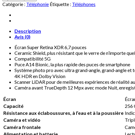
Catégorie :
Téléphonie
Étiquette :
Téléphones
Description
Avis (0)
Écran Super Retina XDR 6,7 pouces
Ceramic Shield, plus résistant que le verre de n’importe qu
Compatibilité 5G
Puce A14 Bionic, la plus rapide des puces de smartphone
Système photo pro avec ultra grand‐angle, grand‐angle et
4K HDR en Dolby Vision
Scanner LiDAR pour de meilleures expériences de réalité a
Caméra avant TrueDepth 12 Mpx avec mode Nuit, enregis
Écran
Écra
Capacité
256 
Résistance aux éclaboussures, à l’eau et à la poussière
Indi
Caméra et vidéo
Tripl
Caméra frontale
Camé
Alimentation et batterie
Lectu