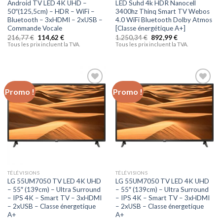
Android TV LED 4K UHD –
LED Suhd 4k HDR Nanocell
50″(125,5cm) – HDR – WiFi –
3400hz Thinq Smart TV Webos
Bluetooth – 3xHDMI – 2xUSB –
4.0 WiFi Bluetooth Dolby Atmos
Commande Vocale
[Classe énergétique A+]
216,77
€
114,62
€
1.250,34
€
892,99
€
Tous les prix incluent la TVA.
Tous les prix incluent la TVA.
Promo !
Promo !
Ajouter
Ajouter
à la liste
à la liste
d’envies
d’envies
TÉLÉVISIONS
TÉLÉVISIONS
LG 55UM7050 TV LED 4K UHD
LG 55UM7050 TV LED 4K UHD
– 55″ (139cm) – Ultra Surround
– 55″ (139cm) – Ultra Surround
– IPS 4K – Smart TV – 3xHDMI
– IPS 4K – Smart TV – 3xHDMI
– 2xUSB – Classe énergetique
– 2xUSB – Classe énergetique
A+
A+