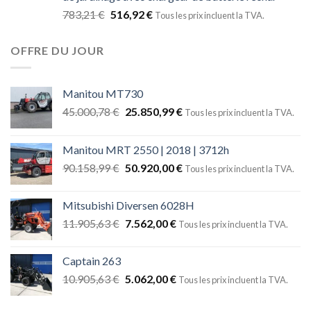
783,21
€
516,92
€
Tous les prix incluent la TVA.
OFFRE DU JOUR
Manitou MT730
45.000,78
€
25.850,99
€
Tous les prix incluent la TVA.
Manitou MRT 2550 | 2018 | 3712h
90.158,99
€
50.920,00
€
Tous les prix incluent la TVA.
Mitsubishi Diversen 6028H
11.905,63
€
7.562,00
€
Tous les prix incluent la TVA.
Captain 263
10.905,63
€
5.062,00
€
Tous les prix incluent la TVA.