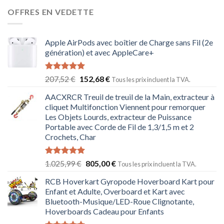
OFFRES EN VEDETTE
Apple AirPods avec boîtier de Charge sans Fil (2e
génération) et avec AppleCare+
Note
5.00
207,52
€
152,68
€
Tous les prix incluent la TVA.
sur 5
AACXRCR Treuil de treuil de la Main, extracteur à
cliquet Multifonction Viennent pour remorquer
Les Objets Lourds, extracteur de Puissance
Portable avec Corde de Fil de 1,3/1,5 m et 2
Crochets, Char
Note
5.00
1.025,99
€
805,00
€
Tous les prix incluent la TVA.
sur 5
RCB Hoverkart Gyropode Hoverboard Kart pour
Enfant et Adulte, Overboard et Kart avec
Bluetooth-Musique/LED-Roue Clignotante,
Hoverboards Cadeau pour Enfants