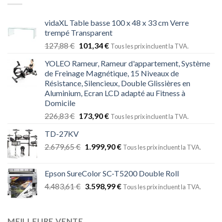
vidaXL Table basse 100 x 48 x 33 cm Verre
trempé Transparent
127,88
€
101,34
€
Tous les prix incluent la TVA.
YOLEO Rameur, Rameur d'appartement, Système
de Freinage Magnétique, 15 Niveaux de
Résistance, Silencieux, Double Glissières en
Aluminium, Ecran LCD adapté au Fitness à
Domicile
226,83
€
173,90
€
Tous les prix incluent la TVA.
TD-27KV
2.679,65
€
1.999,90
€
Tous les prix incluent la TVA.
Epson SureColor SC-T5200 Double Roll
4.483,61
€
3.598,99
€
Tous les prix incluent la TVA.
MEILLEURE VENTE