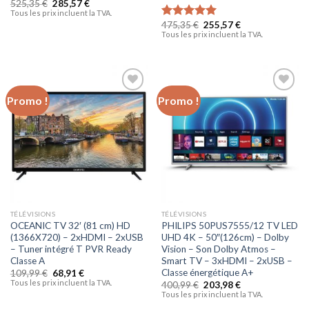
525,35
€
285,57
€
Tous les prix incluent la TVA.
475,35
€
255,57
€
Note
5.00
Tous les prix incluent la TVA.
sur 5
Promo !
Promo !
Ajouter
Ajouter
à la liste
à la liste
d’envies
d’envies
TÉLÉVISIONS
TÉLÉVISIONS
OCEANIC TV 32′ (81 cm) HD
PHILIPS 50PUS7555/12 TV LED
(1366X720) – 2xHDMI – 2xUSB
UHD 4K – 50″(126cm) – Dolby
– Tuner intégré T PVR Ready
Vision – Son Dolby Atmos –
Classe A
Smart TV – 3xHDMI – 2xUSB –
Classe énergétique A+
109,99
€
68,91
€
Tous les prix incluent la TVA.
400,99
€
203,98
€
Tous les prix incluent la TVA.