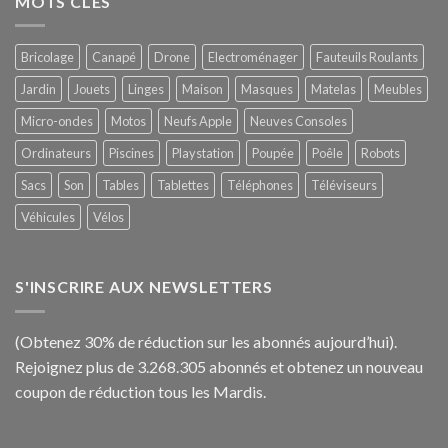
MOTS CLÉS
Bricolage
Canapé
Drone
Electroménager
Fauteuils Roulants
Jardin
Jouets
Linges
Maison
Masques
Matelas
Meubles
Micro-ondes
Motos
Neufs Apple
Neuves Consoles
Ordinateurs
Piscines
Playstation
Poupée
Poêle
Robots
Sacs
Son
Tables
Tablettes
Téléphones
Téléviseurs
Véhicules
Vélos
S'INSCRIRE AUX NEWSLETTERS
(Obtenez 30% de réduction sur les abonnés aujourd’hui).
Rejoignez plus de 3.268.305 abonnés et obtenez un nouveau
coupon de réduction tous les Mardis.