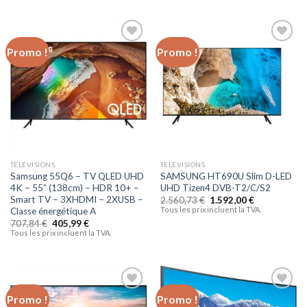
Promo !
Promo !
Ajouter
Ajouter
à la liste
à la liste
d’envies
d’envies
TÉLÉVISIONS
TÉLÉVISIONS
Samsung 55Q6 – TV QLED UHD
SAMSUNG HT690U Slim D-LED
4K – 55” (138cm) – HDR 10+ –
UHD Tizen4 DVB-T2/C/S2
Smart TV – 3XHDMI – 2XUSB –
2.560,73
€
1.592,00
€
Tous les prix incluent la TVA.
Classe énergétique A
707,84
€
405,99
€
Tous les prix incluent la TVA.
Promo !
Promo !
Ajouter
Ajouter