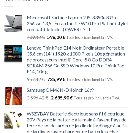
Micorosoft Surface Laptop 2 i5-8350u 8 Go
256ssd 13,5" Écran tactile W10 Pro Platine (stylet
compatible inclus) QWERTY IT
709,42
€
598,00
€
Tous les prix incluent la TVA.
Lenovo ThinkPad E14 Noir Ordinateur Portable
35,6 cm (14") 1920 x 1080 Pixels 10e génération
de processeurs Intel® Core i5 8 Go DDR4-
SDRAM 256 Go SSD Windows 10 Pro ThinkPad
E14, 10e g
957,42
€
735,99
€
Tous les prix incluent la TVA.
Samsung OM46N-D 46inch 16:9
3.596,42
€
2.685,90
€
Tous les prix incluent la TVA.
WSZYBAY Batterie électrique sans fil électrique
20V Pays de la batterie à la main à l'avant Pays de
terre de sol de jardin de jardin de jardinage à outils
de jardinage avec chargeur de batterie rechar