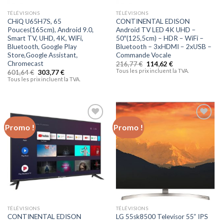
TÉLÉVISIONS
TÉLÉVISIONS
CHiQ U65H7S, 65
CONTINENTAL EDISON
Pouces(165cm), Android 9.0,
Android TV LED 4K UHD –
Smart TV, UHD, 4K, WiFi,
50″(125,5cm) – HDR – WiFi –
Bluetooth, Google Play
Bluetooth – 3xHDMI – 2xUSB –
Store,Google Assistant,
Commande Vocale
Chromecast
216,77
€
114,62
€
Tous les prix incluent la TVA.
601,64
€
303,77
€
Tous les prix incluent la TVA.
Promo !
Promo !
Ajouter
Ajouter
à la liste
à la liste
d’envies
d’envies
TÉLÉVISIONS
TÉLÉVISIONS
CONTINENTAL EDISON
LG 55sk8500 Televisor 55” IPS