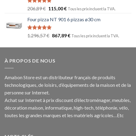
Note
5.00
206,89
€
115,00
€
Tous les prix incluent la TVA.
sur 5
Four pizza NT 901 6 pizzas ø30 cm
Note
5.00
1.296,57
€
867,89
€
Tous les prix incluent la TVA.
sur 5
À PROPOS DE NOUS
Amabon
Store est un distributeur français de produits
technologiques, de loisirs, d’équipements de la maison et de la
personne sur Internet.
Achat sur Internet à prix discount d’électroménager, meubles,
décoration maison, informatique, h
igh-tech
, téléphonie, vélo,
toutes les grandes marques et les matériels agricoles…E
tc