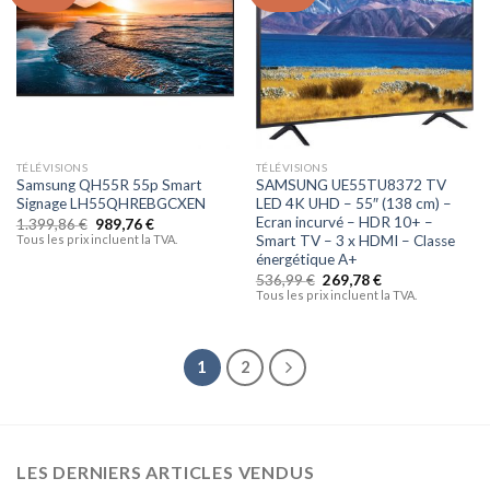
à la liste
à la liste
d’envies
d’envies
TÉLÉVISIONS
TÉLÉVISIONS
Samsung QH55R 55p Smart
SAMSUNG UE55TU8372 TV
Signage LH55QHREBGCXEN
LED 4K UHD – 55″ (138 cm) –
Ecran incurvé – HDR 10+ –
1.399,86
€
989,76
€
Tous les prix incluent la TVA.
Smart TV – 3 x HDMI – Classe
énergétique A+
536,99
€
269,78
€
Tous les prix incluent la TVA.
1
2
LES DERNIERS ARTICLES VENDUS