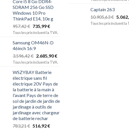
Core i5 8 Go DDR4-
SDRAM 256 Go SSD
Captain 263
Windows 10 Pro
10.905,63
€
5.062
ThinkPad E14, 10e g
Tous les prix incluent la
957,42
€
735,99
€
Tous les prix incluent la TVA.
Samsung OM46N-D
46inch 16:9
3.596,42
€
2.685,90
€
Tous les prix incluent la TVA.
WSZYBAY Batterie
électrique sans fil
électrique 20V Pays de
la batterie à la main à
l'avant Pays de terre de
sol de jardin de jardin de
jardinage à outils de
jardinage avec chargeur
de batterie rechar
783,21
€
516,92
€