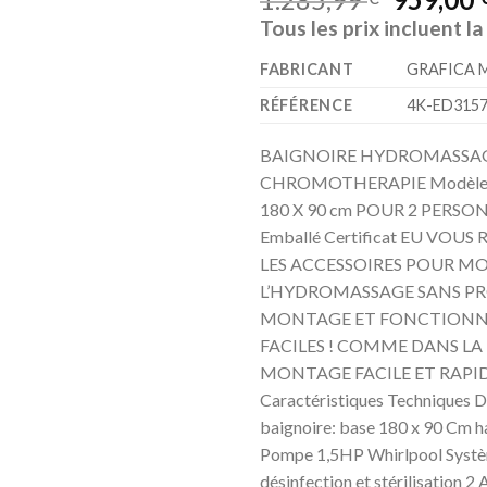
sur 5 basé
Tous les prix incluent l
sur
notation
client
FABRICANT
‎GRAFICA 
RÉFÉRENCE
‎4K-ED315
BAIGNOIRE HYDROMASSA
CHROMOTHERAPIE Modèle
180 X 90 cm POUR 2 PERSONN
Emballé Certificat EU VOU
LES ACCESSOIRES POUR M
L’HYDROMASSAGE SANS PR
MONTAGE ET FONCTION
FACILES ! COMME DANS L
MONTAGE FACILE ET RAPID
Caractéristiques Techniques D
baignoire: base 180 x 90 Cm h
Pompe 1,5HP Whirlpool Syst
désinfection et stérilisation 2