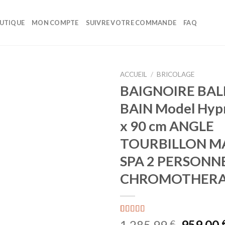
UTIQUE
MON COMPTE
SUIVRE VOTRE COMMANDE
FAQ
ACCUEIL
/
BRICOLAGE
BAIGNOIRE BA
Ajouter
BAIN Model Hyp
à la liste
d’envies
x 90 cm ANGLE
TOURBILLON M
SPA 2 PERSONN
CHROMOTHERA
Noté
1
5.00
1.285,99
959,00
€