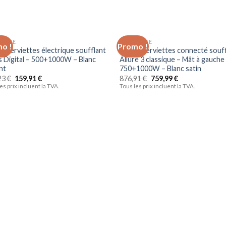
OLAGE
BRICOLAGE
o !
Promo !
Ajouter
Ajo
e-serviettes électrique soufflant
Sèche-serviettes connecté souf
à la liste
à la 
s Digital – 500+1000W – Blanc
Allure 3 classique – Mât à gauche
d’envies
d’en
ant
750+1000W – Blanc satin
23
€
159,91
€
876,91
€
759,99
€
es prix incluent la TVA.
Tous les prix incluent la TVA.