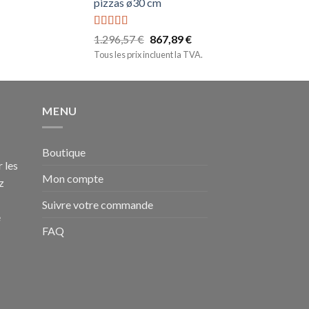
pizzas ø30 cm
Note
5.00
1.296,57
€
867,89
€
sur 5
Tous les prix incluent la TVA.
MENU
Boutique
 les
Mon compte
z
Suivre votre commande
e
FAQ