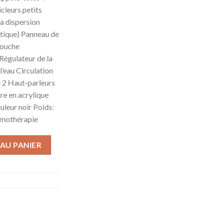
cleurs petits
a dispersion
atique) Panneau de
Douche
égulateur de la
l’eau Circulation
e 2 Haut-parleurs
re en acrylique
uleur noir Poids:
omothérapie
EO BAIN Model Hypnotic 180 x 90 cm ANGLE TOURBILLON MAS
AU PANIER