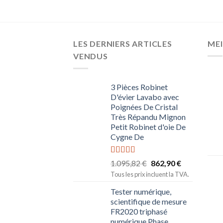
LES DERNIERS ARTICLES
MEI
VENDUS
3 Pièces Robinet
D'évier Lavabo avec
Poignées De Cristal
Très Répandu Mignon
Petit Robinet d'oie De
Cygne De
Note
5.00
1.095,82
€
862,90
€
sur 5
Tous les prix incluent la TVA.
Tester numérique,
scientifique de mesure
FR2020 triphasé
numérique Phase