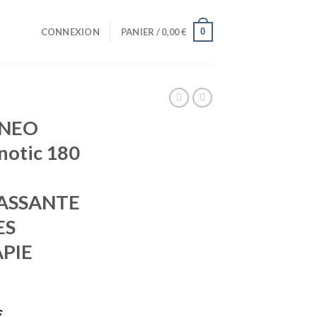
0
CONNEXION
PANIER /
0,00
€
LNEO
notic 180
ASSANTE
ES
PIE
€