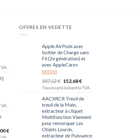
OFFRES EN VEDETTE
Apple AirPods avec
boîtier de Charge sans
Fil (2e génération) et
avec AppleCare+
 TVA.
 |
Note
5.00
207,52
€
152,68
€
sur 5
Tous les prix incluent la TVA.
AACXRCR Treuil de
treuil de la Main,
 TVA.
extracteur à cliquet
n
Multifonction Viennent
pour remorquer Les
Objets Lourds,
,00
€
extracteur de Puissance
 TVA.