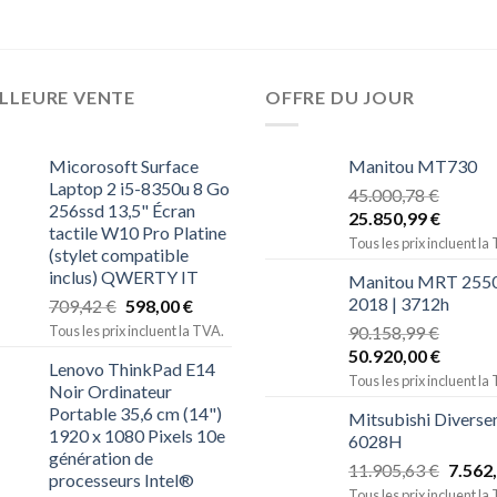
LLEURE VENTE
OFFRE DU JOUR
Micorosoft Surface
Manitou MT730
Laptop 2 i5-8350u 8 Go
45.000,78
€
256ssd 13,5" Écran
25.850,99
€
tactile W10 Pro Platine
Tous les prix incluent la
(stylet compatible
inclus) QWERTY IT
Manitou MRT 2550
2018 | 3712h
709,42
€
598,00
€
Tous les prix incluent la TVA.
90.158,99
€
50.920,00
€
Lenovo ThinkPad E14
Tous les prix incluent la
Noir Ordinateur
Portable 35,6 cm (14")
Mitsubishi Diverse
1920 x 1080 Pixels 10e
6028H
génération de
11.905,63
€
7.562
processeurs Intel®
Tous les prix incluent la