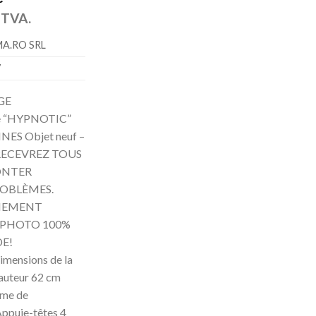
a TVA.
MA.RO SRL
7
GE
 “HYPNOTIC”
ES Objet neuf –
S RECEVREZ TOUS
ONTER
OBLÈMES.
NEMENT
A PHOTO 100%
E!
imensions de la
auteur 62 cm
ème de
 Appuie-têtes 4