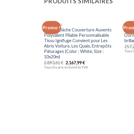
PRODUITS SIMILAIRES
BRICOLAGE
BRIC
Promo !
Prom
Ajouter
ZWYSL Bâche Couverture Auvents
Sèch
à la liste
Polyvalent Pliable Personnalisable
Dori
d’envies
Tissu Ignifuge Convient pour Les
brill
Abris Voiture, Les Quais, Entrepôts
257,
Pâturages (Color : White, Size :
Tous l
10x20m)
2.893,61
€
2.167,99
€
Tous les prix incluent la TVA.