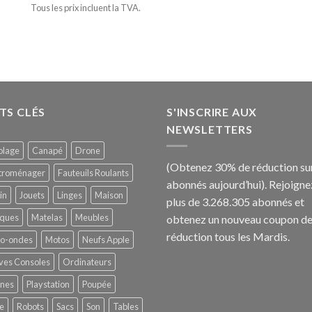
Tous les prix incluent la TVA.
TS CLÉS
S'INSCRIRE AUX
NEWSLETTERS
olage
Canapé
Drone
(Obtenez 30% de réduction sur
ctroménager
Fauteuils Roulants
abonnés aujourd’hui).
Rejoigne
in
Jouets
Linges
Maison
plus de 3.268.305 abonnés et
ques
Matelas
Meubles
obtenez un nouveau coupon d
réduction tous les Mardis.
ro-ondes
Motos
Neufs Apple
ves Consoles
Ordinateurs
ines
Playstation
Poupée
e
Robots
Sacs
Son
Tables