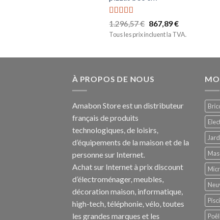
Note
5.00
1.296,57
€
867,89
€
sur 5
Tous les prix incluent la TVA.
À PROPOS DE NOUS
MO
Amabon
Store est un distributeur
Bric
français de produits
Ele
technologiques, de loisirs,
Jard
d’équipements de la maison et de la
Mas
personne sur Internet.
Achat sur Internet à prix discount
Mic
d’électroménager, meubles,
Neu
décoration maison, informatique,
Pisc
h
igh-tech
, téléphonie, vélo, toutes
les grandes marques et les
Poêl