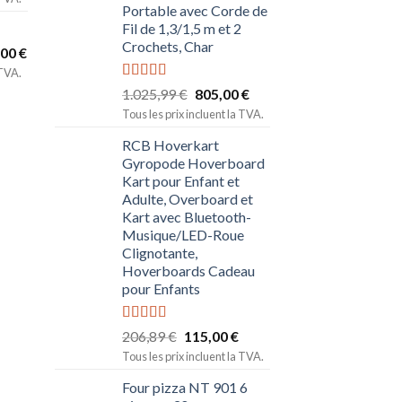
Portable avec Corde de
Fil de 1,3/1,5 m et 2
Crochets, Char
,00
€
 TVA.
Note
5.00
1.025,99
€
805,00
€
sur 5
Tous les prix incluent la TVA.
RCB Hoverkart
Gyropode Hoverboard
Kart pour Enfant et
Adulte, Overboard et
Kart avec Bluetooth-
Musique/LED-Roue
Clignotante,
Hoverboards Cadeau
pour Enfants
Note
5.00
206,89
€
115,00
€
sur 5
Tous les prix incluent la TVA.
Four pizza NT 901 6