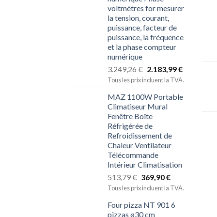
voltmètres for mesurer
la tension, courant,
puissance, facteur de
puissance, la fréquence
et la phase compteur
numérique
3.249,26
€
2.183,99
€
Tous les prix incluent la TVA.
MAZ 1100W Portable
Climatiseur Mural
Fenêtre Boîte
Réfrigérée de
Refroidissement de
Chaleur Ventilateur
Télécommande
Intérieur Climatisation
513,79
€
369,90
€
Tous les prix incluent la TVA.
Four pizza NT 901 6
pizzas ø30 cm