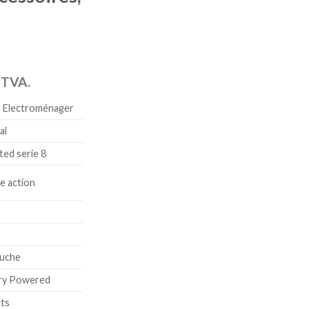
a TVA.
 Electroménager
al
ted serie 8
e action
uche
ry Powered
lts