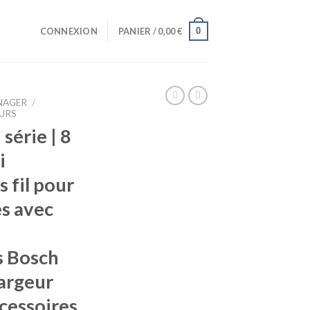
0
CONNEXION
PANIER /
0,00
€
NAGER
/
URS
série | 8
i
 fil pour
es avec
s Bosch
hargeur
ccessoires,