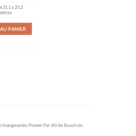
x 21.1 x 25.2
mètres
rie | 8 - Aspirateur balai rechargeable sans fil pour surfaces mult
AU PANIER
nterchangeables Power For All de Bosch en