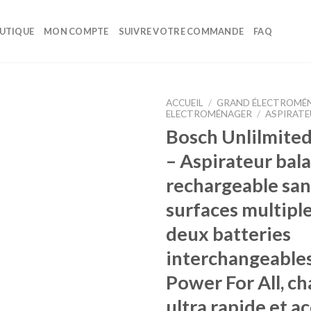
UTIQUE
MON COMPTE
SUIVRE VOTRE COMMANDE
FAQ
ACCUEIL
/
GRAND ÉLECTROMÉ
ELECTROMÉNAGER
/
ASPIRATE
Bosch Unlilmited 
Ajouter
à la liste
– Aspirateur bala
d’envies
rechargeable sans
surfaces multipl
deux batteries
interchangeable
Power For All, c
ultra rapide et a