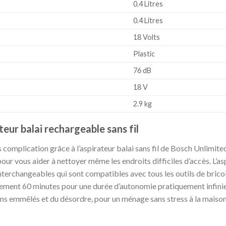
‎0.4 Litres
‎0.4 Litres
‎18 Volts
‎Plastic
‎76 dB
‎18 V
‎2.9 kg
teur balai rechargeable sans fil
complication grâce à l’aspirateur balai sans fil de Bosch Unlimited
 pour vous aider à nettoyer même les endroits difficiles d’accès. L’as
interchangeables qui sont compatibles avec tous les outils de bric
lement 60 minutes pour une durée d’autonomie pratiquement infinie
ons emmêlés et du désordre, pour un ménage sans stress à la maison