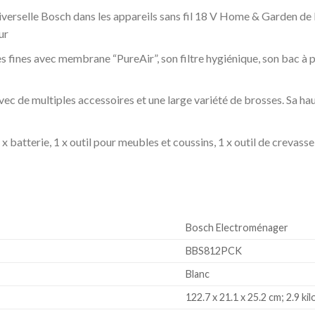
iverselle Bosch dans les appareils sans fil 18 V Home & Garden de
ur
s fines avec membrane “PureAir”, son filtre hygiénique, son bac à po
é avec de multiples accessoires et une large variété de brosses. Sa
2 x batterie, 1 x outil pour meubles et coussins, 1 x outil de crevas
‎Bosch Electroménager
‎BBS812PCK
‎Blanc
‎122.7 x 21.1 x 25.2 cm; 2.9 k