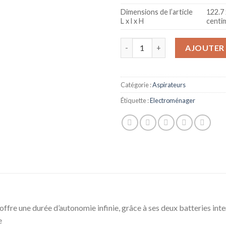
Dimensions de l’article
122.7 
L x l x H
centi
quantité de Bosch Unlilmited sé
AJOUTER 
Catégorie :
Aspirateurs
Étiquette :
Electroménager
x offre une durée d’autonomie infinie, grâce à ses deux batteries i
e