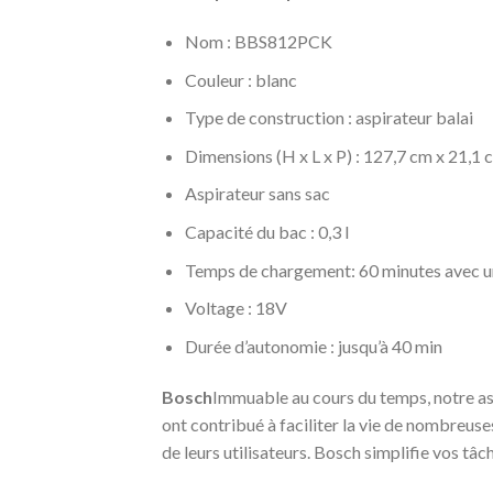
Nom : BBS812PCK
Couleur : blanc
Type de construction : aspirateur balai
Dimensions (H x L x P) : 127,7 cm x 21,1 
Aspirateur sans sac
Capacité du bac : 0,3 l
Temps de chargement: 60 minutes avec un 
Voltage : 18V
Durée d’autonomie : jusqu’à 40 min
Bosch
Immuable au cours du temps, notre as
ont contribué à faciliter la vie de nombreuse
de leurs utilisateurs. Bosch simplifie vos tâ