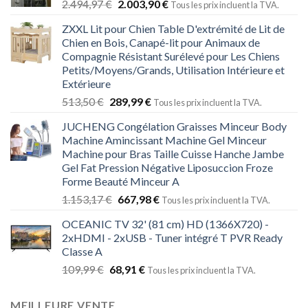
2.494,97
€
2.003,90
€
Tous les prix incluent la TVA.
ZXXL Lit pour Chien Table D'extrémité de Lit de
Chien en Bois, Canapé-lit pour Animaux de
Compagnie Résistant Surélevé pour Les Chiens
Petits/Moyens/Grands, Utilisation Intérieure et
Extérieure
513,50
€
289,99
€
Tous les prix incluent la TVA.
JUCHENG Congélation Graisses Minceur Body
Machine Amincissant Machine Gel Minceur
Machine pour Bras Taille Cuisse Hanche Jambe
Gel Fat Pression Négative Liposuccion Froze
Forme Beauté Minceur A
1.153,17
€
667,98
€
Tous les prix incluent la TVA.
OCEANIC TV 32' (81 cm) HD (1366X720) -
2xHDMI - 2xUSB - Tuner intégré T PVR Ready
Classe A
109,99
€
68,91
€
Tous les prix incluent la TVA.
MEILLEURE VENTE