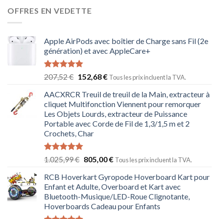
OFFRES EN VEDETTE
Apple AirPods avec boîtier de Charge sans Fil (2e
génération) et avec AppleCare+
Note
5.00
207,52
€
152,68
€
Tous les prix incluent la TVA.
sur 5
AACXRCR Treuil de treuil de la Main, extracteur à
cliquet Multifonction Viennent pour remorquer
Les Objets Lourds, extracteur de Puissance
Portable avec Corde de Fil de 1,3/1,5 m et 2
Crochets, Char
Note
5.00
1.025,99
€
805,00
€
Tous les prix incluent la TVA.
sur 5
RCB Hoverkart Gyropode Hoverboard Kart pour
Enfant et Adulte, Overboard et Kart avec
Bluetooth-Musique/LED-Roue Clignotante,
Hoverboards Cadeau pour Enfants