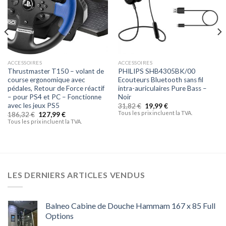
ACCESSOIRES
ACCESSOIRES
Thrustmaster T150 – volant de
PHILIPS SHB4305BK/00
course ergonomique avec
Ecouteurs Bluetooth sans fil
pédales, Retour de Force réactif
intra-auriculaires Pure Bass –
– pour PS4 et PC – Fonctionne
Noir
avec les jeux PS5
31,82
€
19,99
€
Tous les prix incluent la TVA.
186,32
€
127,99
€
Tous les prix incluent la TVA.
LES DERNIERS ARTICLES VENDUS
Balneo Cabine de Douche Hammam 167 x 85 Full
Options