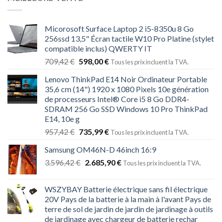
Micorosoft Surface Laptop 2 i5-8350u 8 Go
256ssd 13,5" Écran tactile W10 Pro Platine (stylet
compatible inclus) QWERTY IT
709,42
€
598,00
€
Tous les prix incluent la TVA.
Lenovo ThinkPad E14 Noir Ordinateur Portable
35,6 cm (14") 1920 x 1080 Pixels 10e génération
de processeurs Intel® Core i5 8 Go DDR4-
SDRAM 256 Go SSD Windows 10 Pro ThinkPad
E14, 10e g
957,42
€
735,99
€
Tous les prix incluent la TVA.
Samsung OM46N-D 46inch 16:9
3.596,42
€
2.685,90
€
Tous les prix incluent la TVA.
WSZYBAY Batterie électrique sans fil électrique
20V Pays de la batterie à la main à l'avant Pays de
terre de sol de jardin de jardin de jardinage à outils
de jardinage avec chargeur de batterie rechar