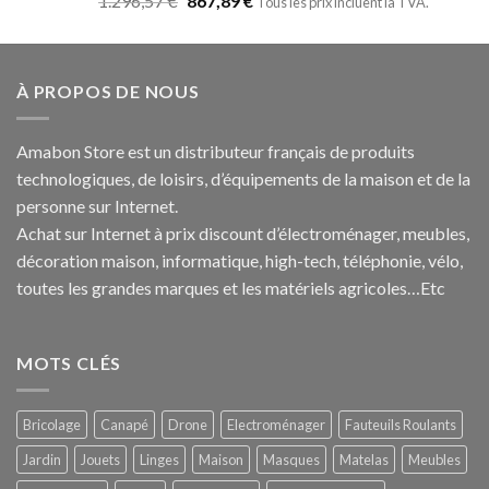
1.296,57
€
867,89
€
Tous les prix incluent la TVA.
sur 5
À PROPOS DE NOUS
Amabon
Store est un distributeur français de produits
technologiques, de loisirs, d’équipements de la maison et de la
personne sur Internet.
Achat sur Internet à prix discount d’électroménager, meubles,
décoration maison, informatique, h
igh-tech
, téléphonie, vélo,
toutes les grandes marques et les matériels agricoles…E
tc
MOTS CLÉS
Bricolage
Canapé
Drone
Electroménager
Fauteuils Roulants
Jardin
Jouets
Linges
Maison
Masques
Matelas
Meubles