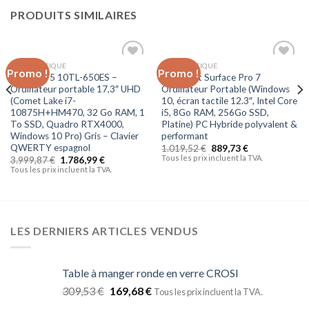
PRODUITS SIMILAIRES
INFORMATIQUE
INFORMATIQUE
Promo !
Promo !
Ajouter
Ajouter
MSI WS75 10TL-650ES –
Microsoft Surface Pro 7
à la liste
à la liste
Ordinateur portable 17,3″ UHD
Ordinateur Portable (Windows
d’envies
d’envies
(Comet Lake i7-
10, écran tactile 12.3″, Intel Core
10875H+HM470, 32 Go RAM, 1
i5, 8Go RAM, 256Go SSD,
To SSD, Quadro RTX4000,
Platine) PC Hybride polyvalent &
Windows 10 Pro) Gris – Clavier
performant
QWERTY espagnol
1.019,52
€
889,73
€
Tous les prix incluent la TVA.
3.999,87
€
1.786,99
€
Tous les prix incluent la TVA.
LES DERNIERS ARTICLES VENDUS
Table à manger ronde en verre CROSI
309,53
€
169,68
€
Tous les prix incluent la TVA.