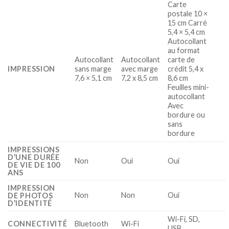
Carte
postale 10 ×
15 cm Carré
5,4 × 5,4 cm
Autocollant
au format
Autocollant
Autocollant
carte de
IMPRESSION
sans marge
avec marge
crédit 5,4 x
7,6 × 5,1 cm
7,2 x 8,5 cm
8,6 cm
Feuilles mini-
autocollant
Avec
bordure ou
sans
bordure
IMPRESSIONS
D’UNE DURÉE
Non
Oui
Oui
DE VIE DE 100
ANS
IMPRESSION
Non
Non
Oui
DE PHOTOS
D’IDENTITÉ
Wi-Fi, SD,
CONNECTIVITÉ
Bluetooth
Wi-Fi
USB