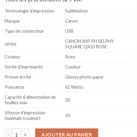
Technologie d’impression
Sublimation
Marque
Canon
Type de connecteur
USB
CANON IMP PH SELPHY
séries
SQUARE QX10 ROSE
Couleur
Rose
Sortie d’imprimante
Couleur
Presse écrite
Glossy photo paper
Puissance
62 Watts
Capacité d’alimentation de
20
feuilles max
Vitesse d’impression
43
maximale (couleur)
quantité de CANON IMP PH SELPHY Square QX10 Rose
AJOUTER AU PANIER