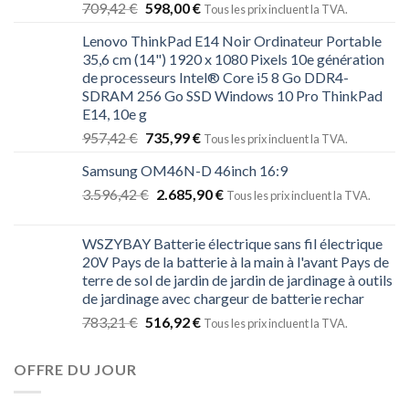
709,42
€
598,00
€
Tous les prix incluent la TVA.
Lenovo ThinkPad E14 Noir Ordinateur Portable
35,6 cm (14") 1920 x 1080 Pixels 10e génération
de processeurs Intel® Core i5 8 Go DDR4-
SDRAM 256 Go SSD Windows 10 Pro ThinkPad
E14, 10e g
957,42
€
735,99
€
Tous les prix incluent la TVA.
Samsung OM46N-D 46inch 16:9
3.596,42
€
2.685,90
€
Tous les prix incluent la TVA.
WSZYBAY Batterie électrique sans fil électrique
20V Pays de la batterie à la main à l'avant Pays de
terre de sol de jardin de jardin de jardinage à outils
de jardinage avec chargeur de batterie rechar
783,21
€
516,92
€
Tous les prix incluent la TVA.
OFFRE DU JOUR