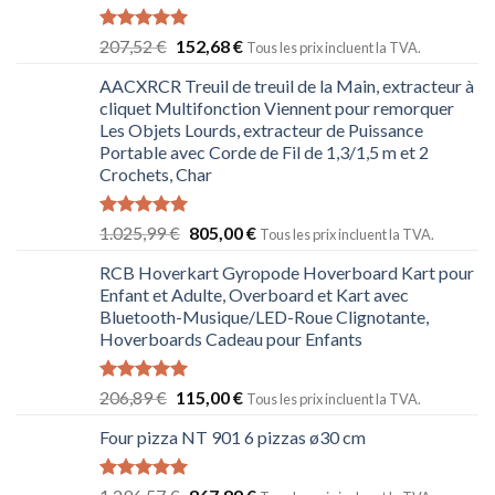
Note
5.00
207,52
€
152,68
€
Tous les prix incluent la TVA.
sur 5
AACXRCR Treuil de treuil de la Main, extracteur à
cliquet Multifonction Viennent pour remorquer
Les Objets Lourds, extracteur de Puissance
Portable avec Corde de Fil de 1,3/1,5 m et 2
Crochets, Char
Note
5.00
1.025,99
€
805,00
€
Tous les prix incluent la TVA.
sur 5
RCB Hoverkart Gyropode Hoverboard Kart pour
Enfant et Adulte, Overboard et Kart avec
Bluetooth-Musique/LED-Roue Clignotante,
Hoverboards Cadeau pour Enfants
Note
5.00
206,89
€
115,00
€
Tous les prix incluent la TVA.
sur 5
Four pizza NT 901 6 pizzas ø30 cm
Note
5.00