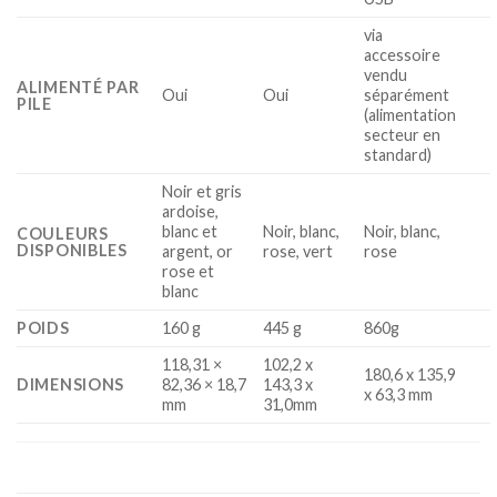
via
accessoire
vendu
ALIMENTÉ PAR
Oui
Oui
séparément
PILE
(alimentation
secteur en
standard)
Noir et gris
ardoise,
blanc et
Noir, blanc,
Noir, blanc,
COULEURS
DISPONIBLES
argent, or
rose, vert
rose
rose et
blanc
POIDS
160 g
445 g
860g
118,31 ×
102,2 x
180,6 x 135,9
DIMENSIONS
82,36 × 18,7
143,3 x
x 63,3 mm
mm
31,0mm