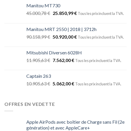
Manitou MT730
45.000,78
€
25.850,99
€
Tous les prix incluent la TVA.
Manitou MRT 2550 | 2018 | 3712h
90.158,99
€
50.920,00
€
Tous les prix incluent la TVA.
Mitsubishi Diversen 6028H
11.905,63
€
7.562,00
€
Tous les prix incluent la TVA.
Captain 263
10.905,63
€
5.062,00
€
Tous les prix incluent la TVA.
OFFRES EN VEDETTE
Apple AirPods avec boîtier de Charge sans Fil (2e
génération) et avec AppleCare+