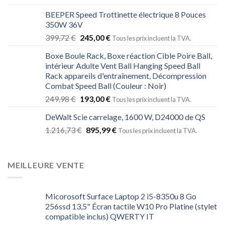
BEEPER Speed Trottinette électrique 8 Pouces
350W 36V
399,72
€
245,00
€
Tous les prix incluent la TVA.
Boxe Boule Rack, Boxe réaction Cible Poire Ball,
intérieur Adulte Vent Ball Hanging Speed ​​Ball
Rack appareils d'entraînement, Décompression
Combat Speed ​​Ball (Couleur : Noir)
249,98
€
193,00
€
Tous les prix incluent la TVA.
DeWalt Scie carrelage, 1600 W, D24000 de QS
1.216,73
€
895,99
€
Tous les prix incluent la TVA.
MEILLEURE VENTE
Micorosoft Surface Laptop 2 i5-8350u 8 Go
256ssd 13,5" Écran tactile W10 Pro Platine (stylet
compatible inclus) QWERTY IT