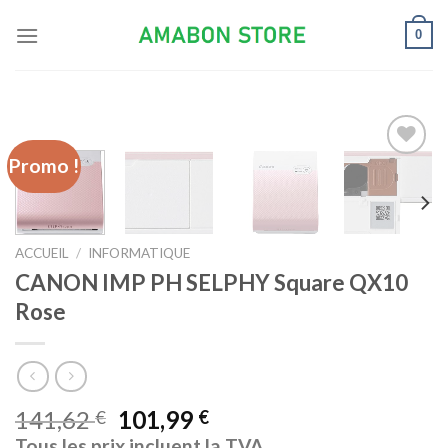
Skip
0
to
content
Promo !
Ajouter
à la liste
d’envies
ACCUEIL
/
INFORMATIQUE
CANON IMP PH SELPHY Square QX10
Rose
141,62
101,99
€
€
Tous les prix incluent la TVA.