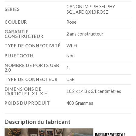
‎CANON IMP PH SELPHY
SÉRIES
SQUARE QX10 ROSE
COULEUR
‎Rose
GARANTIE
‎2 ans constructeur
CONSTRUCTEUR
TYPE DE CONNECTIVITÉ
‎Wi-Fi
BLUETOOTH
‎Non
NOMBRE DE PORTS USB
‎1
2.0
TYPE DE CONNECTEUR
‎USB
DIMENSIONS DE
‎10.2 x 14.3 x 3.1 centimètres
L’ARTICLE L X L X H
POIDS DU PRODUIT
‎400 Grammes
Description du fabricant