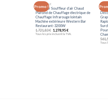
CHAUFFAGE
CHAU
Promo !
Prom
Radiateur Souffleur d’air Chaud
Chau
Ajouter à la liste d’envies
Plafond de Chauffage électrique de
Déco
Chauffage Infrarouge lointain
Grap
Machine extérieure Western Bar
Rapi
Restaurant-3200W
Surc
Pour 
1.721,83
€
1.278,95
€
Cham
Tous les prix incluent la TVA.
561,
Tous l