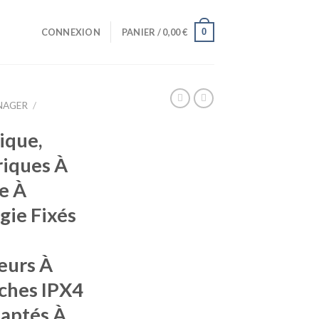
0
CONNEXION
PANIER /
0,00
€
NAGER
/
ique,
riques À
e À
gie Fixés
eurs À
ches IPX4
daptés À