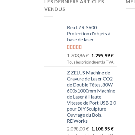
LES DERNIERS ARTICLES
MEI
VENDUS
Bea LZR-S600
Protection d'objets à
base de laser
Note
5.00
1.703,86
€
1.295,99
€
sur 5
Tous les prix incluent la TVA.
Z ZELUS Machine de
Gravure de Laser CO2
de Double Têtes, 80W
600x1000mm Machine
de Laser à Haute
Vitesse de Port USB 2,0
pour DIY Sculpture
Ouvrage du Bois,
RDWorks
2.098,00
€
1.108,95
€