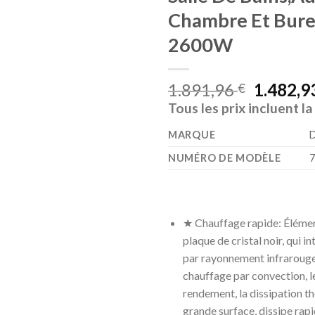
Chambre Et Bure
2600W
1.891,96
1.482,9
€
Tous les prix incluent l
MARQUE
NUMÉRO DE MODÈLE
‎
★ Chauffage rapide: Élémen
plaque de cristal noir, qui i
par rayonnement infrarouge 
chauffage par convection, l
rendement, la dissipation t
grande surface, dissipe rap