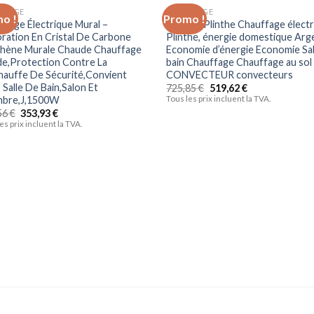
FFAGE
CHAUFFAGE
o !
Promo !
ffage Électrique Mural –
HYY-YY Plinthe Chauffage élect
Ajouter à la liste d’envies
Ajouter à la liste d’
ration En Cristal De Carbone
Plinthe, énergie domestique Arg
hène Murale Chaude Chauffage
Economie d’énergie Economie Sal
de,Protection Contre La
bain Chauffage Chauffage au sol
hauffe De Sécurité,Convient
CONVECTEUR convecteurs
Salle De Bain,Salon Et
725,85
€
519,62
€
bre,J,1500W
Tous les prix incluent la TVA.
56
€
353,93
€
es prix incluent la TVA.