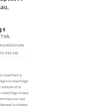
au,
3
€
a TVA.
‎DUCHENGYUAN
755-943-558
t chauffant à
ntègre le chauffage
lointain et le
e chauffage à haut
hermique sur une
idement la chaleur