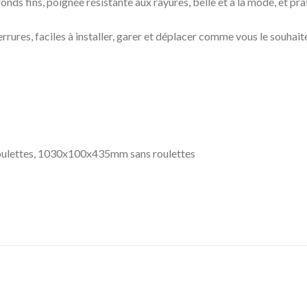
ronds fins, poignée résistante aux rayures, belle et à la mode, et p
errures, faciles à installer, garer et déplacer comme vous le souhait
oulettes, 1030x100x435mm sans roulettes