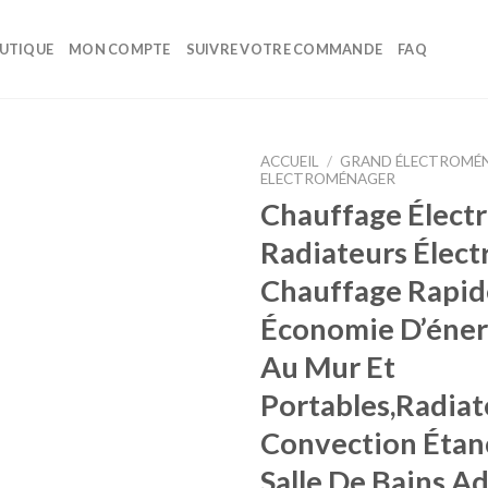
UTIQUE
MON COMPTE
SUIVRE VOTRE COMMANDE
FAQ
ACCUEIL
/
GRAND ÉLECTROMÉ
ELECTROMÉNAGER
Chauffage Électr
Ajouter à la liste d’envies
Radiateurs Élect
Chauffage Rapid
Économie D’éner
Au Mur Et
Portables,Radiat
Convection Étan
Salle De Bains,A