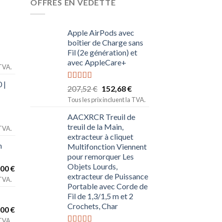
OFFRES EN VEDETTE
Apple AirPods avec
boîtier de Charge sans
Fil (2e génération) et
avec AppleCare+
 TVA.
 |
Note
5.00
207,52
€
152,68
€
sur 5
Tous les prix incluent la TVA.
AACXRCR Treuil de
treuil de la Main,
 TVA.
extracteur à cliquet
n
Multifonction Viennent
pour remorquer Les
Objets Lourds,
,00
€
extracteur de Puissance
 TVA.
Portable avec Corde de
Fil de 1,3/1,5 m et 2
Crochets, Char
,00
€
 TVA.