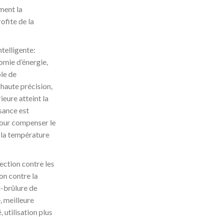
ment la
ofite de la
telligente:
omie d’énergie,
le de
 haute précision,
ieure atteint la
sance est
our compenser le
 la température
ection contre les
on contre la
i-brûlure de
, meilleure
 utilisation plus