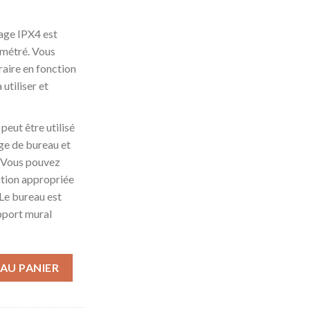
fage IPX4 est
ométré. Vous
raire en fonction
 utiliser et
peut être utilisé
ge de bureau et
r. Vous pouvez
ation appropriée
 Le bureau est
upport mural
que, Radiateurs Électriques À Chauffage Rapide À Économie D'éne
AU PANIER