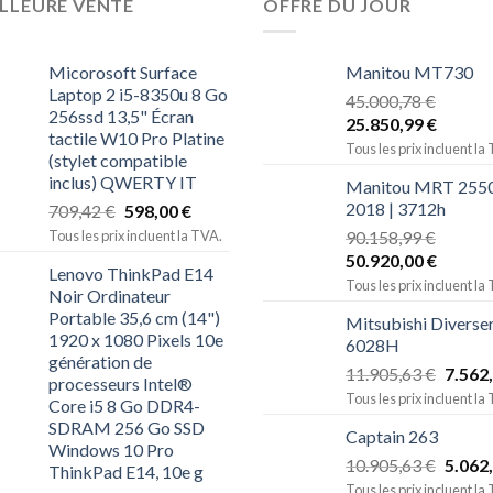
LLEURE VENTE
OFFRE DU JOUR
Micorosoft Surface
Manitou MT730
Laptop 2 i5-8350u 8 Go
45.000,78
€
256ssd 13,5" Écran
25.850,99
€
tactile W10 Pro Platine
Tous les prix incluent la
(stylet compatible
inclus) QWERTY IT
Manitou MRT 2550
2018 | 3712h
709,42
€
598,00
€
Tous les prix incluent la TVA.
90.158,99
€
50.920,00
€
Lenovo ThinkPad E14
Tous les prix incluent la
Noir Ordinateur
Portable 35,6 cm (14")
Mitsubishi Diverse
1920 x 1080 Pixels 10e
6028H
génération de
11.905,63
€
7.562
processeurs Intel®
Tous les prix incluent la
Core i5 8 Go DDR4-
SDRAM 256 Go SSD
Captain 263
Windows 10 Pro
10.905,63
€
5.062
ThinkPad E14, 10e g
Tous les prix incluent la