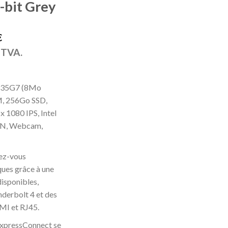
-bit Grey
€
a TVA.
1135G7 (8Mo
, 256Go SSD,
x 1080 IPS, Intel
LAN, Webcam,
tez-vous
ques grâce à une
isponibles,
erbolt 4 et des
DMI et RJ45.
 ExpressConnect se