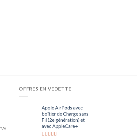
INFORMATIQUE
HP Spectre x360 
Ultraportable Conv
13,3″ FHD IPS Bleu
8 Go, SSD 1 To, A
1.257,89
€
698,92
Tous les prix incluent l
OFFRES EN VEDETTE
Apple AirPods avec
boîtier de Charge sans
Fil (2e génération) et
avec AppleCare+
 TVA.