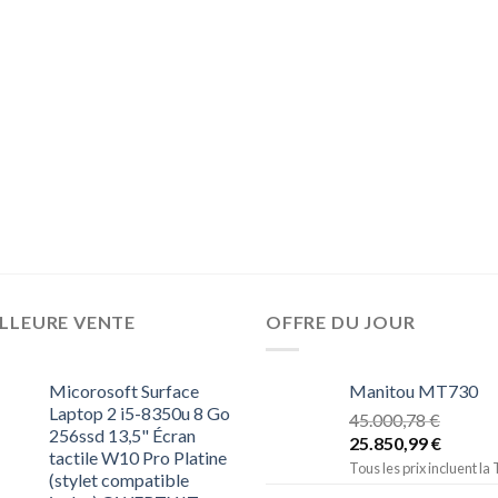
LLEURE VENTE
OFFRE DU JOUR
Micorosoft Surface
Manitou MT730
Laptop 2 i5-8350u 8 Go
45.000,78
€
256ssd 13,5" Écran
25.850,99
€
tactile W10 Pro Platine
Tous les prix incluent la
(stylet compatible