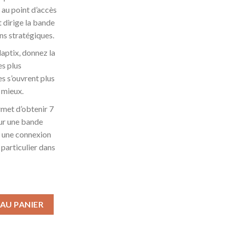
au point d’accès
t dirige la bande
ns stratégiques.
daptix, donnez la
es plus
es s’ouvrent plus
 mieux.
rmet d’obtenir 7
ur une bande
t une connexion
n particulier dans
 Ordinateur Portable 14.0" Full HD Intel Core i5-1135G7, 8Go de R
AU PANIER