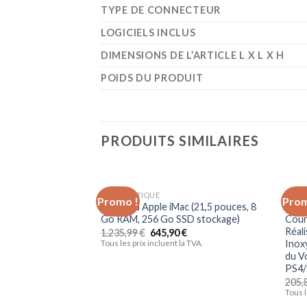
TYPE DE CONNECTEUR
LOGICIELS INCLUS
DIMENSIONS DE L’ARTICLE L X L X H
POIDS DU PRODUIT
PRODUITS SIMILAIRES
INFORMATIQUE
ACCE
Promo !
Prom
Ajouter
Nouveau Apple iMac (21,5 pouces, 8
Logi
à la liste
Go RAM, 256 Go SSD stockage)
Cour
d’envies
Réali
1.235,99
€
645,90
€
Inoxy
Tous les prix incluent la TVA.
du Vo
PS4/
205,
Tous l