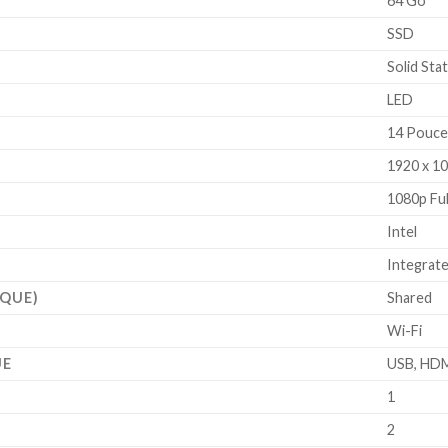
‎64 Go
‎SSD
‎Solid Sta
‎LED
‎14 Pouc
‎1920 x 1
‎1080p Fu
‎Intel
‎Integrat
IQUE)
‎Shared
‎Wi-Fi
UE
‎USB, HD
‎1
‎2