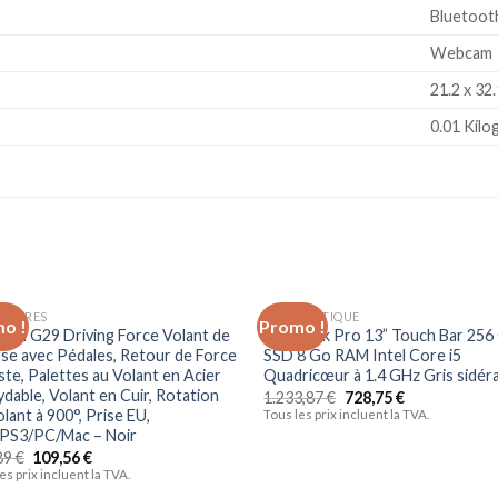
‎Bluetoot
‎Webcam
‎21.2 x 32
‎0.01 Kil
SSOIRES
INFORMATIQUE
o !
Promo !
Ajouter
Ajo
tech G29 Driving Force Volant de
MacBook Pro 13” Touch Bar 256
à la liste
à la 
se avec Pédales, Retour de Force
SSD 8 Go RAM Intel Core i5
d’envies
d’en
ste, Palettes au Volant en Acier
Quadricœur à 1.4 GHz Gris sidéra
dable, Volant en Cuir, Rotation
1.233,87
€
728,75
€
lant à 900°, Prise EU,
Tous les prix incluent la TVA.
PS3/PC/Mac – Noir
89
€
109,56
€
es prix incluent la TVA.