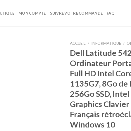
UTIQUE
MON COMPTE
SUIVRE VOTRE COMMANDE
FAQ
ACCUEIL
/
INFORMATIQUE
/
O
Dell Latitude 54
Ajouter
Ordinateur Porta
à la liste
d’envies
Full HD Intel Core
1135G7, 8Go de
256Go SSD, Intel 
Graphics Clavie
Français rétroécl
Windows 10