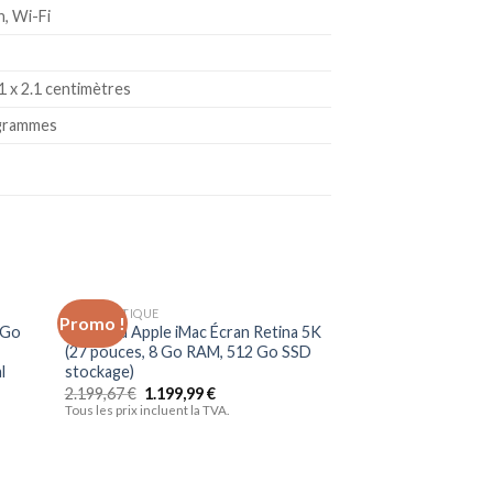
h, Wi-Fi
.1 x 2.1 centimètres
ogrammes
INFORMATIQUE
Promo !
Promo !
uter
Ajouter
 Go
Nouveau Apple iMac Écran Retina 5K
liste
à la liste
(27 pouces, 8 Go RAM, 512 Go SSD
vies
d’envies
l
stockage)
2.199,67
€
1.199,99
€
Tous les prix incluent la TVA.