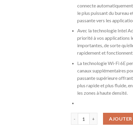
connecte automatiquement 
le plus puissant du bureau e
passante vers les applicatio
Avec la technologie Intel A
priorité à vos applications l
importantes, de sorte qu’ell
rapidement et fonctionnent
La technologie Wi-Fi 6E pe
canaux supplémentaires po
passante supérieure offran
plus rapide et plus fluide, e
les zones à haute densité.
quantité de Dell Latitude 5420
AJOUTER 