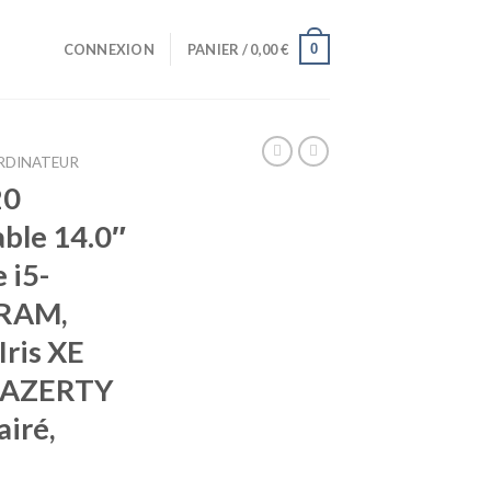
0
CONNEXION
PANIER /
0,00
€
RDINATEUR
20
ble 14.0″
 i5-
 RAM,
Iris XE
r AZERTY
airé,