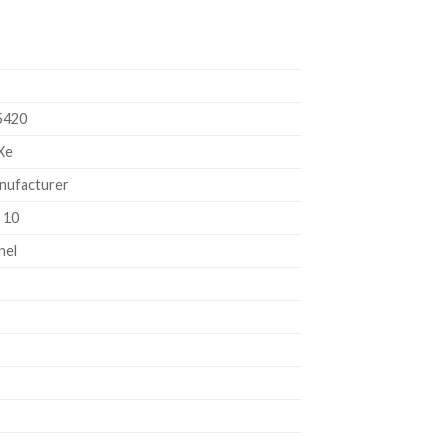
 5420
 Xe
anufacturer
 10
nel