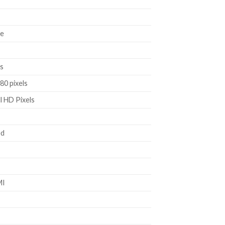
te
es
080 pixels
ll HD Pixels
ed
MI