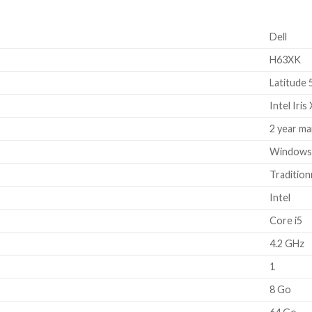
‎Dell
‎H63XK
‎Latitude
‎Intel Iris
‎2 year m
‎Windows
‎Tradition
‎Intel
‎Core i5
‎4.2 GHz
‎1
‎8 Go