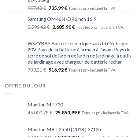
957,42
€
735,99
€
Tous les prix incluent la TVA.
Samsung OM46N-D 46inch 16:9
3.596,42
€
2.685,90
€
Tous les prix incluent la TVA.
WSZYBAY Batterie électrique sans fil électrique
20V Pays de la batterie à la main à l'avant Pays de
terre de sol de jardin de jardin de jardinage à outils
de jardinage avec chargeur de batterie rechar
783,21
€
516,92
€
Tous les prix incluent la TVA.
OFFRE DU JOUR
Manitou MT730
45.000,78
€
25.850,99
€
Tous les prix incluent la TVA.
Manitou MRT 2550 | 2018 | 3712h