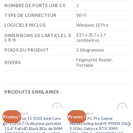
NOMBRE DE PORTS USB 3.0
‎2
TYPE DE CONNECTEUR
‎Wi-Fi
LOGICIELS INCLUS
‎Windows 10 Pro
‎23.5 x 35.7 x 1.7
DIMENSIONS DE L’ARTICLE L X
L X H
centimètres
POIDS DU PRODUIT
‎2 Kilogrammes
‎Fingerprint Reader,
DIVERS
Portable
PRODUITS SIMILAIRES
INFORMATIQUE
INFORMATIQUE
Promo !
Promo !
Ajouter
Ajouter
Dell Inspiron 15 3501 Intel Core
Sedatech PC Pro Gamer
à la liste
à la liste
i5-1135G7 Ordinateur portable
Watercooling Intel i9-9900X 10x
d’envies
d’envies
15,6” Full HD Black 8Go de RAM
3.5Ghz, Geforce RTX 3090