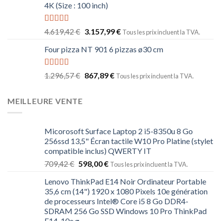
4K (Size : 100 inch)
Note
5.00
4.619,42
€
3.157,99
€
Tous les prix incluent la TVA.
sur 5
Four pizza NT 901 6 pizzas ø30 cm
Note
5.00
1.296,57
€
867,89
€
Tous les prix incluent la TVA.
sur 5
MEILLEURE VENTE
Micorosoft Surface Laptop 2 i5-8350u 8 Go
256ssd 13,5" Écran tactile W10 Pro Platine (stylet
compatible inclus) QWERTY IT
709,42
€
598,00
€
Tous les prix incluent la TVA.
Lenovo ThinkPad E14 Noir Ordinateur Portable
35,6 cm (14") 1920 x 1080 Pixels 10e génération
de processeurs Intel® Core i5 8 Go DDR4-
SDRAM 256 Go SSD Windows 10 Pro ThinkPad
E14, 10e g