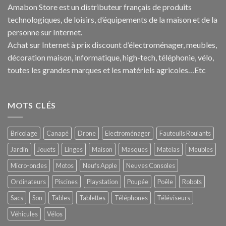
Amabon
Store est un distributeur français de produits
technologiques, de loisirs, d’équipements de la maison et de la
personne sur Internet.
Achat sur Internet à prix discount d’électroménager, meubles,
décoration maison, informatique, h
igh-tech
, téléphonie, vélo,
toutes les grandes marques et les matériels agricoles…E
tc
MOTS CLÉS
Bricolage
Canapé
Drone
Electroménager
Fauteuils Roulants
Jardin
Jouets
Linges
Maison
Masques
Matelas
Meubles
Micro-ondes
Motos
Neufs Apple
Neuves Consoles
Ordinateurs
Piscines
Playstation
Poupée
Poêle
Robots
Sacs
Son
Tables
Tablettes
Téléphones
Téléviseurs
Véhicules
Vélos