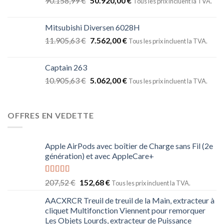
90.158,99
€
50.920,00
€
Tous les prix incluent la TVA.
Mitsubishi Diversen 6028H
11.905,63
€
7.562,00
€
Tous les prix incluent la TVA.
Captain 263
10.905,63
€
5.062,00
€
Tous les prix incluent la TVA.
OFFRES EN VEDETTE
Apple AirPods avec boîtier de Charge sans Fil (2e
génération) et avec AppleCare+
Note
5.00
207,52
€
152,68
€
Tous les prix incluent la TVA.
sur 5
AACXRCR Treuil de treuil de la Main, extracteur à
cliquet Multifonction Viennent pour remorquer
Les Objets Lourds, extracteur de Puissance