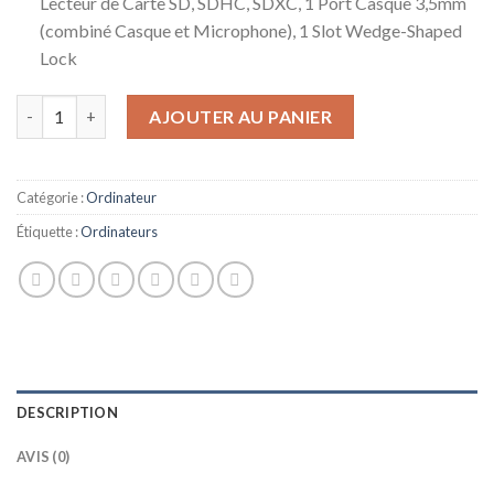
Lecteur de Carte SD, SDHC, SDXC, 1 Port Casque 3,5mm
(combiné Casque et Microphone), 1 Slot Wedge-Shaped
Lock
quantité de Dell XPS 15 7590 Intel Core i7-9750H Ordinateur Po
AJOUTER AU PANIER
Catégorie :
Ordinateur
Étiquette :
Ordinateurs
DESCRIPTION
AVIS (0)