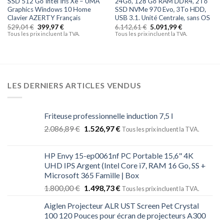
SSD 512 Go Intel Iris Xe – UMA
24Go, 128 Go RAM DDR4, 2To
Graphics Windows 10 Home
SSD NVMe 970 Evo, 3To HDD,
Clavier AZERTY Français
USB 3.1. Unité Centrale, sans OS
529,04
€
399,97
€
6.142,61
€
5.091,99
€
Tous les prix incluent la TVA.
Tous les prix incluent la TVA.
LES DERNIERS ARTICLES VENDUS
Friteuse professionnelle induction 7,5 l
2.086,89
€
1.526,97
€
Tous les prix incluent la TVA.
HP Envy 15-ep0061nf PC Portable 15,6" 4K
UHD IPS Argent (Intel Core i7, RAM 16 Go, SS +
Microsoft 365 Famille | Box
1.800,00
€
1.498,73
€
Tous les prix incluent la TVA.
Aiglen Projecteur ALR UST Screen Pet Crystal
100 120 Pouces pour écran de projecteurs A300