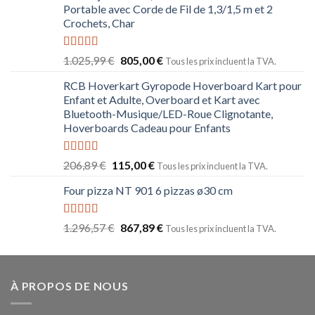
Portable avec Corde de Fil de 1,3/1,5 m et 2
Crochets, Char
Note
5.00
1.025,99
€
805,00
€
Tous les prix incluent la TVA.
sur 5
RCB Hoverkart Gyropode Hoverboard Kart pour
Enfant et Adulte, Overboard et Kart avec
Bluetooth-Musique/LED-Roue Clignotante,
Hoverboards Cadeau pour Enfants
Note
5.00
206,89
€
115,00
€
Tous les prix incluent la TVA.
sur 5
Four pizza NT 901 6 pizzas ø30 cm
Note
5.00
1.296,57
€
867,89
€
Tous les prix incluent la TVA.
sur 5
À PROPOS DE NOUS