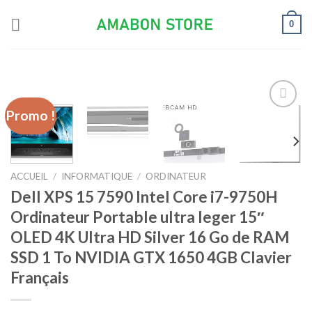
Skip
0
to
content
Promo !
Ajouter
à la liste
d’envies
ACCUEIL
/
INFORMATIQUE
/
ORDINATEUR
Dell XPS 15 7590 Intel Core i7-9750H
Ordinateur Portable ultra leger 15″
OLED 4K Ultra HD Silver 16 Go de RAM
SSD 1 To NVIDIA GTX 1650 4GB Clavier
Français