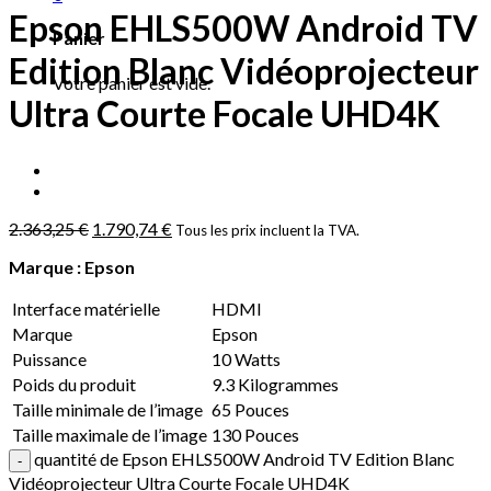
Epson EHLS500W Android TV
Panier
Edition Blanc Vidéoprojecteur
Votre panier est vide.
Ultra Courte Focale UHD4K
2.363,25
€
1.790,74
€
Tous les prix incluent la TVA.
Marque : Epson
Interface matérielle
HDMI
Marque
Epson
Puissance
10 Watts
Poids du produit
9.3 Kilogrammes
Taille minimale de l’image
65 Pouces
Taille maximale de l’image
130 Pouces
quantité de Epson EHLS500W Android TV Edition Blanc
Vidéoprojecteur Ultra Courte Focale UHD4K