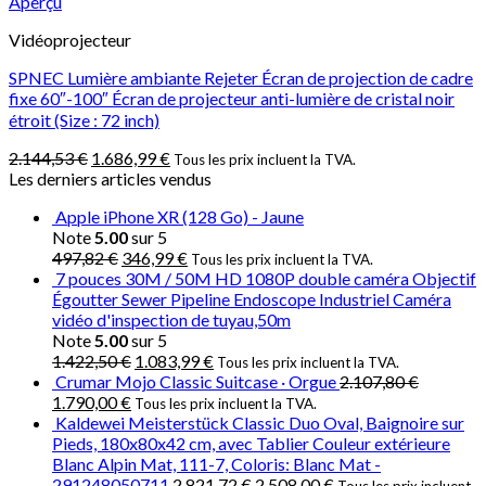
Aperçu
Vidéoprojecteur
SPNEC Lumière ambiante Rejeter Écran de projection de cadre
fixe 60″-100″ Écran de projecteur anti-lumière de cristal noir
étroit (Size : 72 inch)
2.144,53
€
1.686,99
€
Tous les prix incluent la TVA.
Les derniers articles vendus
Apple iPhone XR (128 Go) - Jaune
Note
5.00
sur 5
497,82
€
346,99
€
Tous les prix incluent la TVA.
7 pouces 30M / 50M HD 1080P double caméra Objectif
Égoutter Sewer Pipeline Endoscope Industriel Caméra
vidéo d'inspection de tuyau,50m
Note
5.00
sur 5
1.422,50
€
1.083,99
€
Tous les prix incluent la TVA.
Crumar Mojo Classic Suitcase · Orgue
2.107,80
€
1.790,00
€
Tous les prix incluent la TVA.
Kaldewei Meisterstück Classic Duo Oval, Baignoire sur
Pieds, 180x80x42 cm, avec Tablier Couleur extérieure
Blanc Alpin Mat, 111-7, Coloris: Blanc Mat -
291248050711
2.821,72
€
2.508,00
€