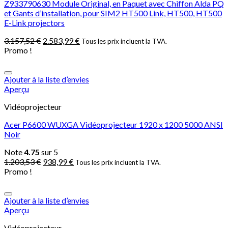
Z933790630 Module Original, en Paquet avec Chiffon Alda PQ
et Gants d’installation, pour SIM2 HT500 Link, HT500, HT500
E-Link projectors
3.157,52
€
2.583,99
€
Tous les prix incluent la TVA.
Promo !
Ajouter à la liste d’envies
Aperçu
Vidéoprojecteur
Acer P6600 WUXGA Vidéoprojecteur 1920 x 1200 5000 ANSI
Noir
Note
4.75
sur 5
1.203,53
€
938,99
€
Tous les prix incluent la TVA.
Promo !
Ajouter à la liste d’envies
Aperçu
Vidéoprojecteur