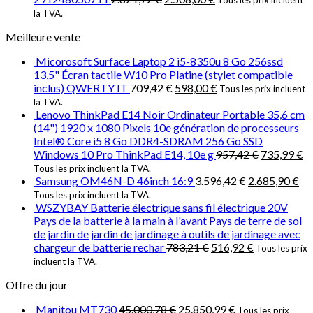
Tous les prix incluent
la TVA.
Meilleure vente
Micorosoft Surface Laptop 2 i5-8350u 8 Go 256ssd
13,5" Écran tactile W10 Pro Platine (stylet compatible
inclus) QWERTY IT
709,42
€
598,00
€
Tous les prix incluent
la TVA.
Lenovo ThinkPad E14 Noir Ordinateur Portable 35,6 cm
(14") 1920 x 1080 Pixels 10e génération de processeurs
Intel® Core i5 8 Go DDR4-SDRAM 256 Go SSD
Windows 10 Pro ThinkPad E14, 10e g
957,42
€
735,99
€
Tous les prix incluent la TVA.
Samsung OM46N-D 46inch 16:9
3.596,42
€
2.685,90
€
Tous les prix incluent la TVA.
WSZYBAY Batterie électrique sans fil électrique 20V
Pays de la batterie à la main à l'avant Pays de terre de sol
de jardin de jardin de jardinage à outils de jardinage avec
chargeur de batterie rechar
783,21
€
516,92
€
Tous les prix
incluent la TVA.
Offre du jour
Manitou MT730
45.000,78
€
25.850,99
€
Tous les prix