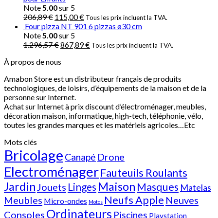
Note
5.00
sur 5
206,89
€
115,00
€
Tous les prix incluent la TVA.
Four pizza NT 901 6 pizzas ø30 cm
Note
5.00
sur 5
1.296,57
€
867,89
€
Tous les prix incluent la TVA.
À propos de nous
Amabon
Store est un distributeur français de produits
technologiques, de loisirs, d’équipements de la maison et de la
personne sur Internet.
Achat sur Internet à prix discount d’électroménager, meubles,
décoration maison, informatique, h
igh-tech
, téléphonie, vélo,
toutes les grandes marques et les matériels agricoles…E
tc
Mots clés
Bricolage
Canapé
Drone
Electroménager
Fauteuils Roulants
Jardin
Maison
Linges
Masques
Jouets
Matelas
Neufs Apple
Meubles
Neuves
Micro-ondes
Motos
Ordinateurs
Consoles
Piscines
Playstation