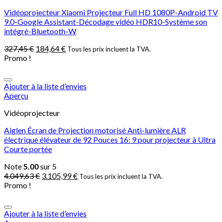
Vidéoprojecteur Xiaomi Projecteur Full HD 1080P-Android TV
9.0-Google Assistant-Décodage vidéo HDR10-Système son
intégré-Bluetooth-W
327,45
€
184,64
€
Tous les prix incluent la TVA.
Promo !
Ajouter à la liste d’envies
Aperçu
Vidéoprojecteur
Aiglen Écran de Projection motorisé Anti-lumière ALR
électrique élévateur de 92 Pouces 16: 9 pour projecteur à Ultra
Courte portée
Note
5.00
sur 5
4.049,63
€
3.105,99
€
Tous les prix incluent la TVA.
Promo !
Ajouter à la liste d’envies