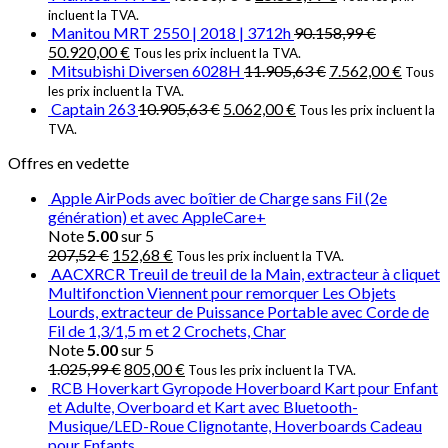
incluent la TVA.
Manitou MRT 2550 | 2018 | 3712h
90.158,99
€
50.920,00
€
Tous les prix incluent la TVA.
Mitsubishi Diversen 6028H
11.905,63
€
7.562,00
€
Tous
les prix incluent la TVA.
Captain 263
10.905,63
€
5.062,00
€
Tous les prix incluent la
TVA.
Offres en vedette
Apple AirPods avec boîtier de Charge sans Fil (2e
génération) et avec AppleCare+
Note
5.00
sur 5
207,52
€
152,68
€
Tous les prix incluent la TVA.
AACXRCR Treuil de treuil de la Main, extracteur à cliquet
Multifonction Viennent pour remorquer Les Objets
Lourds, extracteur de Puissance Portable avec Corde de
Fil de 1,3/1,5 m et 2 Crochets, Char
Note
5.00
sur 5
1.025,99
€
805,00
€
Tous les prix incluent la TVA.
RCB Hoverkart Gyropode Hoverboard Kart pour Enfant
et Adulte, Overboard et Kart avec Bluetooth-
Musique/LED-Roue Clignotante, Hoverboards Cadeau
pour Enfants