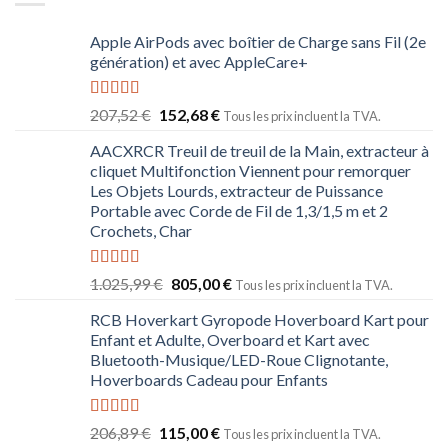
Apple AirPods avec boîtier de Charge sans Fil (2e
génération) et avec AppleCare+
Note
5.00
207,52
€
152,68
€
Tous les prix incluent la TVA.
sur 5
AACXRCR Treuil de treuil de la Main, extracteur à
cliquet Multifonction Viennent pour remorquer
Les Objets Lourds, extracteur de Puissance
Portable avec Corde de Fil de 1,3/1,5 m et 2
Crochets, Char
Note
5.00
1.025,99
€
805,00
€
Tous les prix incluent la TVA.
sur 5
RCB Hoverkart Gyropode Hoverboard Kart pour
Enfant et Adulte, Overboard et Kart avec
Bluetooth-Musique/LED-Roue Clignotante,
Hoverboards Cadeau pour Enfants
Note
5.00
206,89
€
115,00
€
Tous les prix incluent la TVA.
sur 5