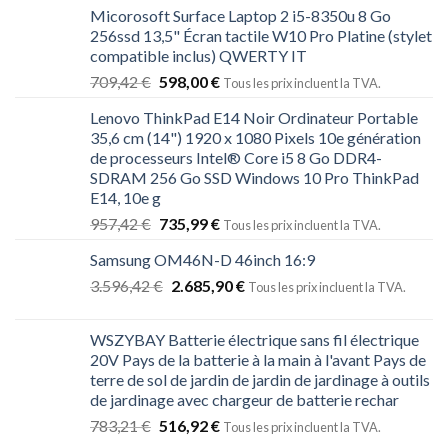
Micorosoft Surface Laptop 2 i5-8350u 8 Go
256ssd 13,5" Écran tactile W10 Pro Platine (stylet
compatible inclus) QWERTY IT
709,42
€
598,00
€
Tous les prix incluent la TVA.
Lenovo ThinkPad E14 Noir Ordinateur Portable
35,6 cm (14") 1920 x 1080 Pixels 10e génération
de processeurs Intel® Core i5 8 Go DDR4-
SDRAM 256 Go SSD Windows 10 Pro ThinkPad
E14, 10e g
957,42
€
735,99
€
Tous les prix incluent la TVA.
Samsung OM46N-D 46inch 16:9
3.596,42
€
2.685,90
€
Tous les prix incluent la TVA.
WSZYBAY Batterie électrique sans fil électrique
20V Pays de la batterie à la main à l'avant Pays de
terre de sol de jardin de jardin de jardinage à outils
de jardinage avec chargeur de batterie rechar
783,21
€
516,92
€
Tous les prix incluent la TVA.