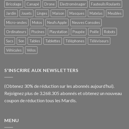
Bricolage
Canapé
Drone
Electroménager
Fauteuils Roulants
Jardin
Jouets
Linges
Maison
Masques
Matelas
Meubles
Micro-ondes
Motos
Neufs Apple
Neuves Consoles
Ordinateurs
Piscines
Playstation
Poupée
Poêle
Robots
Sacs
Son
Tables
Tablettes
Téléphones
Téléviseurs
Véhicules
Vélos
S'INSCRIRE AUX NEWSLETTERS
(Obtenez 30% de réduction sur les abonnés aujourd’hui).
Rejoignez plus de 3.268.305 abonnés et obtenez un nouveau
coupon de réduction tous les Mardis.
MENU