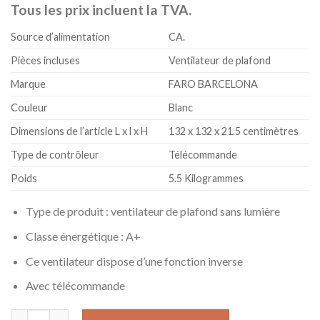
Tous les prix incluent la TVA.
Source d’alimentation
CA.
Pièces incluses
Ventilateur de plafond
Marque
FARO BARCELONA
Couleur
Blanc
Dimensions de l’article L x l x H
132 x 132 x 21.5 centimètres
Type de contrôleur
Télécommande
Poids
5.5 Kilogrammes
Type de produit : ventilateur de plafond sans lumière
Classe énergétique : A+
Ce ventilateur dispose d’une fonction inverse
Avec télécommande
quantité de Faro Barcelona 33471N - PEMBA Ventilateur de plaf