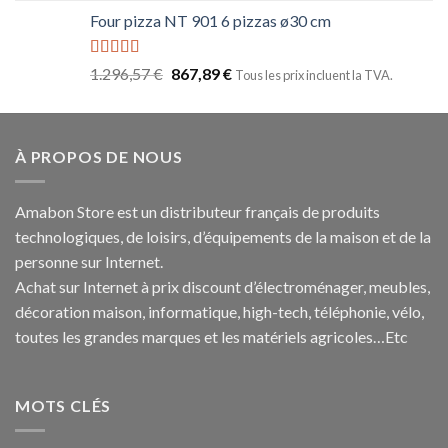
Four pizza NT 901 6 pizzas ø30 cm
Note
5.00
1.296,57
€
867,89
€
Tous les prix incluent la TVA.
sur 5
À PROPOS DE NOUS
Amabon
Store est un distributeur français de produits
technologiques, de loisirs, d’équipements de la maison et de la
personne sur Internet.
Achat sur Internet à prix discount d’électroménager, meubles,
décoration maison, informatique, h
igh-tech
, téléphonie, vélo,
toutes les grandes marques et les matériels agricoles…E
tc
MOTS CLÉS