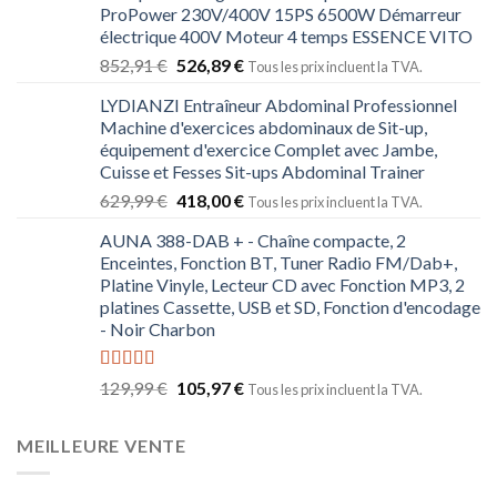
ProPower 230V/400V 15PS 6500W Démarreur
électrique 400V Moteur 4 temps ESSENCE VITO
852,91
€
526,89
€
Tous les prix incluent la TVA.
LYDIANZI Entraîneur Abdominal Professionnel
Machine d'exercices abdominaux de Sit-up,
équipement d'exercice Complet avec Jambe,
Cuisse et Fesses Sit-ups Abdominal Trainer
629,99
€
418,00
€
Tous les prix incluent la TVA.
AUNA 388-DAB + - Chaîne compacte, 2
Enceintes, Fonction BT, Tuner Radio FM/Dab+,
Platine Vinyle, Lecteur CD avec Fonction MP3, 2
platines Cassette, USB et SD, Fonction d'encodage
- Noir Charbon
Note
5.00
129,99
€
105,97
€
Tous les prix incluent la TVA.
sur 5
MEILLEURE VENTE