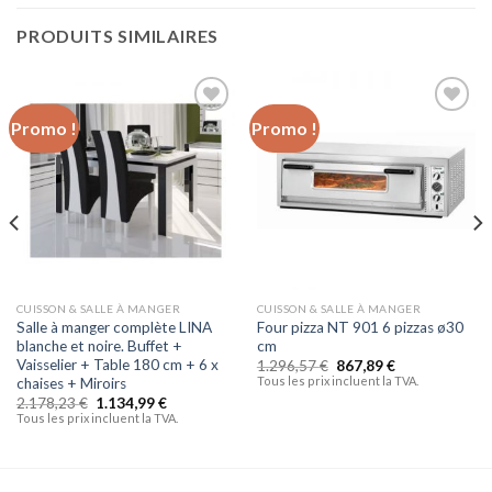
PRODUITS SIMILAIRES
Promo !
Promo !
Ajouter
Ajouter
à la liste
à la liste
d’envies
d’envies
CUISSON & SALLE À MANGER
CUISSON & SALLE À MANGER
Salle à manger complète LINA
Four pizza NT 901 6 pizzas ø30
blanche et noire. Buffet +
cm
Vaisselier + Table 180 cm + 6 x
1.296,57
€
867,89
€
Tous les prix incluent la TVA.
chaises + Miroirs
2.178,23
€
1.134,99
€
Tous les prix incluent la TVA.