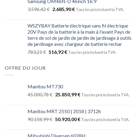
Samsung OM46N-D 46inch 16:9
3.596,42
€
2.685,90
€
Tous les prix incluent la TVA.
WSZYBAY Batterie électrique sans fil électrique
20V Pays de la batterie à la main à l'avant Pays de
terre de sol de jardin de jardin de jardinage à outils
de jardinage avec chargeur de batterie rechar
783,21
€
516,92
€
Tous les prix incluent la TVA.
OFFRE DU JOUR
Manitou MT730
45.000,78
€
25.850,99
€
Tous les prix incluent la TVA.
Manitou MRT 2550 | 2018 | 3712h
90.158,99
€
50.920,00
€
Tous les prix incluent la TVA.
Mitsubishi Diversen 6028H