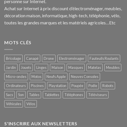
personne sur Internet.
Achat sur Internet à prix discount d’électroménager, meubles,
décoration maison, informatique, h
igh-tech
, téléphonie, vélo,
toutes les grandes marques et les matériels agricoles…E
tc
MOTS CLÉS
Bricolage
Canapé
Drone
Electroménager
Fauteuils Roulants
Jardin
Jouets
Linges
Maison
Masques
Matelas
Meubles
Micro-ondes
Motos
Neufs Apple
Neuves Consoles
Ordinateurs
Piscines
Playstation
Poupée
Poêle
Robots
Sacs
Son
Tables
Tablettes
Téléphones
Téléviseurs
Véhicules
Vélos
S'INSCRIRE AUX NEWSLETTERS