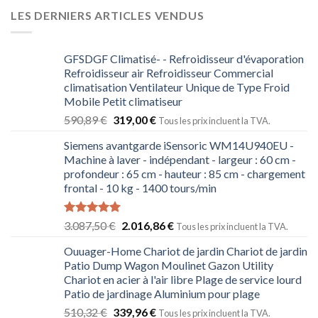
LES DERNIERS ARTICLES VENDUS
GFSDGF Climatisé- - Refroidisseur d'évaporation
Refroidisseur air Refroidisseur Commercial
climatisation Ventilateur Unique de Type Froid
Mobile Petit climatiseur
590,89
€
319,00
€
Tous les prix incluent la TVA.
Siemens avantgarde iSensoric WM14U940EU -
Machine à laver - indépendant - largeur : 60 cm -
profondeur : 65 cm - hauteur : 85 cm - chargement
frontal - 10 kg - 1400 tours/min
Note
5.00
3.087,50
€
2.016,86
€
Tous les prix incluent la TVA.
sur 5
Ouuager-Home Chariot de jardin Chariot de jardin
Patio Dump Wagon Moulinet Gazon Utility
Chariot en acier à l'air libre Plage de service lourd
Patio de jardinage Aluminium pour plage
510,32
€
339,96
€
Tous les prix incluent la TVA.