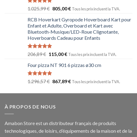
Note
5.00
1.025,99
€
805,00
€
Tous les prix incluent la TVA.
sur 5
RCB Hoverkart Gyropode Hoverboard Kart pour
Enfant et Adulte, Overboard et Kart avec
Bluetooth-Musique/LED-Roue Clignotante,
Hoverboards Cadeau pour Enfants
Note
5.00
206,89
€
115,00
€
Tous les prix incluent la TVA.
sur 5
Four pizza NT 901 6 pizzas ø30 cm
Note
5.00
1.296,57
€
867,89
€
Tous les prix incluent la TVA.
sur 5
À PROPOS DE NOUS
Amabon
Store est un distributeur français de produits
technologiques, de loisirs, d’équipements de la maison et de la