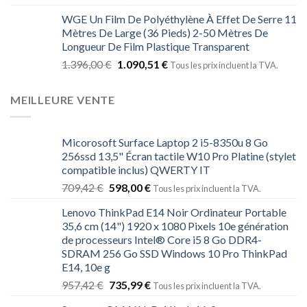
WGE Un Film De Polyéthylène À Effet De Serre 11
Mètres De Large (36 Pieds) 2-50 Mètres De
Longueur De Film Plastique Transparent
1.396,00
€
1.090,51
€
Tous les prix incluent la TVA.
MEILLEURE VENTE
Micorosoft Surface Laptop 2 i5-8350u 8 Go
256ssd 13,5" Écran tactile W10 Pro Platine (stylet
compatible inclus) QWERTY IT
709,42
€
598,00
€
Tous les prix incluent la TVA.
Lenovo ThinkPad E14 Noir Ordinateur Portable
35,6 cm (14") 1920 x 1080 Pixels 10e génération
de processeurs Intel® Core i5 8 Go DDR4-
SDRAM 256 Go SSD Windows 10 Pro ThinkPad
E14, 10e g
957,42
€
735,99
€
Tous les prix incluent la TVA.