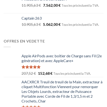
11.905,63
€
7.562,00
€
Tous les prix incluent la TVA.
Captain 263
10.905,63
€
5.062,00
€
Tous les prix incluent la TVA.
OFFRES EN VEDETTE
Apple AirPods avec boîtier de Charge sans Fil (2e
génération) et avec AppleCare+
Note
5.00
207,52
€
152,68
€
Tous les prix incluent la TVA.
sur 5
AACXRCR Treuil de treuil de la Main, extracteur à
cliquet Multifonction Viennent pour remorquer
Les Objets Lourds, extracteur de Puissance
Portable avec Corde de Fil de 1,3/1,5 m et 2
Crochets, Char