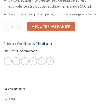
La conception intégrée de l’eau de l’eau de 10l est
équivalente à 20 bouteilles d’eau minérale de 500 ml.
Simplifier et simplifier, juste pour mieux intégrer à la vie
quantité de GFSDGF Refaporatifs refroidisseurs Ventilateur cli
AJOUTER AU PANIER
Catégorie :
Ventilation & Climatisation
Étiquette :
Electroménager
DESCRIPTION
AVIS (0)