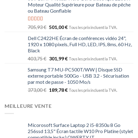
Moteur Qualité Supérieure pour Bateau de pêche
ou Bateau Gonflable
Note
4.50
705,93
€
501,00
€
Tous les prix incluent la TVA.
sur 5
Dell C2422HE Écran de conférences vidéo 24",
1920 x 1080 pixels, Full HD, LED, IPS, 8ms, 60 Hz,
Black
403,75
€
301,99
€
Tous les prix incluent la TVA.
Samsung T7 MU-PC500T/WW | Disque SSD
externe portable 500Go - USB 3.2 - Sécurisation
par mot de passe - 1050 Mo/s
373,00
€
189,78
€
Tous les prix incluent la TVA.
MEILLEURE VENTE
Micorosoft Surface Laptop 2 i5-8350u 8 Go
256ssd 13,5" Écran tactile W10 Pro Platine (stylet
compatible inclus) QWERTY IT