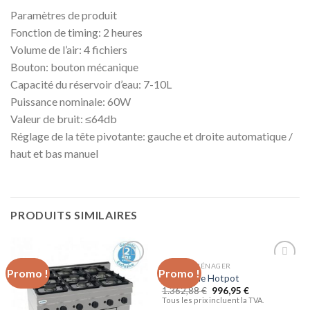
Paramètres de produit
Fonction de timing: 2 heures
Volume de l’air: 4 fichiers
Bouton: bouton mécanique
Capacité du réservoir d’eau: 7-10L
Puissance nominale: 60W
Valeur de bruit: ≤64db
Réglage de la tête pivotante: gauche et droite automatique /
haut et bas manuel
PRODUITS SIMILAIRES
ELECTROMÉNAGER
Promo !
Promo !
Ajouter
Ajouter
Bain Marie Hotpot
à la liste
à la liste
1.362,88
€
996,95
€
d’envies
d’envies
Tous les prix incluent la TVA.