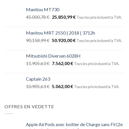
Manitou MT730
45.000,78
€
25.850,99
€
Tous les prix incluent la TVA.
Manitou MRT 2550 | 2018 | 3712h
90.158,99
€
50.920,00
€
Tous les prix incluent la TVA.
Mitsubishi Diversen 6028H
11.905,63
€
7.562,00
€
Tous les prix incluent la TVA.
Captain 263
10.905,63
€
5.062,00
€
Tous les prix incluent la TVA.
OFFRES EN VEDETTE
Apple AirPods avec boîtier de Charge sans Fil (2e