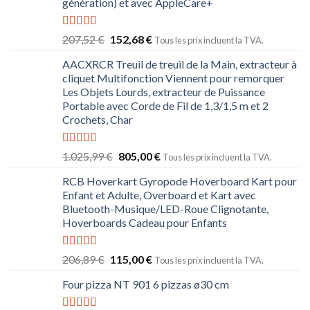
génération) et avec AppleCare+
Note
5.00
207,52
€
152,68
€
Tous les prix incluent la TVA.
sur 5
AACXRCR Treuil de treuil de la Main, extracteur à
cliquet Multifonction Viennent pour remorquer
Les Objets Lourds, extracteur de Puissance
Portable avec Corde de Fil de 1,3/1,5 m et 2
Crochets, Char
Note
5.00
1.025,99
€
805,00
€
Tous les prix incluent la TVA.
sur 5
RCB Hoverkart Gyropode Hoverboard Kart pour
Enfant et Adulte, Overboard et Kart avec
Bluetooth-Musique/LED-Roue Clignotante,
Hoverboards Cadeau pour Enfants
Note
5.00
206,89
€
115,00
€
Tous les prix incluent la TVA.
sur 5
Four pizza NT 901 6 pizzas ø30 cm