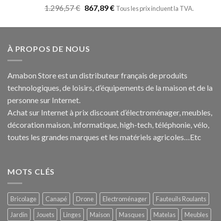
Note
5.00
1.296,57
€
867,89
€
Tous les prix incluent la TVA.
sur 5
À PROPOS DE NOUS
Amabon
Store est un distributeur français de produits
technologiques, de loisirs, d’équipements de la maison et de la
personne sur Internet.
Achat sur Internet à prix discount d’électroménager, meubles,
décoration maison, informatique, h
igh-tech
, téléphonie, vélo,
toutes les grandes marques et les matériels agricoles…E
tc
MOTS CLÉS
Bricolage
Canapé
Drone
Electroménager
Fauteuils Roulants
Jardin
Jouets
Linges
Maison
Masques
Matelas
Meubles