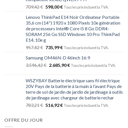
709,42
€
598,00
€
Tous les prix incluent la TVA.
Lenovo ThinkPad E14 Noir Ordinateur Portable
35,6 cm (14") 1920 x 1080 Pixels 10e génération
de processeurs Intel® Core i5 8 Go DDR4-
SDRAM 256 Go SSD Windows 10 Pro ThinkPad
E14, 10e g
957,42
€
735,99
€
Tous les prix incluent la TVA.
Samsung OM46N-D 46inch 16:9
3.596,42
€
2.685,90
€
Tous les prix incluent la TVA.
WSZYBAY Batterie électrique sans fil électrique
20V Pays de la batterie à la main à l'avant Pays de
terre de sol de jardin de jardin de jardinage à outils
de jardinage avec chargeur de batterie rechar
783,21
€
516,92
€
Tous les prix incluent la TVA.
OFFRE DU JOUR