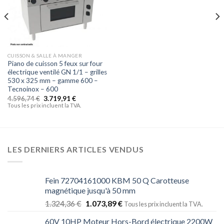
CUISSON & SALLE À MANGER
Piano de cuisson 5 feux sur four
électrique ventilé GN 1/1 – grilles
530 x 325 mm – gamme 600 –
Tecnoinox – 600
4.596,74
€
3.719,91
€
Tous les prix incluent la TVA.
LES DERNIERS ARTICLES VENDUS
Fein 72704161000 KBM 50 Q Carotteuse
magnétique jusqu'à 50 mm
1.324,36
€
1.073,89
€
Tous les prix incluent la TVA.
60V 10HP Moteur Hors-Bord électrique 2200W