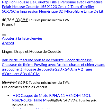
Papillon Housse De Couette Fille 1 Personne avec Fermeture
Éclair Housse Couette 155 X 220 Cm + 2 Taies d’oreiller
50X75Cm Impression Numérique 3D Microfibre Linge De Lit
48,76
€
38,89
€
Tous les prix incluent la TVA.
Promo !
Ajouter à la liste d’envies
Aperçu
Linges, Draps et Housse de Couette
parure de lit adulte,housse de couette,Décor de chasse,
Chasseur de thème Fowling avec fusil de chasse et chien visant
un coucher,1 Housse de couette 220 x 240cm + 2 Taies
d’Oreillers 63 x 63 CM
58,73
€
48,69
€
Tous les prix incluent la TVA.
Les derniers articles vendus
HJC Casque de Moto RPHA 11 VENOM MC1,
Noir/Rouge, Taille M
500,23
€
349,99
€
Tous les prix
incluent la TVA.