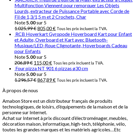
Multifonction Viennent pour remorquer Les Objets
Lourds, extracteur de Puissance Portable avec Corde de
Fil de 1,3/1,5 m et 2 Crochets, Char
Note
5.00
sur 5
1.025,99
€
805,00
€
Tous les prix incluent la TVA.
RCB Hoverkart Gyropode Hoverboard Kart pour Enfant
et Adulte, Overboard et Kart avec Bluetooth-
Musique/LED-Roue Clignotante, Hoverboards Cadeau
pour Enfants
Note
5.00
sur 5
206,89
€
115,00
€
Tous les prix incluent la TVA.
Four pizza NT 901 6 pizzas ø30 cm
Note
5.00
sur 5
1.296,57
€
867,89
€
Tous les prix incluent la TVA.
À propos de nous
Amabon
Store est un distributeur français de produits
technologiques, de loisirs, d’équipements de la maison et de la
personne sur Internet.
Achat sur Internet à prix discount d’électroménager, meubles,
décoration maison, informatique, h
igh-tech
, téléphonie, vélo,
toutes les grandes marques et les matériels agricoles…E
tc