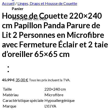
Accueil
/
Linges, Draps et Housse de Couette
Panier
Housse de Couette 220×240
Votre panier est vide.
cm Papillon Panda Parure de
Lit 2 Personnes en Microfibre
avec Fermeture Éclair et 2 taie
d’oreiller 65×65 cm
45,99
€
35,00
€
Tous les prix incluent la TVA.
Taille
220×240 cm
Matériau
Microfibre
Caractéristique spéciale
Hypoallergénique
Marque
LYJJYA