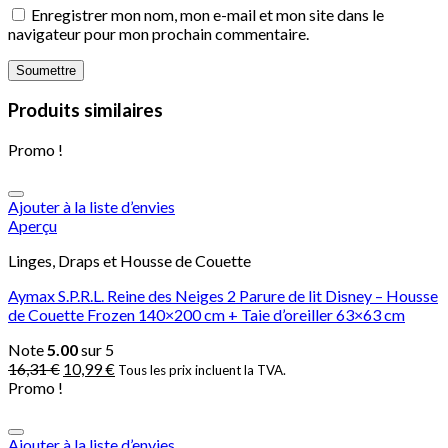
Enregistrer mon nom, mon e-mail et mon site dans le
navigateur pour mon prochain commentaire.
Produits similaires
Promo !
Ajouter à la liste d’envies
Aperçu
Linges, Draps et Housse de Couette
Aymax S.P.R.L. Reine des Neiges 2 Parure de lit Disney – Housse
de Couette Frozen 140×200 cm + Taie d’oreiller 63×63 cm
Note
5.00
sur 5
16,31
€
10,99
€
Tous les prix incluent la TVA.
Promo !
Ajouter à la liste d’envies