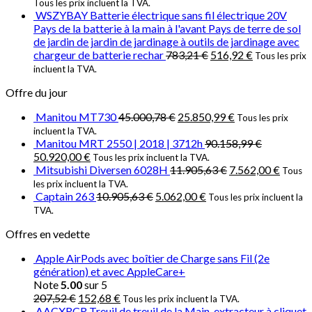
Tous les prix incluent la TVA.
WSZYBAY Batterie électrique sans fil électrique 20V
Pays de la batterie à la main à l'avant Pays de terre de sol
de jardin de jardin de jardinage à outils de jardinage avec
chargeur de batterie rechar
783,21
€
516,92
€
Tous les prix
incluent la TVA.
Offre du jour
Manitou MT730
45.000,78
€
25.850,99
€
Tous les prix
incluent la TVA.
Manitou MRT 2550 | 2018 | 3712h
90.158,99
€
50.920,00
€
Tous les prix incluent la TVA.
Mitsubishi Diversen 6028H
11.905,63
€
7.562,00
€
Tous
les prix incluent la TVA.
Captain 263
10.905,63
€
5.062,00
€
Tous les prix incluent la
TVA.
Offres en vedette
Apple AirPods avec boîtier de Charge sans Fil (2e
génération) et avec AppleCare+
Note
5.00
sur 5
207,52
€
152,68
€
Tous les prix incluent la TVA.
AACXRCR Treuil de treuil de la Main, extracteur à cliquet