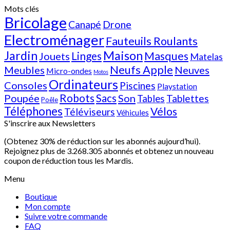
Mots clés
Bricolage
Canapé
Drone
Electroménager
Fauteuils Roulants
Jardin
Maison
Linges
Masques
Jouets
Matelas
Neufs Apple
Meubles
Neuves
Micro-ondes
Motos
Ordinateurs
Consoles
Piscines
Playstation
Poupée
Robots
Sacs
Son
Tablettes
Tables
Poêle
Téléphones
Vélos
Téléviseurs
Véhicules
S'inscrire aux Newsletters
(Obtenez 30% de réduction sur les abonnés aujourd’hui).
Rejoignez plus de 3.268.305 abonnés et obtenez un nouveau
coupon de réduction tous les Mardis.
Menu
Boutique
Mon compte
Suivre votre commande
FAQ