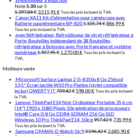
Émulsionneur à induction
Note
5.00
sur 5
5.397,84
€
3.515,91
€
Tous les prix incluent la TVA.
Canon XA11 Kit d'alimentation pour caméscope avec
Batterie supplémentaire BP-820
1.105,74
€
886,99
€
Tous les prix incluent la TVA.
even Réfrigérateur, Refroidisseur de vin et réfrigérateur à
Porte-Bouteilles indépendant de 38 Bouteilles,
réfrigérateur à Boissons avec Porte française et système
numérique
1.927,95
€
1.270,00
€
Tous les prix incluent la
TVA.
Meilleure vente
Micorosoft Surface Laptop 2 i5-8350u 8 Go 256ssd
13,5" Écran tactile W10 Pro Platine (stylet compatible
inclus) QWERTY IT
709,42
€
598,00
€
Tous les prix incluent
la TVA.
Lenovo ThinkPad E14 Noir Ordinateur Portable 35,6 cm
(14") 1920 x 1080 Pixels 10e génération de processeurs
Intel® Core i5 8 Go DDR4-SDRAM 256 Go SSD
Windows 10 Pro ThinkPad E14, 10e g
957,42
€
735,99
€
Tous les prix incluent la TVA.
Samsung OM46N-D 46inch 16:9
3.596,42
€
2.685,90
€