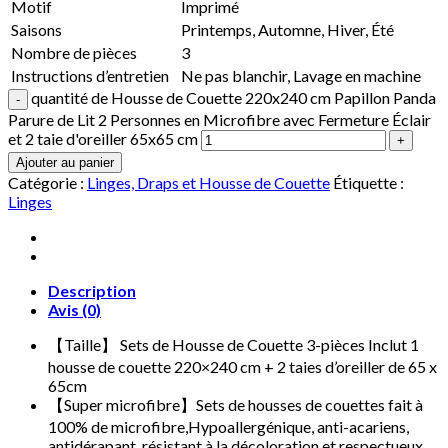
Motif
Imprimé
Saisons
Printemps, Automne, Hiver, Été
Nombre de pièces
3
Instructions d’entretien
Ne pas blanchir, Lavage en machine
quantité de Housse de Couette 220x240 cm Papillon Panda
Parure de Lit 2 Personnes en Microfibre avec Fermeture Éclair
et 2 taie d'oreiller 65x65 cm
Ajouter au panier
Catégorie :
Linges, Draps et Housse de Couette
Étiquette :
Linges
Description
Avis (0)
【Taille】 Sets de Housse de Couette 3-pièces Inclut 1
housse de couette 220×240 cm + 2 taies d’oreiller de 65 x
65cm
【Super microfibre】Sets de housses de couettes fait à
100% de microfibre,Hypoallergénique, anti-acariens,
antidérapant, résistant à la décoloration et respectueux