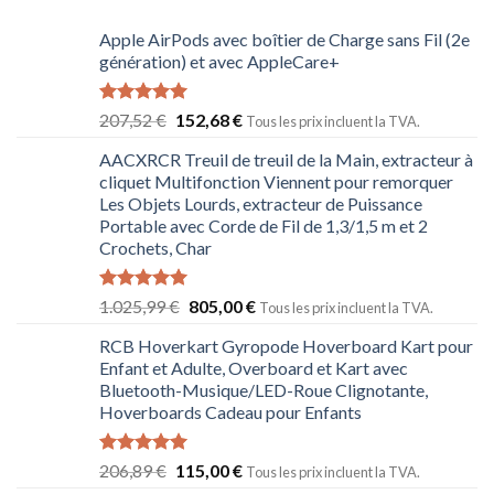
Apple AirPods avec boîtier de Charge sans Fil (2e
génération) et avec AppleCare+
Note
5.00
207,52
€
152,68
€
Tous les prix incluent la TVA.
sur 5
AACXRCR Treuil de treuil de la Main, extracteur à
cliquet Multifonction Viennent pour remorquer
Les Objets Lourds, extracteur de Puissance
Portable avec Corde de Fil de 1,3/1,5 m et 2
Crochets, Char
Note
5.00
1.025,99
€
805,00
€
Tous les prix incluent la TVA.
sur 5
RCB Hoverkart Gyropode Hoverboard Kart pour
Enfant et Adulte, Overboard et Kart avec
Bluetooth-Musique/LED-Roue Clignotante,
Hoverboards Cadeau pour Enfants
Note
5.00
206,89
€
115,00
€
Tous les prix incluent la TVA.
sur 5