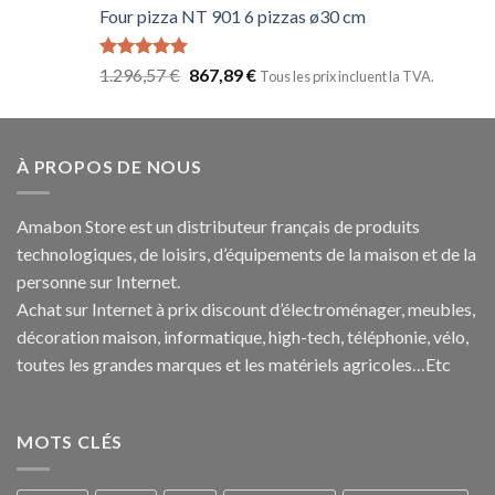
Four pizza NT 901 6 pizzas ø30 cm
Note
5.00
1.296,57
€
867,89
€
Tous les prix incluent la TVA.
sur 5
À PROPOS DE NOUS
Amabon
Store est un distributeur français de produits
technologiques, de loisirs, d’équipements de la maison et de la
personne sur Internet.
Achat sur Internet à prix discount d’électroménager, meubles,
décoration maison, informatique, h
igh-tech
, téléphonie, vélo,
toutes les grandes marques et les matériels agricoles…E
tc
MOTS CLÉS