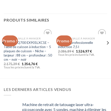
PRODUITS SIMILAIRES
CUISSON & SALLE À MANGER
CUISSON & SALLE À MANGER
Promo !
Promo !
Ajouter
Ajouter
Siemens iQ700 EX901LXC1E –
Friteuse professionnelle
à la liste
à la liste
Table de cuisson à induction – 5
induction 7,5 l
d’envies
d’envies
plaques de cuisson – Niche –
2.086,89
€
1.526,97
€
Tous les prix incluent la TVA.
largeur : 88 cm – profondeur : 50
cm – noir – noir
2.175,39
€
1.356,76
€
Tous les prix incluent la TVA.
LES DERNIERS ARTICLES VENDUS
Machine de retrait de tatouage laser ultra-
picoseconde avec 5 sondes, machine à éliminer les