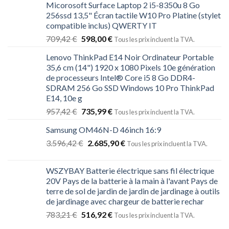
Micorosoft Surface Laptop 2 i5-8350u 8 Go
256ssd 13,5" Écran tactile W10 Pro Platine (stylet
compatible inclus) QWERTY IT
709,42
€
598,00
€
Tous les prix incluent la TVA.
Lenovo ThinkPad E14 Noir Ordinateur Portable
35,6 cm (14") 1920 x 1080 Pixels 10e génération
de processeurs Intel® Core i5 8 Go DDR4-
SDRAM 256 Go SSD Windows 10 Pro ThinkPad
E14, 10e g
957,42
€
735,99
€
Tous les prix incluent la TVA.
Samsung OM46N-D 46inch 16:9
3.596,42
€
2.685,90
€
Tous les prix incluent la TVA.
WSZYBAY Batterie électrique sans fil électrique
20V Pays de la batterie à la main à l'avant Pays de
terre de sol de jardin de jardin de jardinage à outils
de jardinage avec chargeur de batterie rechar
783,21
€
516,92
€
Tous les prix incluent la TVA.