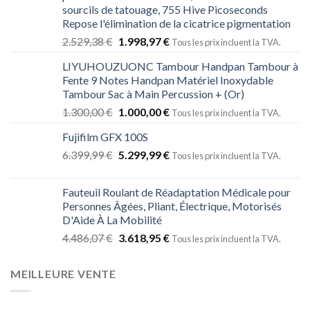
sourcils de tatouage, 755 Hive Picoseconds
Repose l'élimination de la cicatrice pigmentation
2.529,38
€
1.998,97
€
Tous les prix incluent la TVA.
LIYUHOUZUONC Tambour Handpan Tambour à
Fente 9 Notes Handpan Matériel Inoxydable
Tambour Sac à Main Percussion + (Or)
1.300,00
€
1.000,00
€
Tous les prix incluent la TVA.
Fujifilm GFX 100S
6.399,99
€
5.299,99
€
Tous les prix incluent la TVA.
Fauteuil Roulant de Réadaptation Médicale pour
Personnes Âgées, Pliant, Électrique, Motorisés
D'Aide À La Mobilité
4.486,07
€
3.618,95
€
Tous les prix incluent la TVA.
MEILLEURE VENTE