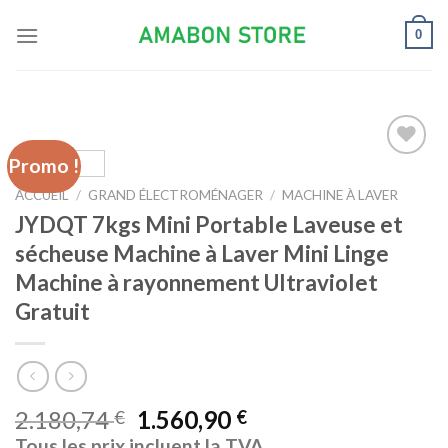
Skip
0
to
content
Promo !
Ajouter
à la liste
ACCUEIL
/
GRAND ÉLECTROMÉNAGER
/
MACHINE À LAVER
d’envies
JYDQT 7kgs Mini Portable Laveuse et
sécheuse Machine à Laver Mini Linge
Machine à rayonnement Ultraviolet
Gratuit
2.180,74
1.560,90
€
€
Tous les prix incluent la TVA.