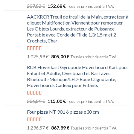
Note
5.00
207,52
€
152,68
€
Tous les prix incluent la TVA.
sur 5
AACXRCR Treuil de treuil de la Main, extracteur à
cliquet Multifonction Viennent pour remorquer
Les Objets Lourds, extracteur de Puissance
Portable avec Corde de Fil de 1,3/1,5 m et 2
Crochets, Char
Note
5.00
1.025,99
€
805,00
€
Tous les prix incluent la TVA.
sur 5
RCB Hoverkart Gyropode Hoverboard Kart pour
Enfant et Adulte, Overboard et Kart avec
Bluetooth-Musique/LED-Roue Clignotante,
Hoverboards Cadeau pour Enfants
Note
5.00
206,89
€
115,00
€
Tous les prix incluent la TVA.
sur 5
Four pizza NT 901 6 pizzas ø30 cm
Note
5.00
1.296,57
€
867,89
€
Tous les prix incluent la TVA.
sur 5