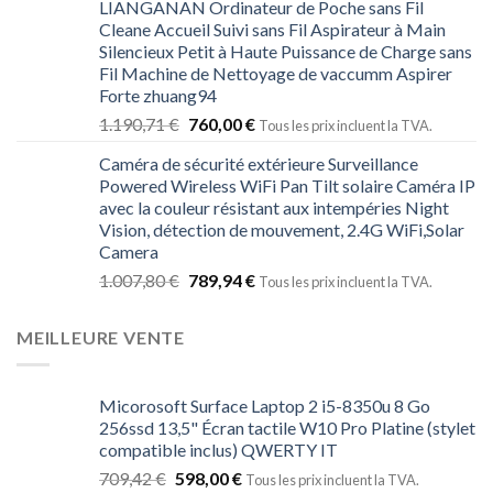
LIANGANAN Ordinateur de Poche sans Fil
Cleane Accueil Suivi sans Fil Aspirateur à Main
Silencieux Petit à Haute Puissance de Charge sans
Fil Machine de Nettoyage de vaccumm Aspirer
Forte zhuang94
1.190,71
€
760,00
€
Tous les prix incluent la TVA.
Caméra de sécurité extérieure Surveillance
Powered Wireless WiFi Pan Tilt solaire Caméra IP
avec la couleur résistant aux intempéries Night
Vision, détection de mouvement, 2.4G WiFi,Solar
Camera
1.007,80
€
789,94
€
Tous les prix incluent la TVA.
MEILLEURE VENTE
Micorosoft Surface Laptop 2 i5-8350u 8 Go
256ssd 13,5" Écran tactile W10 Pro Platine (stylet
compatible inclus) QWERTY IT
709,42
€
598,00
€
Tous les prix incluent la TVA.