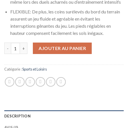
même lors des duels acharnés ou d’entraînement intensifs
FLEXIBLE: De plus, les coins surélevés du bord du terrain
assurent un jeu fluide et agréable en évitant les
interruptions gênantes du jeu. Les pieds réglables en
hauteur compensent facilement les sols inégaux.
quantité de Klarfit Arrowhead Babyfoot - Terrain de Jeu avec éc
AJOUTER AU PANIER
Catégorie :
Sports et Loisirs
DESCRIPTION
AVIS (0)