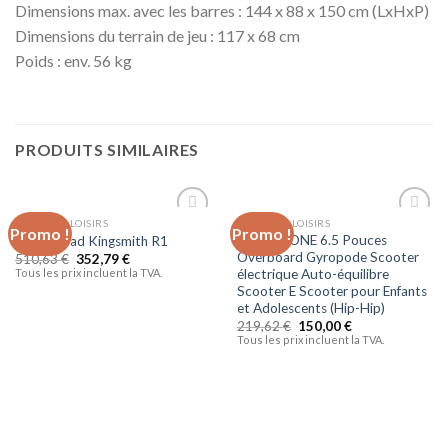
Dimensions max. avec les barres : 144 x 88 x 150 cm (LxHxP)
Dimensions du terrain de jeu : 117 x 68 cm
Poids : env. 56 kg
PRODUITS SIMILAIRES
SPORTS ET LOISIRS
SPORTS ET LOISIRS
Promo !
Promo !
Ajouter
Ajouter
GEARSTONE 6.5 Pouces
Walkingpad Kingsmith R1
à la liste
à la liste
Overboard Gyropode Scooter
510,63
€
352,79
€
d’envies
d’envies
Tous les prix incluent la TVA.
électrique Auto-équilibre
Scooter E Scooter pour Enfants
et Adolescents (Hip-Hip)
219,62
€
150,00
€
Tous les prix incluent la TVA.