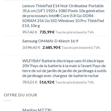
Lenovo ThinkPad E14 Noir Ordinateur Portable
35,6 cm (14") 1920 x 1080 Pixels 10e génération
de processeurs Intel® Core i5 8 Go DDR4-
SDRAM 256 Go SSD Windows 10 Pro ThinkPad
E14, 10e g
957,42
€
735,99
€
Tous les prix incluent la TVA.
Samsung OM46N-D 46inch 16:9
3.596,42
€
2.685,90
€
Tous les prix incluent la TVA.
WSZYBAY Batterie électrique sans fil électrique
20V Pays de la batterie à la main à l'avant Pays de
terre de sol de jardin de jardin de jardinage à outils
de jardinage avec chargeur de batterie rechar
783,21
€
516,92
€
Tous les prix incluent la TVA.
OFFRE DU JOUR
Manitou MT730