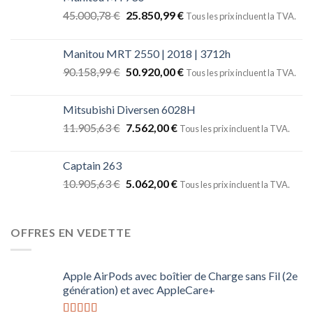
45.000,78
€
25.850,99
€
Tous les prix incluent la TVA.
Manitou MRT 2550 | 2018 | 3712h
90.158,99
€
50.920,00
€
Tous les prix incluent la TVA.
Mitsubishi Diversen 6028H
11.905,63
€
7.562,00
€
Tous les prix incluent la TVA.
Captain 263
10.905,63
€
5.062,00
€
Tous les prix incluent la TVA.
OFFRES EN VEDETTE
Apple AirPods avec boîtier de Charge sans Fil (2e
génération) et avec AppleCare+