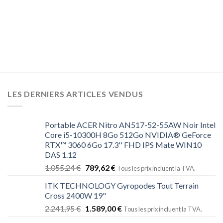
LES DERNIERS ARTICLES VENDUS
Portable ACER Nitro AN517-52-55AW Noir Intel
Core i5-10300H 8Go 512Go NVIDIA® GeForce
RTX™ 3060 6Go 17.3'' FHD IPS Mate WIN10
DAS 1.12
1.055,24
€
789,62
€
Tous les prix incluent la TVA.
ITK TECHNOLOGY Gyropodes Tout Terrain
Cross 2400W 19"
2.241,95
€
1.589,00
€
Tous les prix incluent la TVA.