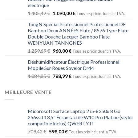
électrique
1.405,42
€
1.090,00
€
Tous les prix incluent la TVA.
TongN Spécial Professionnel Professionnel DE
Bamboo Deux ANNÉES Flute / 8576 Type Flute
Double Douche Lacquer Bamboo Flute
WENYUAN TANNGNES
1.259,69
€
960,00
€
Tous les prix incluent la TVA.
Déshumidificateur Électrique Professionnel
Mobile Sur Roues Sovelor Dr44
1.084,85
€
788,99
€
Tous les prix incluent la TVA.
MEILLEURE VENTE
Micorosoft Surface Laptop 2 i5-8350u 8 Go
256ssd 13,5" Écran tactile W10 Pro Platine (stylet
compatible inclus) QWERTY IT
709,42
€
598,00
€
Tous les prix incluent la TVA.