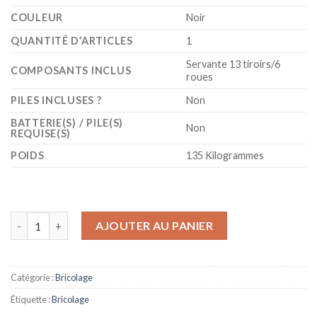
COULEUR
‎Noir
QUANTITÉ D’ARTICLES
‎1
‎Servante 13 tiroirs/6
COMPOSANTS INCLUS
roues
PILES INCLUSES ?
‎Non
BATTERIE(S) / PILE(S)
‎Non
REQUISE(S)
POIDS
‎135 Kilogrammes
quantité de KS Tools 816.0013 - Servante d'atelier 13 tiroirs 
AJOUTER AU PANIER
Catégorie :
Bricolage
Étiquette :
Bricolage