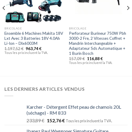
BRICOLAGE
BRICOLAGE
Ensemble 6 Machines Makita 18V
Perforateur Burineur 750W Pbh
Lxt Avec 3 Batteries 18V 4.0Ah
3000-2 Fre, 2 Vitesses Coffret +
Li-Ion – Dlx6003M
Mandrin Interchangeable +
Adaptateur Sds Automatique +
1.197,52
€
963,74
€
Tous les prix incluent la TVA.
1 Burin Bosch
157,09
€
116,88
€
Tous les prix incluent la TVA.
LES DERNIERS ARTICLES VENDUS
Karcher - Détergent Effet peau de chamois 20L
(séchage) - RM 833
233,89
€
152,76
€
Tous les prix incluent la TVA.
Ibanez Paul Waggoner Signature Guitare