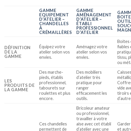
GAMME
GAMME
GAM
EQUIPEMENT
AMÉNAGEMENT
BOITE
D’ATELIER –
D’ATELIER –
OUTIL
CHANDELLES
ÉTABLI
SOUC
À
PROFESSIONNEL
MAGN
CRÉMAILLÈRES
D’ATELIER
Boites 
Équipez votre
Aménagez votre
fiables 
DÉFINITION
DE LA
atelier selon vos
atelier selon vos
pratiqu
GAMME
envies.
envies.
tissu, 
ou méta
Des marche-
Des mobiliers
Caisses
pieds, établis
d’atelier très
métalli
LES
professionnel,
pratique pour
Coffres
PRODUITS DE
tabourets sur
ranger
vide av
LA GAMME
roulettes et plus
efficacement les
tiroirs 
encore.
outils.
d’autre
Bricoleur amateur
ou professionnel,
travailler à votre
Ces chandelles
aise avec cet établi
Garder 
permettent de
d’atelier avec une
et autr