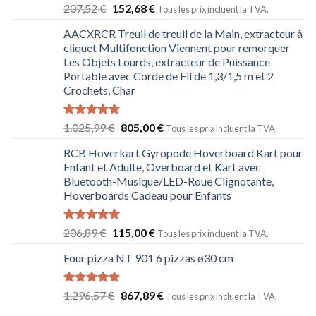
Note
5.00
207,52
€
152,68
€
Tous les prix incluent la TVA.
sur 5
AACXRCR Treuil de treuil de la Main, extracteur à
cliquet Multifonction Viennent pour remorquer
Les Objets Lourds, extracteur de Puissance
Portable avec Corde de Fil de 1,3/1,5 m et 2
Crochets, Char
Note
5.00
1.025,99
€
805,00
€
Tous les prix incluent la TVA.
sur 5
RCB Hoverkart Gyropode Hoverboard Kart pour
Enfant et Adulte, Overboard et Kart avec
Bluetooth-Musique/LED-Roue Clignotante,
Hoverboards Cadeau pour Enfants
Note
5.00
206,89
€
115,00
€
Tous les prix incluent la TVA.
sur 5
Four pizza NT 901 6 pizzas ø30 cm
Note
5.00
1.296,57
€
867,89
€
Tous les prix incluent la TVA.
sur 5