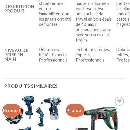
stabiliser une
hauteur adaptée à
petites
DESCRITPION
voiture
vos besoin. Avec
au mê
PRODUIT
immobilisée, dont
une surface de
endroit
les pneus ont été
travail en bois épais
cette 
démontés.
de 40 mm, il
magnét
possède une porte
avec serrures et 3
tiroirs.
Débutants,
Débutants, Initiés,
Débuta
NIVEAU DE
PRISE EN
Initiés, Experts,
Experts,
Initiés,
MAIN
Professionnels
Professionnels
Profes
PRODUITS SIMILAIRES
Promo !
Promo !
Ajouter
Ajouter
à la liste
à la liste
d’envies
d’envies