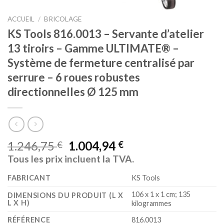
ACCUEIL
/
BRICOLAGE
KS Tools 816.0013 – Servante d’atelier
13 tiroirs – Gamme ULTIMATE® –
Système de fermeture centralisé par
serrure – 6 roues robustes
directionnelles Ø 125 mm
1.246,75
1.004,94
€
€
Tous les prix incluent la TVA.
FABRICANT
‎KS Tools
‎106 x 1 x 1 cm; 135
DIMENSIONS DU PRODUIT (L X
L X H)
kilogrammes
RÉFÉRENCE
‎816.0013