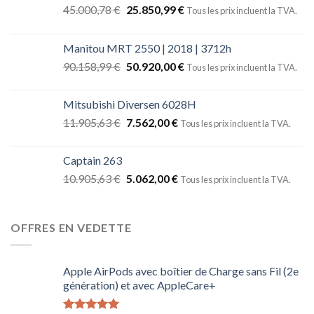
45.000,78
€
25.850,99
€
Tous les prix incluent la TVA.
Manitou MRT 2550 | 2018 | 3712h
90.158,99
€
50.920,00
€
Tous les prix incluent la TVA.
Mitsubishi Diversen 6028H
11.905,63
€
7.562,00
€
Tous les prix incluent la TVA.
Captain 263
10.905,63
€
5.062,00
€
Tous les prix incluent la TVA.
OFFRES EN VEDETTE
Apple AirPods avec boîtier de Charge sans Fil (2e
génération) et avec AppleCare+