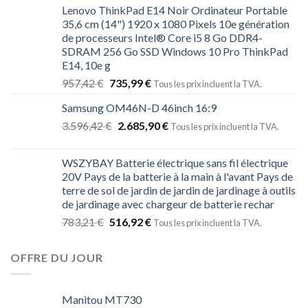
Lenovo ThinkPad E14 Noir Ordinateur Portable
35,6 cm (14") 1920 x 1080 Pixels 10e génération
de processeurs Intel® Core i5 8 Go DDR4-
SDRAM 256 Go SSD Windows 10 Pro ThinkPad
E14, 10e g
957,42
€
735,99
€
Tous les prix incluent la TVA.
Samsung OM46N-D 46inch 16:9
3.596,42
€
2.685,90
€
Tous les prix incluent la TVA.
WSZYBAY Batterie électrique sans fil électrique
20V Pays de la batterie à la main à l'avant Pays de
terre de sol de jardin de jardin de jardinage à outils
de jardinage avec chargeur de batterie rechar
783,21
€
516,92
€
Tous les prix incluent la TVA.
OFFRE DU JOUR
Manitou MT730