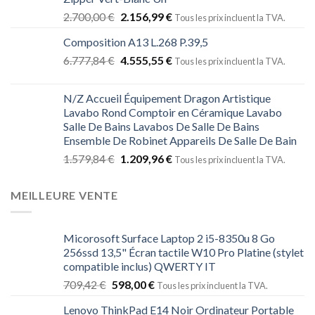
2.700,00
€
2.156,99
€
Tous les prix incluent la TVA.
Composition A13 L.268 P.39,5
6.777,84
€
4.555,55
€
Tous les prix incluent la TVA.
N/Z Accueil Équipement Dragon Artistique
Lavabo Rond Comptoir en Céramique Lavabo
Salle De Bains Lavabos De Salle De Bains
Ensemble De Robinet Appareils De Salle De Bain
1.579,84
€
1.209,96
€
Tous les prix incluent la TVA.
MEILLEURE VENTE
Micorosoft Surface Laptop 2 i5-8350u 8 Go
256ssd 13,5" Écran tactile W10 Pro Platine (stylet
compatible inclus) QWERTY IT
709,42
€
598,00
€
Tous les prix incluent la TVA.
Lenovo ThinkPad E14 Noir Ordinateur Portable