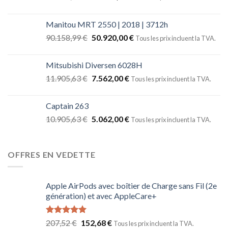
Manitou MRT 2550 | 2018 | 3712h
90.158,99
€
50.920,00
€
Tous les prix incluent la TVA.
Mitsubishi Diversen 6028H
11.905,63
€
7.562,00
€
Tous les prix incluent la TVA.
Captain 263
10.905,63
€
5.062,00
€
Tous les prix incluent la TVA.
OFFRES EN VEDETTE
Apple AirPods avec boîtier de Charge sans Fil (2e
génération) et avec AppleCare+
Note
5.00
207,52
€
152,68
€
Tous les prix incluent la TVA.