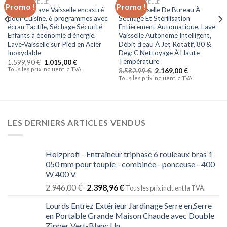
LAVE-VAISSELLE
LAVE-VAISSELLE
Promo !
Promo !
Ajouter
Ajouter
WYZXR Lave-Vaisselle encastré
Lave-Vaisselle De Bureau À
à la liste
à la liste
pour Cuisine, 6 programmes avec
Séchage Et Stérilisation
d’envies
d’envies
écran Tactile, Séchage Sécurité
Entièrement Automatique, Lave-
Enfants à économie d’énergie,
Vaisselle Autonome Intelligent,
Lave-Vaisselle sur Pied en Acier
Débit d’eau À Jet Rotatif, 80 &
Inoxydable
Deg; C Nettoyage À Haute
Température
1.599,90
€
1.015,00
€
Tous les prix incluent la TVA.
3.582,99
€
2.169,00
€
Tous les prix incluent la TVA.
LES DERNIERS ARTICLES VENDUS
Holzprofi - Entraîneur triphasé 6 rouleaux bras 1
050 mm pour toupie - combinée - ponceuse - 400
W 400 V
2.946,00
€
2.398,96
€
Tous les prix incluent la TVA.
Lourds Entrez Extérieur Jardinage Serre en,Serre
en Portable Grande Maison Chaude avec Double
Zipper Vert-Blanc Un