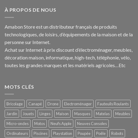
À PROPOS DE NOUS
Amabon
Store est un distributeur français de produits
technologiques, de loisirs, d’équipements de la maison et de la
personne sur Internet.
Achat sur Internet à prix discount d’électroménager, meubles,
décoration maison, informatique, h
igh-tech
, téléphonie, vélo,
toutes les grandes marques et les matériels agricoles…E
tc
MOTS CLÉS
Bricolage
Canapé
Drone
Electroménager
Fauteuils Roulants
Jardin
Jouets
Linges
Maison
Masques
Matelas
Meubles
Micro-ondes
Motos
Neufs Apple
Neuves Consoles
Ordinateurs
Piscines
Playstation
Poupée
Poêle
Robots