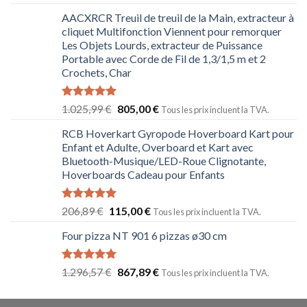
sur 5
AACXRCR Treuil de treuil de la Main, extracteur à
cliquet Multifonction Viennent pour remorquer
Les Objets Lourds, extracteur de Puissance
Portable avec Corde de Fil de 1,3/1,5 m et 2
Crochets, Char
Note
5.00
1.025,99
€
805,00
€
Tous les prix incluent la TVA.
sur 5
RCB Hoverkart Gyropode Hoverboard Kart pour
Enfant et Adulte, Overboard et Kart avec
Bluetooth-Musique/LED-Roue Clignotante,
Hoverboards Cadeau pour Enfants
Note
5.00
206,89
€
115,00
€
Tous les prix incluent la TVA.
sur 5
Four pizza NT 901 6 pizzas ø30 cm
Note
5.00
1.296,57
€
867,89
€
Tous les prix incluent la TVA.
sur 5