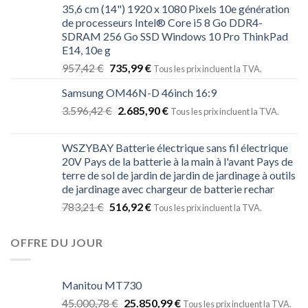
35,6 cm (14") 1920 x 1080 Pixels 10e génération
de processeurs Intel® Core i5 8 Go DDR4-
SDRAM 256 Go SSD Windows 10 Pro ThinkPad
E14, 10e g
957,42
€
735,99
€
Tous les prix incluent la TVA.
Samsung OM46N-D 46inch 16:9
3.596,42
€
2.685,90
€
Tous les prix incluent la TVA.
WSZYBAY Batterie électrique sans fil électrique
20V Pays de la batterie à la main à l'avant Pays de
terre de sol de jardin de jardin de jardinage à outils
de jardinage avec chargeur de batterie rechar
783,21
€
516,92
€
Tous les prix incluent la TVA.
OFFRE DU JOUR
Manitou MT730
45.000,78
€
25.850,99
€
Tous les prix incluent la TVA.