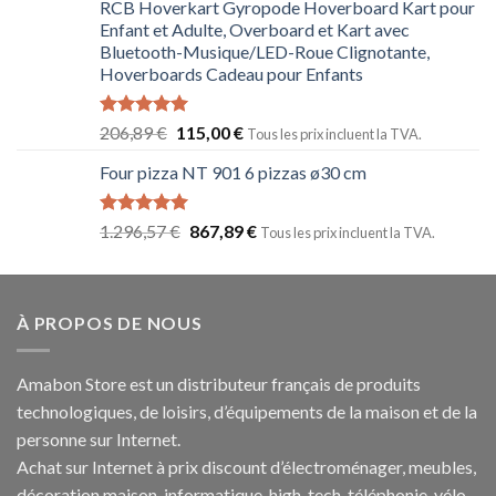
RCB Hoverkart Gyropode Hoverboard Kart pour
Enfant et Adulte, Overboard et Kart avec
Bluetooth-Musique/LED-Roue Clignotante,
Hoverboards Cadeau pour Enfants
Note
5.00
206,89
€
115,00
€
Tous les prix incluent la TVA.
sur 5
Four pizza NT 901 6 pizzas ø30 cm
Note
5.00
1.296,57
€
867,89
€
Tous les prix incluent la TVA.
sur 5
À PROPOS DE NOUS
Amabon
Store est un distributeur français de produits
technologiques, de loisirs, d’équipements de la maison et de la
personne sur Internet.
Achat sur Internet à prix discount d’électroménager, meubles,
décoration maison, informatique, h
igh-tech
, téléphonie, vélo,