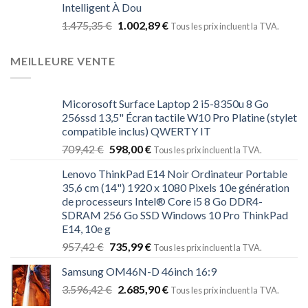
Intelligent À Dou
1.475,35
€
1.002,89
€
Tous les prix incluent la TVA.
MEILLEURE VENTE
Micorosoft Surface Laptop 2 i5-8350u 8 Go
256ssd 13,5" Écran tactile W10 Pro Platine (stylet
compatible inclus) QWERTY IT
709,42
€
598,00
€
Tous les prix incluent la TVA.
Lenovo ThinkPad E14 Noir Ordinateur Portable
35,6 cm (14") 1920 x 1080 Pixels 10e génération
de processeurs Intel® Core i5 8 Go DDR4-
SDRAM 256 Go SSD Windows 10 Pro ThinkPad
E14, 10e g
957,42
€
735,99
€
Tous les prix incluent la TVA.
Samsung OM46N-D 46inch 16:9
3.596,42
€
2.685,90
€
Tous les prix incluent la TVA.