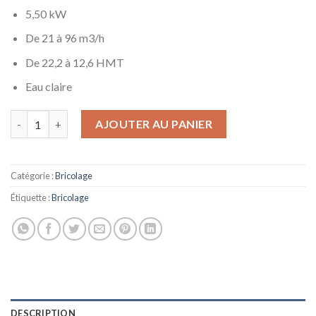
5,50 kW
De 21 à 96 m3/h
De 22,2 à 12,6 HMT
Eau claire
quantité de Calpeda Pompe a Eau NM46525A 5,50 KW à Brides de
AJOUTER AU PANIER
Catégorie :
Bricolage
Étiquette :
Bricolage
DESCRIPTION