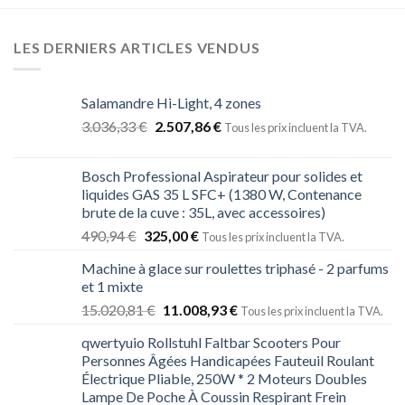
LES DERNIERS ARTICLES VENDUS
Salamandre Hi-Light, 4 zones
3.036,33
€
2.507,86
€
Tous les prix incluent la TVA.
Bosch Professional Aspirateur pour solides et
liquides GAS 35 L SFC+ (1380 W, Contenance
brute de la cuve : 35L, avec accessoires)
490,94
€
325,00
€
Tous les prix incluent la TVA.
Machine à glace sur roulettes triphasé - 2 parfums
et 1 mixte
15.020,81
€
11.008,93
€
Tous les prix incluent la TVA.
qwertyuio Rollstuhl Faltbar Scooters Pour
Personnes Âgées Handicapées Fauteuil Roulant
Électrique Pliable, 250W * 2 Moteurs Doubles
Lampe De Poche À Coussin Respirant Frein