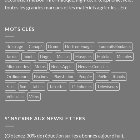
toutes les grandes marques et les matériels agricoles…E
tc
MOTS CLÉS
Bricolage
Canapé
Drone
Electroménager
Fauteuils Roulants
Jardin
Jouets
Linges
Maison
Masques
Matelas
Meubles
Micro-ondes
Motos
Neufs Apple
Neuves Consoles
Ordinateurs
Piscines
Playstation
Poupée
Poêle
Robots
Sacs
Son
Tables
Tablettes
Téléphones
Téléviseurs
Véhicules
Vélos
S'INSCRIRE AUX NEWSLETTERS
(Obtenez 30% de réduction sur les abonnés aujourd’hui).