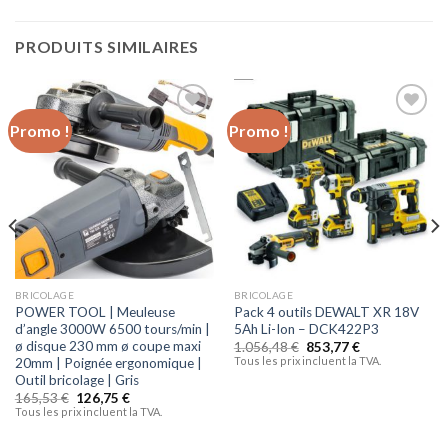
PRODUITS SIMILAIRES
Promo !
Promo !
Ajouter
Ajouter
à la liste
à la liste
d’envies
d’envies
BRICOLAGE
BRICOLAGE
POWER TOOL | Meuleuse
Pack 4 outils DEWALT XR 18V
d’angle 3000W 6500 tours/min |
5Ah Li-Ion – DCK422P3
ø disque 230 mm ø coupe maxi
1.056,48
€
853,77
€
Tous les prix incluent la TVA.
20mm | Poignée ergonomique |
Outil bricolage | Gris
165,53
€
126,75
€
Tous les prix incluent la TVA.