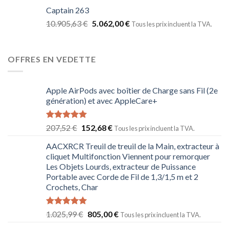
Captain 263
10.905,63
€
5.062,00
€
Tous les prix incluent la TVA.
OFFRES EN VEDETTE
Apple AirPods avec boîtier de Charge sans Fil (2e
génération) et avec AppleCare+
Note
5.00
207,52
€
152,68
€
Tous les prix incluent la TVA.
sur 5
AACXRCR Treuil de treuil de la Main, extracteur à
cliquet Multifonction Viennent pour remorquer
Les Objets Lourds, extracteur de Puissance
Portable avec Corde de Fil de 1,3/1,5 m et 2
Crochets, Char
Note
5.00
1.025,99
€
805,00
€
Tous les prix incluent la TVA.
sur 5