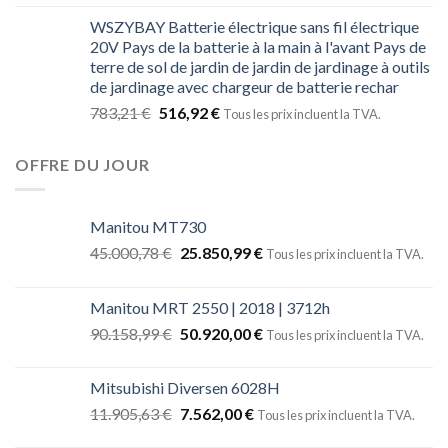
WSZYBAY Batterie électrique sans fil électrique
20V Pays de la batterie à la main à l'avant Pays de
terre de sol de jardin de jardin de jardinage à outils
de jardinage avec chargeur de batterie rechar
783,21
€
516,92
€
Tous les prix incluent la TVA.
OFFRE DU JOUR
Manitou MT730
45.000,78
€
25.850,99
€
Tous les prix incluent la TVA.
Manitou MRT 2550 | 2018 | 3712h
90.158,99
€
50.920,00
€
Tous les prix incluent la TVA.
Mitsubishi Diversen 6028H
11.905,63
€
7.562,00
€
Tous les prix incluent la TVA.