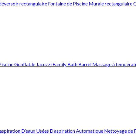
éversoir rectangulaire Fontaine de Piscine Murale rectangulaire
scine Gonflable Jacuzzi Family Bath Barrel Massage à températu
spiration D’eaux Usées D’aspiration Automatique Nettoyage de F