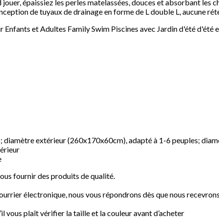
 jouer, épaissiez les perles matelassées, douces et absorbant les c
nception de tuyaux de drainage en forme de L double L, aucune rét
nts et Adultes Family Swim Piscines avec Jardin d'été d'été extéri
s; diamètre extérieur (260x170x60cm), adapté à 1-6 peuples; dia
térieur
e
us fournir des produits de qualité.
 courrier électronique, nous vous répondrons dès que nous recevrons
vous plaît vérifier la taille et la couleur avant d’acheter