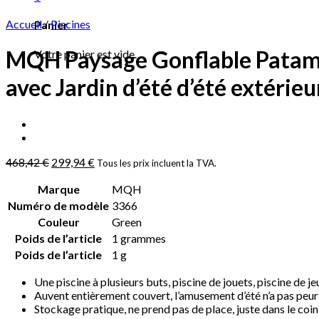
Accueil
/
Piscines
Panier
MQH Paysage Gonflable Patampa
Votre panier est vide.
avec Jardin d’été d’été extérie
468,42
€
299,94
€
Tous les prix incluent la TVA.
Marque
‎MQH
Numéro de modèle
‎3366
Couleur
‎Green
Poids de l’article
‎1 grammes
Poids de l’article
‎1 g
Une piscine à plusieurs buts, piscine de jouets, piscine de je
Auvent entièrement couvert, l’amusement d’été n’a pas peur d
Stockage pratique, ne prend pas de place, juste dans le coin