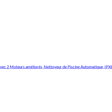
vec 2 Moteurs améliorés, Nettoyeur de Piscine Automatique, IPX8 