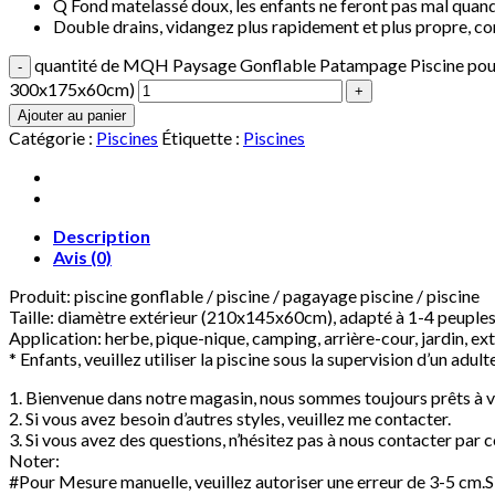
Q Fond matelassé doux, les enfants ne feront pas mal quand
Double drains, vidangez plus rapidement et plus propre, co
quantité de MQH Paysage Gonflable Patampage Piscine pour Enfa
300x175x60cm)
Ajouter au panier
Catégorie :
Piscines
Étiquette :
Piscines
Description
Avis (0)
Produit: piscine gonflable / piscine / pagayage piscine / piscine
Taille: diamètre extérieur (210x145x60cm), adapté à 1-4 peuple
Application: herbe, pique-nique, camping, arrière-cour, jardin, ex
* Enfants, veuillez utiliser la piscine sous la supervision d’un adult
1. Bienvenue dans notre magasin, nous sommes toujours prêts à vo
2. Si vous avez besoin d’autres styles, veuillez me contacter.
3. Si vous avez des questions, n’hésitez pas à nous contacter par
Noter:
#Pour Mesure manuelle, veuillez autoriser une erreur de 3-5 cm.S’il 