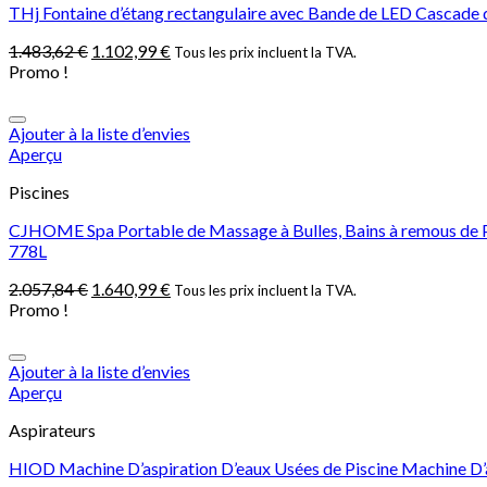
THj Fontaine d’étang rectangulaire avec Bande de LED Cascade d
1.483,62
€
1.102,99
€
Tous les prix incluent la TVA.
Promo !
Ajouter à la liste d’envies
Aperçu
Piscines
CJHOME Spa Portable de Massage à Bulles, Bains à remous de Pi
778L
2.057,84
€
1.640,99
€
Tous les prix incluent la TVA.
Promo !
Ajouter à la liste d’envies
Aperçu
Aspirateurs
HIOD Machine D’aspiration D’eaux Usées de Piscine Machine D’a