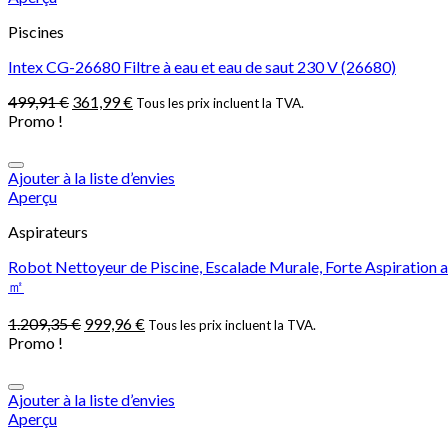
Piscines
Intex CG-26680 Filtre à eau et eau de saut 230 V (26680)
499,91
€
361,99
€
Tous les prix incluent la TVA.
Promo !
Ajouter à la liste d’envies
Aperçu
Aspirateurs
Robot Nettoyeur de Piscine, Escalade Murale, Forte Aspiration a
㎡
1.209,35
€
999,96
€
Tous les prix incluent la TVA.
Promo !
Ajouter à la liste d’envies
Aperçu