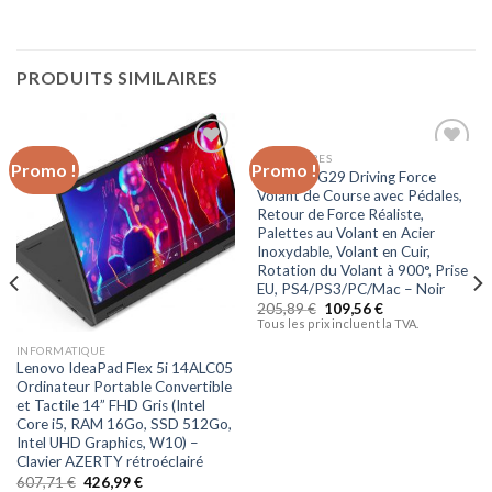
PRODUITS SIMILAIRES
ACCESSOIRES
Promo !
Promo !
Ajouter
Ajouter
Logitech G29 Driving Force
à la liste
à la liste
Volant de Course avec Pédales,
d’envies
d’envies
Retour de Force Réaliste,
Palettes au Volant en Acier
Inoxydable, Volant en Cuir,
Rotation du Volant à 900°, Prise
EU, PS4/PS3/PC/Mac – Noir
205,89
€
109,56
€
Tous les prix incluent la TVA.
INFORMATIQUE
Lenovo IdeaPad Flex 5i 14ALC05
Ordinateur Portable Convertible
et Tactile 14” FHD Gris (Intel
Core i5, RAM 16Go, SSD 512Go,
Intel UHD Graphics, W10) –
Clavier AZERTY rétroéclairé
607,71
€
426,99
€