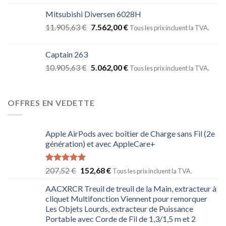
Mitsubishi Diversen 6028H
11.905,63
€
7.562,00
€
Tous les prix incluent la TVA.
Captain 263
10.905,63
€
5.062,00
€
Tous les prix incluent la TVA.
OFFRES EN VEDETTE
Apple AirPods avec boîtier de Charge sans Fil (2e
génération) et avec AppleCare+
Note
5.00
207,52
€
152,68
€
Tous les prix incluent la TVA.
sur 5
AACXRCR Treuil de treuil de la Main, extracteur à
cliquet Multifonction Viennent pour remorquer
Les Objets Lourds, extracteur de Puissance
Portable avec Corde de Fil de 1,3/1,5 m et 2