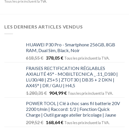
Tous les prix incluent la TVA.
LES DERNIERS ARTICLES VENDUS
HUAWEI P30 Pro - Smartphone 256GB, 8GB
RAM, Dual Sim, Black, Noir
618,55
€
378,05
€
Tous les prix incluent la TVA.
FRAISES RECTIFICATION RÉGLABLES
AXIALITÉ 45° - MOBILTECNICA _ .11_D180 |
LU30/48 | Z5+5 | ZTOT30 | DB35 + 2 DKN |
AX45° | DR / GAU | H4,5
1.280,31
€
904,99
€
Tous les prix incluent la TVA.
POWER TOOL | Clé à choc sans fil batterie 20V
2200 t/min | Raccord: 1/2 | Fonction Quick
Charge | Outil garage atelier bricolage | Jaune
209,52
€
168,64
€
Tous les prix incluent la TVA.