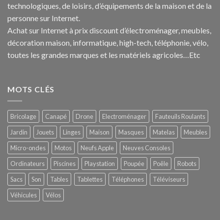
technologiques, de loisirs, d’équipements de la maison et de la
personne sur Internet.
Achat sur Internet à prix discount d’électroménager, meubles,
décoration maison, informatique, h
igh-tech
, téléphonie, vélo,
toutes les grandes marques et les matériels agricoles…E
tc
MOTS CLÉS
Bricolage
Canapé
Drone
Electroménager
Fauteuils Roulants
Jardin
Jouets
Linges
Maison
Masques
Matelas
Meubles
Micro-ondes
Motos
Neufs Apple
Neuves Consoles
Ordinateurs
Piscines
Playstation
Poupée
Poêle
Robots
Sacs
Son
Tables
Tablettes
Téléphones
Téléviseurs
Véhicules
Vélos