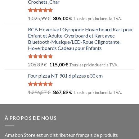
Crochets, Char
Note
5.00
1.025,99
€
805,00
€
Tous les prix incluent la TVA.
sur 5
RCB Hoverkart Gyropode Hoverboard Kart pour
Enfant et Adulte, Overboard et Kart avec
Bluetooth-Musique/LED-Roue Clignotante,
Hoverboards Cadeau pour Enfants
Note
5.00
206,89
€
115,00
€
Tous les prix incluent la TVA.
sur 5
Four pizza NT 901 6 pizzas ø30 cm
Note
5.00
1.296,57
€
867,89
€
Tous les prix incluent la TVA.
sur 5
À PROPOS DE NOUS
Amabon
Store est un distributeur français de produits