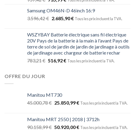
Tous les prix incluent la TVA.
Samsung OM46N-D 46inch 16:9
3.596,42
€
2.685,90
€
Tous les prix incluent la TVA.
WSZYBAY Batterie électrique sans fil électrique
20V Pays de la batterie à la main à l'avant Pays de
terre de sol de jardin de jardin de jardinage à outils
de jardinage avec chargeur de batterie rechar
783,21
€
516,92
€
Tous les prix incluent la TVA.
OFFRE DU JOUR
Manitou MT730
45.000,78
€
25.850,99
€
Tous les prix incluent la TVA.
Manitou MRT 2550 | 2018 | 3712h
90.158,99
€
50.920,00
€
Tous les prix incluent la TVA.