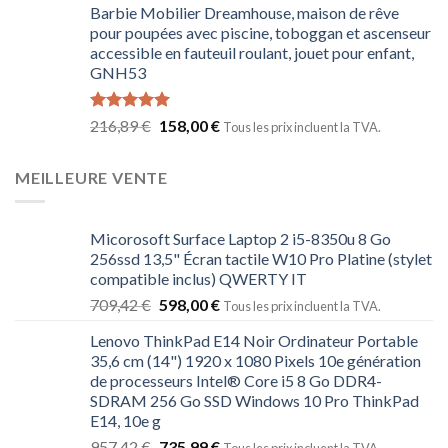
Barbie Mobilier Dreamhouse, maison de rêve
pour poupées avec piscine, toboggan et ascenseur
accessible en fauteuil roulant, jouet pour enfant,
GNH53
Note
5.00
216,89
€
158,00
€
Tous les prix incluent la TVA.
sur 5
MEILLEURE VENTE
Micorosoft Surface Laptop 2 i5-8350u 8 Go
256ssd 13,5" Écran tactile W10 Pro Platine (stylet
compatible inclus) QWERTY IT
709,42
€
598,00
€
Tous les prix incluent la TVA.
Lenovo ThinkPad E14 Noir Ordinateur Portable
35,6 cm (14") 1920 x 1080 Pixels 10e génération
de processeurs Intel® Core i5 8 Go DDR4-
SDRAM 256 Go SSD Windows 10 Pro ThinkPad
E14, 10e g
957,42
€
735,99
€