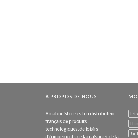
À PROPOS DE NOUS
MO
Amabon
Store est un distributeur
Bric
français de produits
Ele
technologiques, de loisirs,
Jard
d’équipements de la maison et de la