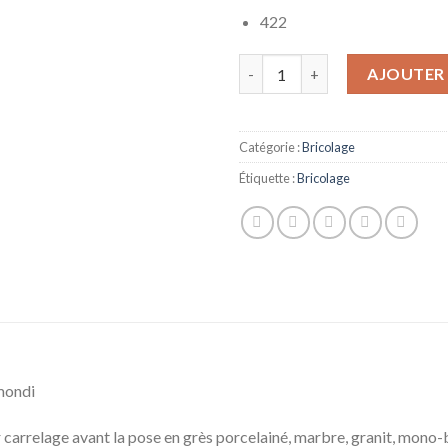
422
quantité de Perceuse pour car
AJOUTER 
Catégorie :
Bricolage
Étiquette :
Bricolage
mondi
 carrelage avant la pose en grès porcelainé, marbre, granit, mono-b