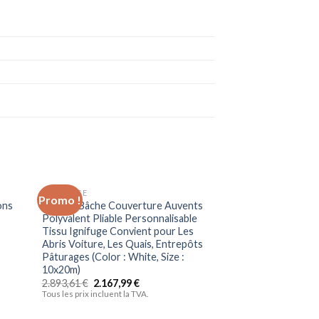
BRICOLAGE
Promo !
Promo !
uter
Ajouter
ons
ZWYSL Bâche Couverture Auvents
liste
à la liste
Polyvalent Pliable Personnalisable
vies
d’envies
Tissu Ignifuge Convient pour Les
Abris Voiture, Les Quais, Entrepôts
Pâturages (Color : White, Size :
10x20m)
2.893,61
€
2.167,99
€
Tous les prix incluent la TVA.