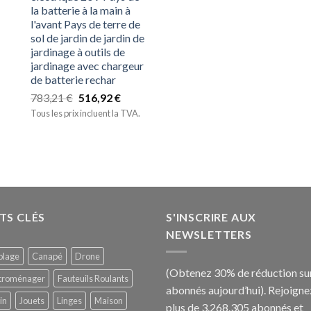
la batterie à la main à
l'avant Pays de terre de
sol de jardin de jardin de
jardinage à outils de
jardinage avec chargeur
de batterie rechar
783,21
€
516,92
€
Tous les prix incluent la TVA.
TS CLÉS
S'INSCRIRE AUX
NEWSLETTERS
olage
Canapé
Drone
(Obtenez 30% de réduction sur
ctroménager
Fauteuils Roulants
abonnés aujourd’hui).
Rejoigne
in
Jouets
Linges
Maison
plus de 3.268.305 abonnés et