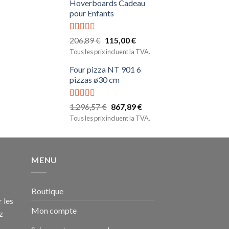
Hoverboards Cadeau
pour Enfants
Note
5.00
206,89
€
115,00
€
sur 5
Tous les prix incluent la TVA.
Four pizza NT 901 6
pizzas ø30 cm
Note
5.00
1.296,57
€
867,89
€
sur 5
Tous les prix incluent la TVA.
MENU
Boutique
 les
Mon compte
z