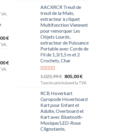
AACXRCR Treuil de
treuil de la Main,
 TVA.
extracteur à cliquet
n
Multifonction Viennent
pour remorquer Les
Objets Lourds,
,00
€
extracteur de Puissance
 TVA.
Portable avec Corde de
Fil de 1,3/1,5 m et 2
Crochets, Char
,00
€
 TVA.
Note
5.00
1.025,99
€
805,00
€
sur 5
Tous les prix incluent la TVA.
RCB Hoverkart
Gyropode Hoverboard
Kart pour Enfant et
Adulte, Overboard et
Kart avec Bluetooth-
Musique/LED-Roue
Clignotante,