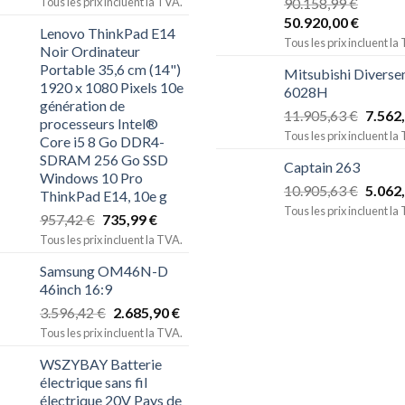
Tous les prix incluent la TVA.
90.158,99
€
50.920,00
€
Lenovo ThinkPad E14
Tous les prix incluent la
Noir Ordinateur
Portable 35,6 cm (14")
Mitsubishi Diverse
1920 x 1080 Pixels 10e
6028H
génération de
11.905,63
€
7.562
processeurs Intel®
Tous les prix incluent la
Core i5 8 Go DDR4-
SDRAM 256 Go SSD
Captain 263
Windows 10 Pro
10.905,63
€
5.062
ThinkPad E14, 10e g
Tous les prix incluent la
957,42
€
735,99
€
Tous les prix incluent la TVA.
Samsung OM46N-D
46inch 16:9
3.596,42
€
2.685,90
€
Tous les prix incluent la TVA.
WSZYBAY Batterie
électrique sans fil
électrique 20V Pays de