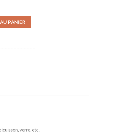
relage 422 Bucaniere Raimondi
AU PANIER
icuisson, verre, etc.