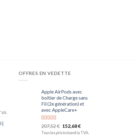
MAÇONNERIES ET OU
DCRAFT | Règle vi
pour le béton 1,6
42cm3 Avec Profil 2
chantier | Rouge
1.057,83
€
856,94
Tous les prix incluent l
OFFRES EN VEDETTE
Apple AirPods avec
boîtier de Charge sans
Fil (2e génération) et
avec AppleCare+
 TVA.
 |
Note
5.00
207,52
€
152,68
€
sur 5
Tous les prix incluent la TVA.