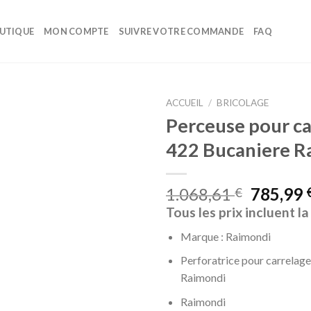
UTIQUE
MON COMPTE
SUIVRE VOTRE COMMANDE
FAQ
ACCUEIL
/
BRICOLAGE
Perceuse pour ca
Ajouter
422 Bucaniere R
à la liste
d’envies
1.068,61
785,99
€
Tous les prix incluent l
Marque : Raimondi
Perforatrice pour carrelag
Raimondi
Raimondi