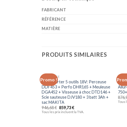
FABRICANT
RÉFÉRENCE
MATIÈRE
PRODUITS SIMILAIRES
BRICOLAGE
BRIC
Promo !
Prom
Ajouter
Pack Starter 5 outils 18V: Perceuse
Sèch
à la liste
DDF453 + Perfo DHR165 + Meuleuse
Allur
d’envies
DGA452 + Visseuse à choc DTD146 +
750+
Scie sauteuse DJV180 + 3 batt 3Ah +
876,
sac MAKITA
Tous l
946,68
€
859,73
€
Tous les prix incluent la TVA.