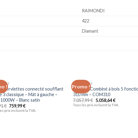
‎RAIMONDI
‎422
‎Diamant
OLAGE
BRICOLAGE
o !
Promo !
Ajouter
Ajo
e-serviettes connecté soufflant
Leman – Combiné à bois 5 foncti
à la liste
à la 
e 3 classique – Mât à gauche –
310 mm – COM310
d’envies
d’en
1000W – Blanc satin
7.057,99
€
5.058,64
€
Tous les prix incluent la TVA.
91
€
759,99
€
es prix incluent la TVA.