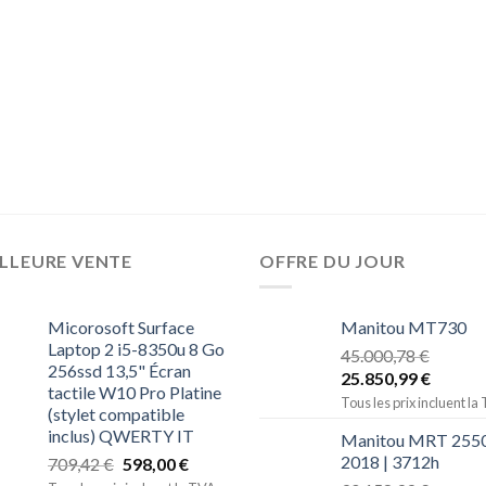
LLEURE VENTE
OFFRE DU JOUR
Micorosoft Surface
Manitou MT730
Laptop 2 i5-8350u 8 Go
45.000,78
€
256ssd 13,5" Écran
25.850,99
€
tactile W10 Pro Platine
Tous les prix incluent la
(stylet compatible
inclus) QWERTY IT
Manitou MRT 2550
2018 | 3712h
709,42
€
598,00
€