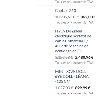
Tous les prix incluent la TVA.
Captain 263
10.905,63
€
5.062,00
€
Tous les prix incluent la TVA.
HYCy Dénudeur
électrique portatif de
câble Comercial 1 /
4HP de Machine de
dénudage de Fil
3.122,58
€
2.480,96
€
Tous les prix incluent la TVA.
MINI LOVE DOLL -
6YE DOLL - LÉANA
-125 CM
1.027,00
€
899,99
€
Tous les prix incluent la TVA.