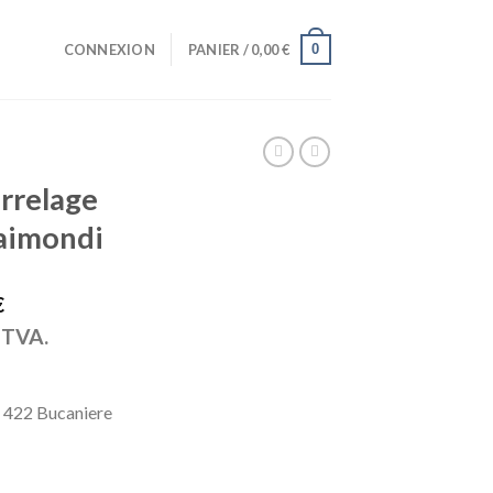
0
CONNEXION
PANIER /
0,00
€
rrelage
aimondi
€
a TVA.
e 422 Bucaniere