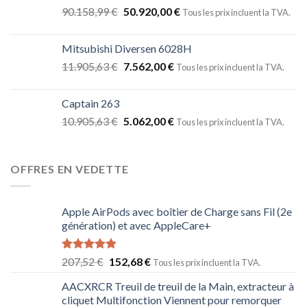
90.158,99
€
50.920,00
€
Tous les prix incluent la TVA.
Mitsubishi Diversen 6028H
11.905,63
€
7.562,00
€
Tous les prix incluent la TVA.
Captain 263
10.905,63
€
5.062,00
€
Tous les prix incluent la TVA.
OFFRES EN VEDETTE
Apple AirPods avec boîtier de Charge sans Fil (2e
génération) et avec AppleCare+
Note
5.00
207,52
€
152,68
€
Tous les prix incluent la TVA.
sur 5
AACXRCR Treuil de treuil de la Main, extracteur à
cliquet Multifonction Viennent pour remorquer