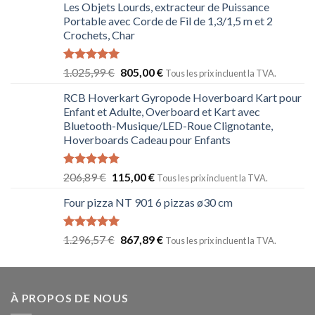
Les Objets Lourds, extracteur de Puissance
Portable avec Corde de Fil de 1,3/1,5 m et 2
Crochets, Char
Note
5.00
1.025,99
€
805,00
€
Tous les prix incluent la TVA.
sur 5
RCB Hoverkart Gyropode Hoverboard Kart pour
Enfant et Adulte, Overboard et Kart avec
Bluetooth-Musique/LED-Roue Clignotante,
Hoverboards Cadeau pour Enfants
Note
5.00
206,89
€
115,00
€
Tous les prix incluent la TVA.
sur 5
Four pizza NT 901 6 pizzas ø30 cm
Note
5.00
1.296,57
€
867,89
€
Tous les prix incluent la TVA.
sur 5
À PROPOS DE NOUS