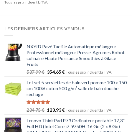
Tous les prix incluent la TVA.
LES DERNIERS ARTICLES VENDUS
NXYJD Pavé Tactile Automatique mélangeur
Professionnel mélangeur Presse-Agrumes Robot
culinaire Haute Puissance Smoothies à Glace
Fruits
537,99
€
354,65
€
Tous les prix incluent la TVA.
Lot set 5 serviettes de bain vert pomme 100 x 150
cm 100% coton 500 g/m² salle de bain douche
séchage
Note
5.00
234,75
€
123,93
€
Tous les prix incluent la TVA.
sur 5
Lenovo ThinkPad P73 Ordinateur portable 17,3"
Full HD (Intel Core i7-9750H, 16 Go (2 x 8 Go)