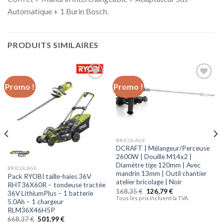
Automatique + 1 Burin Bosch.
PRODUITS SIMILAIRES
Promo !
Promo !
Ajouter
Ajouter
à la liste
à la liste
d’envies
d’envies
BRICOLAGE
DCRAFT | Mélangeur/Perceuse
2600W | Douille M14x2 |
Diamètre tige 120mm | Avec
BRICOLAGE
mandrin 13mm | Outil chantier
Pack RYOBI taille-haies 36V
atelier bricolage | Noir
RHT36X60R – tondeuse tractée
168,35
€
126,79
€
36V LithiumPlus – 1 batterie
Tous les prix incluent la TVA.
5.0Ah – 1 chargeur
RLM36X46H5P
668,37
€
501,99
€