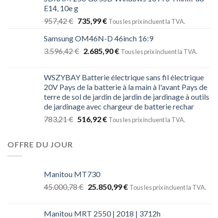
E14, 10e g
957,42
€
735,99
€
Tous les prix incluent la TVA.
Samsung OM46N-D 46inch 16:9
3.596,42
€
2.685,90
€
Tous les prix incluent la TVA.
WSZYBAY Batterie électrique sans fil électrique
20V Pays de la batterie à la main à l'avant Pays de
terre de sol de jardin de jardin de jardinage à outils
de jardinage avec chargeur de batterie rechar
783,21
€
516,92
€
Tous les prix incluent la TVA.
OFFRE DU JOUR
Manitou MT730
45.000,78
€
25.850,99
€
Tous les prix incluent la TVA.
Manitou MRT 2550 | 2018 | 3712h