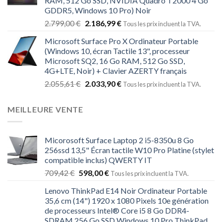
RAM, 512 Go SSD, NVIDIA Quadro T2000 4 Go
GDDR5, Windows 10 Pro) Noir
2.799,00
€
2.186,99
€
Tous les prix incluent la TVA.
Microsoft Surface Pro X Ordinateur Portable
(Windows 10, écran Tactile 13", processeur
Microsoft SQ2, 16 Go RAM, 512 Go SSD,
4G+LTE, Noir) + Clavier AZERTY français
2.055,61
€
2.033,90
€
Tous les prix incluent la TVA.
MEILLEURE VENTE
Micorosoft Surface Laptop 2 i5-8350u 8 Go
256ssd 13,5" Écran tactile W10 Pro Platine (stylet
compatible inclus) QWERTY IT
709,42
€
598,00
€
Tous les prix incluent la TVA.
Lenovo ThinkPad E14 Noir Ordinateur Portable
35,6 cm (14") 1920 x 1080 Pixels 10e génération
de processeurs Intel® Core i5 8 Go DDR4-
SDRAM 256 Go SSD Windows 10 Pro ThinkPad