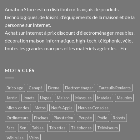
Amabon
Store est un distributeur français de produits
technologiques, de loisirs, d’équipements de la maison et de la
personne sur Internet.
Achat sur Internet à prix discount d’électroménager, meubles,
décoration maison, informatique, h
igh-tech
, téléphonie, vélo,
toutes les grandes marques et les matériels agricoles…E
tc
MOTS CLÉS
Bricolage
Canapé
Drone
Electroménager
Fauteuils Roulants
Jardin
Jouets
Linges
Maison
Masques
Matelas
Meubles
Micro-ondes
Motos
Neufs Apple
Neuves Consoles
Ordinateurs
Piscines
Playstation
Poupée
Poêle
Robots
Sacs
Son
Tables
Tablettes
Téléphones
Téléviseurs
Véhicules
Vélos