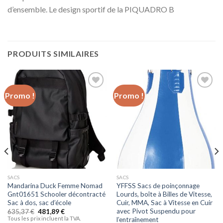
d’ensemble. Le design sportif de la PIQUADRO B
PRODUITS SIMILAIRES
Promo !
Promo !
Ajouter
Ajouter
à la liste
à la liste
d’envies
d’envies
SACS
SACS
Mandarina Duck Femme Nomad
YFFSS Sacs de poinçonnage
Gnt01651 Schooler décontracté
Lourds, boîte à Billes de Vitesse,
Sac à dos, sac d’école
Cuir, MMA, Sac à Vitesse en Cuir
avec Pivot Suspendu pour
635,37
€
481,89
€
Tous les prix incluent la TVA.
l’entraînement