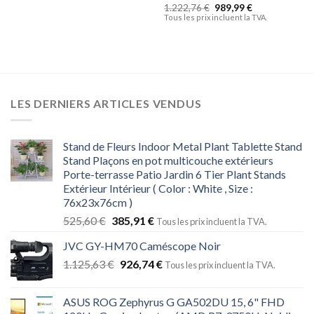
1.222,76
€
989,99
€
Tous les prix incluent la TVA.
LES DERNIERS ARTICLES VENDUS
Stand de Fleurs Indoor Metal Plant Tablette Stand
Stand Plaçons en pot multicouche extérieurs
Porte-terrasse Patio Jardin 6 Tier Plant Stands
Extérieur Intérieur ( Color : White , Size :
76x23x76cm )
525,60
€
385,91
€
Tous les prix incluent la TVA.
JVC GY-HM70 Caméscope Noir
1.125,63
€
926,74
€
Tous les prix incluent la TVA.
ASUS ROG Zephyrus G GA502DU 15, 6" FHD