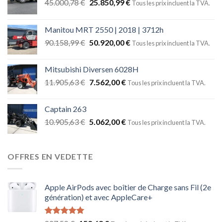
45.000,78
€
25.850,99
€
Tous les prix incluent la TVA.
Manitou MRT 2550 | 2018 | 3712h
90.158,99
€
50.920,00
€
Tous les prix incluent la TVA.
Mitsubishi Diversen 6028H
11.905,63
€
7.562,00
€
Tous les prix incluent la TVA.
Captain 263
10.905,63
€
5.062,00
€
Tous les prix incluent la TVA.
OFFRES EN VEDETTE
Apple AirPods avec boîtier de Charge sans Fil (2e
génération) et avec AppleCare+
Note
5.00