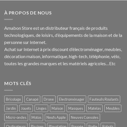
À PROPOS DE NOUS
Amabon
Store est un distributeur français de produits
technologiques, de loisirs, d’équipements de la maison et de la
personne sur Internet.
Achat sur Internet à prix discount d’électroménager, meubles,
décoration maison, informatique, h
igh-tech
, téléphonie, vélo,
toutes les grandes marques et les matériels agricoles…E
tc
MOTS CLÉS
Bricolage
Canapé
Drone
Electroménager
Fauteuils Roulants
Jardin
Jouets
Linges
Maison
Masques
Matelas
Meubles
Micro-ondes
Motos
Neufs Apple
Neuves Consoles
Ordinateurs
Piscines
Playstation
Poupée
Poêle
Robots