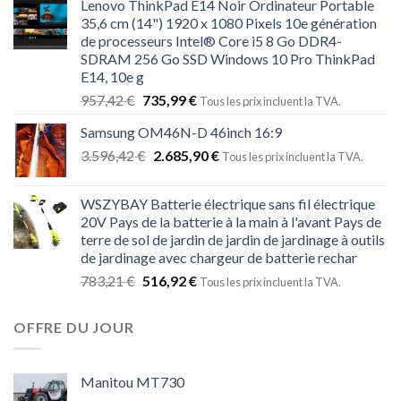
Lenovo ThinkPad E14 Noir Ordinateur Portable
35,6 cm (14") 1920 x 1080 Pixels 10e génération
de processeurs Intel® Core i5 8 Go DDR4-
SDRAM 256 Go SSD Windows 10 Pro ThinkPad
E14, 10e g
957,42
€
735,99
€
Tous les prix incluent la TVA.
Samsung OM46N-D 46inch 16:9
3.596,42
€
2.685,90
€
Tous les prix incluent la TVA.
WSZYBAY Batterie électrique sans fil électrique
20V Pays de la batterie à la main à l'avant Pays de
terre de sol de jardin de jardin de jardinage à outils
de jardinage avec chargeur de batterie rechar
783,21
€
516,92
€
Tous les prix incluent la TVA.
OFFRE DU JOUR
Manitou MT730