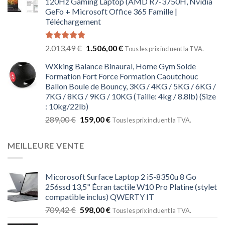
120Hz Gaming Laptop (AMD R7-3750H, Nvidia
GeFo + Microsoft Office 365 Famille |
Téléchargement
Note
5.00
2.013,49
€
1.506,00
€
Tous les prix incluent la TVA.
sur 5
WXking Balance Binaural, Home Gym Solde
Formation Fort Force Formation Caoutchouc
Ballon Boule de Bouncy, 3KG / 4KG / 5KG / 6KG /
7KG / 8KG / 9KG / 10KG (Taille: 4kg / 8.8lb) (Size
: 10kg/22lb)
289,00
€
159,00
€
Tous les prix incluent la TVA.
MEILLEURE VENTE
Micorosoft Surface Laptop 2 i5-8350u 8 Go
256ssd 13,5" Écran tactile W10 Pro Platine (stylet
compatible inclus) QWERTY IT
709,42
€
598,00
€
Tous les prix incluent la TVA.