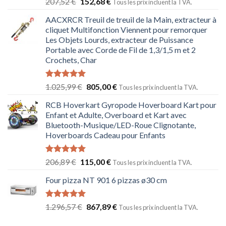
207,52
€
152,68
€
Tous les prix incluent la TVA.
sur 5
AACXRCR Treuil de treuil de la Main, extracteur à
cliquet Multifonction Viennent pour remorquer
Les Objets Lourds, extracteur de Puissance
Portable avec Corde de Fil de 1,3/1,5 m et 2
Crochets, Char
Note
5.00
1.025,99
€
805,00
€
Tous les prix incluent la TVA.
sur 5
RCB Hoverkart Gyropode Hoverboard Kart pour
Enfant et Adulte, Overboard et Kart avec
Bluetooth-Musique/LED-Roue Clignotante,
Hoverboards Cadeau pour Enfants
Note
5.00
206,89
€
115,00
€
Tous les prix incluent la TVA.
sur 5
Four pizza NT 901 6 pizzas ø30 cm
Note
5.00
1.296,57
€
867,89
€
Tous les prix incluent la TVA.
sur 5