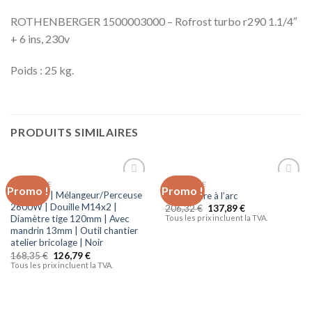
ROTHENBERGER 1500003000 – Rofrost turbo r290 1.1/4″
+ 6 ins, 230v
Poids : 25 kg.
PRODUITS SIMILAIRES
BRICOLAGE
BRICOLAGE
Promo !
Promo !
Ajouter
Ajouter
DCRAFT | Mélangeur/Perceuse
La soudure à l’arc
à la liste
à la liste
2600W | Douille M14x2 |
206,32
€
137,89
€
d’envies
d’envies
Diamètre tige 120mm | Avec
Tous les prix incluent la TVA.
mandrin 13mm | Outil chantier
atelier bricolage | Noir
168,35
€
126,79
€
Tous les prix incluent la TVA.