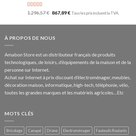
Note
5.00
1.296,57
€
867,89
€
Tous les prix incluent la TVA.
sur 5
À PROPOS DE NOUS
Amabon
Store est un distributeur français de produits
technologiques, de loisirs, d’équipements de la maison et de la
personne sur Internet.
Achat sur Internet à prix discount d’électroménager, meubles,
décoration maison, informatique, h
igh-tech
, téléphonie, vélo,
toutes les grandes marques et les matériels agricoles…E
tc
MOTS CLÉS
Bricolage
Canapé
Drone
Electroménager
Fauteuils Roulants