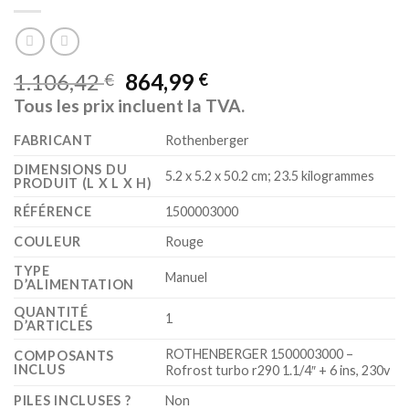
1.106,42
864,99
€
€
Tous les prix incluent la TVA.
FABRICANT
‎Rothenberger
DIMENSIONS DU
‎5.2 x 5.2 x 50.2 cm; 23.5 kilogrammes
PRODUIT (L X L X H)
RÉFÉRENCE
‎1500003000
COULEUR
‎Rouge
TYPE
‎Manuel
D’ALIMENTATION
QUANTITÉ
‎1
D’ARTICLES
‎ROTHENBERGER 1500003000 –
COMPOSANTS
INCLUS
Rofrost turbo r290 1.1/4″ + 6 ins, 230v
PILES INCLUSES ?
‎Non