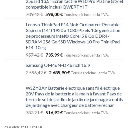
256ssd 13,5" Écran tactile W10 Pro Platine (stylet
compatible inclus) QWERTY IT
709,42
€
598,00
€
Tous les prix incluent la TVA.
Lenovo ThinkPad E14 Noir Ordinateur Portable
35,6 cm (14") 1920 x 1080 Pixels 10e génération
de processeurs Intel® Core i5 8 Go DDR4-
SDRAM 256 Go SSD Windows 10 Pro ThinkPad
E14, 10e g
957,42
€
735,99
€
Tous les prix incluent la TVA.
Samsung OM46N-D 46inch 16:9
3.596,42
€
2.685,90
€
Tous les prix incluent la TVA.
WSZYBAY Batterie électrique sans fil électrique
20V Pays de la batterie à la main à l'avant Pays de
terre de sol de jardin de jardin de jardinage à outils
de jardinage avec chargeur de batterie rechar
783,21
€
516,92
€
Tous les prix incluent la TVA.
OFFRE DU JOUR