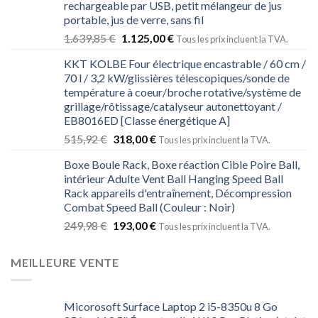
rechargeable par USB, petit mélangeur de jus
portable, jus de verre, sans fil
1.639,85
€
1.125,00
€
Tous les prix incluent la TVA.
KKT KOLBE Four électrique encastrable / 60 cm /
70 l / 3,2 kW/glissières télescopiques/sonde de
température à coeur/broche rotative/système de
grillage/rôtissage/catalyseur autonettoyant /
EB8016ED [Classe énergétique A]
515,92
€
318,00
€
Tous les prix incluent la TVA.
Boxe Boule Rack, Boxe réaction Cible Poire Ball,
intérieur Adulte Vent Ball Hanging Speed ​​Ball
Rack appareils d'entraînement, Décompression
Combat Speed ​​Ball (Couleur : Noir)
249,98
€
193,00
€
Tous les prix incluent la TVA.
MEILLEURE VENTE
Micorosoft Surface Laptop 2 i5-8350u 8 Go