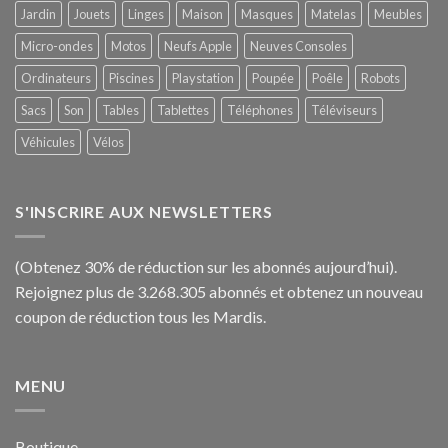
Jardin
Jouets
Linges
Maison
Masques
Matelas
Meubles
Micro-ondes
Motos
Neufs Apple
Neuves Consoles
Ordinateurs
Piscines
Playstation
Poupée
Poêle
Robots
Sacs
Son
Tables
Tablettes
Téléphones
Téléviseurs
Véhicules
Vélos
S'INSCRIRE AUX NEWSLETTERS
(Obtenez 30% de réduction sur les abonnés aujourd’hui).
Rejoignez plus de 3.268.305 abonnés et obtenez un nouveau
coupon de réduction tous les Mardis.
MENU
Boutique