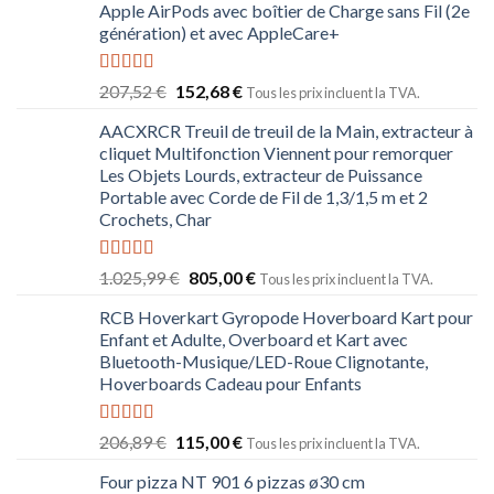
Apple AirPods avec boîtier de Charge sans Fil (2e
génération) et avec AppleCare+
Note
5.00
207,52
€
152,68
€
Tous les prix incluent la TVA.
sur 5
AACXRCR Treuil de treuil de la Main, extracteur à
cliquet Multifonction Viennent pour remorquer
Les Objets Lourds, extracteur de Puissance
Portable avec Corde de Fil de 1,3/1,5 m et 2
Crochets, Char
Note
5.00
1.025,99
€
805,00
€
Tous les prix incluent la TVA.
sur 5
RCB Hoverkart Gyropode Hoverboard Kart pour
Enfant et Adulte, Overboard et Kart avec
Bluetooth-Musique/LED-Roue Clignotante,
Hoverboards Cadeau pour Enfants
Note
5.00
206,89
€
115,00
€
Tous les prix incluent la TVA.
sur 5
Four pizza NT 901 6 pizzas ø30 cm