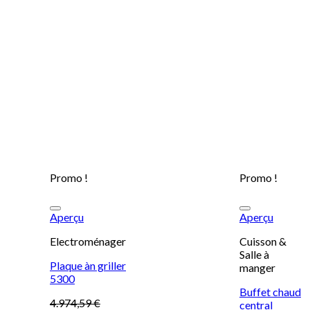
Promo !
Promo !
Ajouter à la
Ajouter à la
Aperçu
Aperçu
liste d’envies
liste d’envies
Electroménager
Cuisson &
Salle à
Plaque àn griller
manger
5300
Buffet chaud
4.974,59
€
central