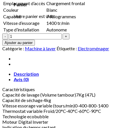
Emplacement d’accès
Chargement frontal
Panier
Couleur
Blanc
Votre panier est vide.
Capacité
7 Kilogrammes
Vitesse d’essorage
1400 tr/min
Type d’installation
Autonome
quantité
de
Ajouter au panier
SAMSUNG
Catégorie :
Machine à laver
Étiquette :
Electroménager
-
Lave
linge
sechant
SAMSUNG
Description
WD
Avis (0)
70
Caractéristiques
T
Capacité de lavage (Volume tambour)7Kg (47L)
4046
Capacité de séchage 4kg
EW
Vitesse essorage variable (tours/min)0-400-800-1400
-
Thermostat variable Froid/20°C-40°C-60°C-90°C
WD
Technologie ecobubble
70
Moteur Digital Inverter
T
Indication du temps restant
4046