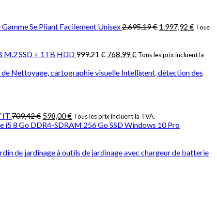
e Gamme Se Pliant Facilement Unisex
2.695,19
€
1.997,92
€
Tous
2GB M.2 SSD + 1TB HDD
999,21
€
768,99
€
Tous les prix incluent la
e Nettoyage, cartographie visuelle Intelligent, détection des
 IT
709,42
€
598,00
€
Tous les prix incluent la TVA.
® Core i5 8 Go DDR4-SDRAM 256 Go SSD Windows 10 Pro
ardin de jardinage à outils de jardinage avec chargeur de batterie