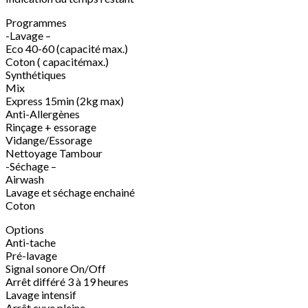
EW
Programmes
-Lavage –
Eco 40-60 (capacité max.)
Coton ( capacitémax.)
Synthétiques
Mix
Express 15min (2kg max)
Anti-Allergènes
Rinçage + essorage
Vidange/Essorage
Nettoyage Tambour
-Séchage –
Airwash
Lavage et séchage enchainé
Coton
Options
Anti-tache
Pré-lavage
Signal sonore On/Off
Arrêt différé 3 à 19 heures
Lavage intensif
Arrêt cuve pleine