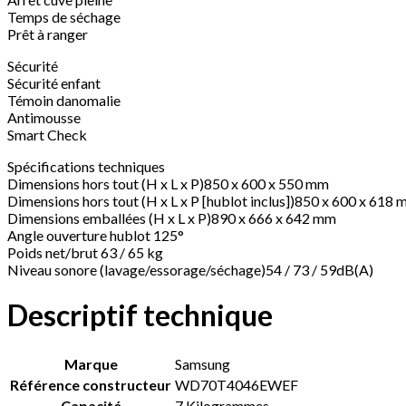
Temps de séchage
Prêt à ranger
Sécurité
Sécurité enfant
Témoin danomalie
Antimousse
Smart Check
Spécifications techniques
Dimensions hors tout (H x L x P)850 x 600 x 550 mm
Dimensions hors tout (H x L x P [hublot inclus])850 x 600 x 618
Dimensions emballées (H x L x P)890 x 666 x 642 mm
Angle ouverture hublot 125°
Poids net/brut 63 / 65 kg
Niveau sonore (lavage/essorage/séchage)54 / 73 / 59dB(A)
Descriptif technique
Marque
‎Samsung
Référence constructeur
‎WD70T4046EWEF
Capacité
‎7 Kilogrammes