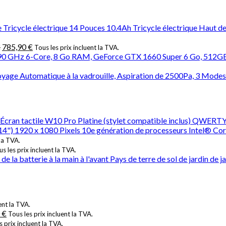
icycle électrique 14 Pouces 10.4Ah Tricycle électrique Haut d
€
785,90
€
Tous les prix incluent la TVA.
 2,90 GHz 6-Core, 8 Go RAM, GeForce GTX 1660 Super 6 Go, 51
oyage Automatique à la vadrouille, Aspiration de 2500Pa, 3 Modes d
Écran tactile W10 Pro Platine (stylet compatible inclus) QWERTY
(14") 1920 x 1080 Pixels 10e génération de processeurs Intel
 la TVA.
s les prix incluent la TVA.
la batterie à la main à l'avant Pays de terre de sol de jardin de j
ent la TVA.
0
€
Tous les prix incluent la TVA.
s prix incluent la TVA.