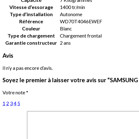
Vitesse d’essorage
‎1400 tr/min
Type d’installation
‎Autonome
Référence
‎WD70T4046EWEF
Couleur
‎Blanc
Type de chargement
‎Chargement frontal
Garantie constructeur
‎2 ans
Avis
Il n’y a pas encore d’avis.
Soyez le premier à laisser votre avis sur “SAMS
Votre note
*
1
2
3
4
5