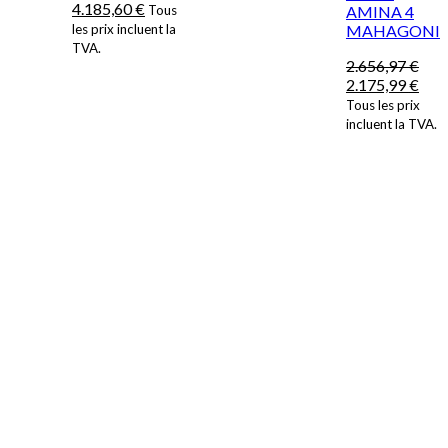
4.185,60
€
Tous
AMINA 4
les prix incluent la
MAHAGONI
TVA.
2.656,97
€
2.175,99
€
Tous les prix
incluent la TVA.