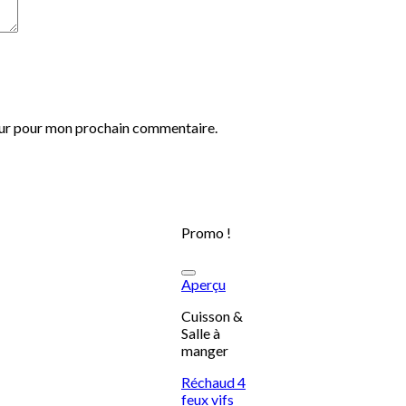
eur pour mon prochain commentaire.
Promo !
Ajouter à
Aperçu
la liste
d’envies
Cuisson &
Salle à
manger
Réchaud 4
feux vifs