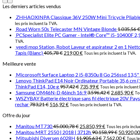
Les derniers articles vendus
ZHHAOXINPA Classique 36V 250W Mini Tricycle Pliable Tr
les prix incluent la TVA.
Road Worn 50s Telecaster MN Vintage Blonde
1.035,56
PCSpecialist Elite PC Gamer - Intel® Core™ i5-10400F
TVA.
yeedi mop Station, Robot Laveur et aspirateur 2 en 1 Nett
Tapis (Blanc)
405,78
€
219,00
€
Tous les prix incluent la TVA.
Meilleure vente
Micorosoft Surface Laptop 2 i5-8350u 8 Go 256ssd 13,5" 
Lenovo ThinkPad E14 Noir Ordinateur Portable 35,6 cm 
ThinkPad E14, 10e g
957,42
€
735,99
€
Tous les prix incluent
Samsung OM46N-D 46inch 16:9
3.596,42
€
2.685,90
€
Tou
WSZYBAY Batterie électrique sans fil électrique 20V Pays de 
rechar
783,21
€
516,92
€
Tous les prix incluent la TVA.
Offre du jour
Manitou MT730
45.000,78
€
25.850,99
€
Tous les prix inclu
Manitou MRT 2550 | 2018 | 3712h
90.158,99
€
50.920,0
Mitsubishi Diversen 6028H
11.905,63
€
7.562,00
€
Tous le