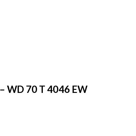
Ajouter à la liste d’envies
 – WD 70 T 4046 EW