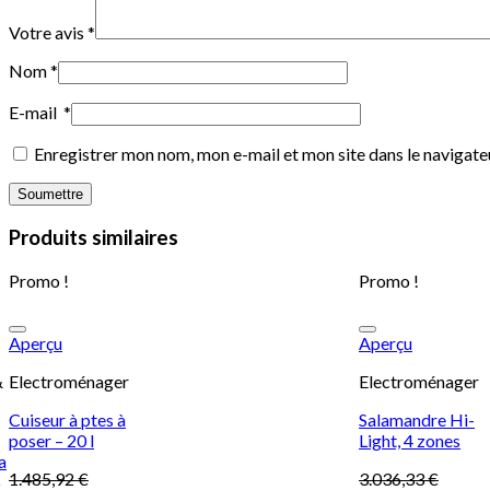
Votre avis
*
Nom
*
E-mail
*
Enregistrer mon nom, mon e-mail et mon site dans le navigat
Produits similaires
Promo !
Promo !
à
Ajouter à la
Ajouter à la
Aperçu
Aperçu
liste d’envies
liste d’envies
&
Electroménager
Electroménager
Cuiseur à ptes à
Salamandre Hi-
poser – 20 l
Light, 4 zones
a
1.485,92
€
3.036,33
€
6