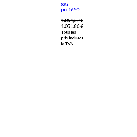
gaz
prof.650
1.364,57
€
1.051,86
€
Tous les
prix incluent
la TVA.