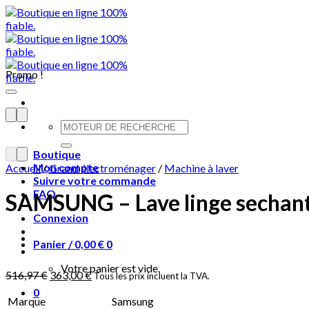
Skip
to
content
Promo !
Recherche
pour :
Boutique
Mon compte
Accueil
/
Grand électroménager
/
Machine à laver
Suivre votre commande
FAQ
SAMSUNG – Lave linge secha
Connexion
Panier /
0,00
€
0
Votre panier est vide.
516,97
€
363,00
€
Tous les prix incluent la TVA.
0
Marque
Samsung