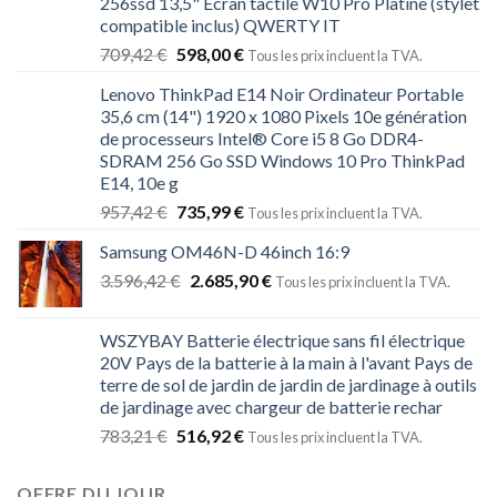
256ssd 13,5" Écran tactile W10 Pro Platine (stylet
compatible inclus) QWERTY IT
709,42
€
598,00
€
Tous les prix incluent la TVA.
Lenovo ThinkPad E14 Noir Ordinateur Portable
35,6 cm (14") 1920 x 1080 Pixels 10e génération
de processeurs Intel® Core i5 8 Go DDR4-
SDRAM 256 Go SSD Windows 10 Pro ThinkPad
E14, 10e g
957,42
€
735,99
€
Tous les prix incluent la TVA.
Samsung OM46N-D 46inch 16:9
3.596,42
€
2.685,90
€
Tous les prix incluent la TVA.
WSZYBAY Batterie électrique sans fil électrique
20V Pays de la batterie à la main à l'avant Pays de
terre de sol de jardin de jardin de jardinage à outils
de jardinage avec chargeur de batterie rechar
783,21
€
516,92
€
Tous les prix incluent la TVA.
OFFRE DU JOUR