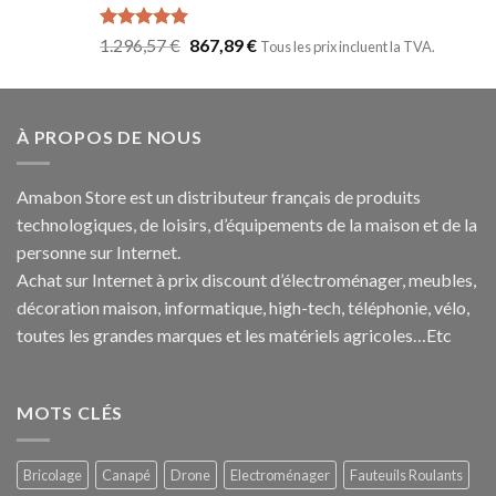
Note
5.00
1.296,57
€
867,89
€
Tous les prix incluent la TVA.
sur 5
À PROPOS DE NOUS
Amabon
Store est un distributeur français de produits
technologiques, de loisirs, d’équipements de la maison et de la
personne sur Internet.
Achat sur Internet à prix discount d’électroménager, meubles,
décoration maison, informatique, h
igh-tech
, téléphonie, vélo,
toutes les grandes marques et les matériels agricoles…E
tc
MOTS CLÉS
Bricolage
Canapé
Drone
Electroménager
Fauteuils Roulants