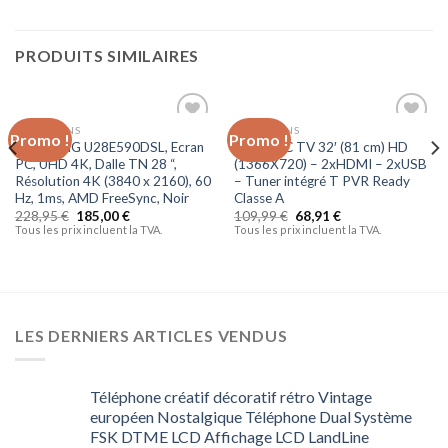
PRODUITS SIMILAIRES
TÉLÉVISIONS
TÉLÉVISIONS
Promo !
Promo !
Ajouter
Ajouter
SAMSUNG U28E590DSL, Ecran
OCEANIC TV 32′ (81 cm) HD
à la liste
à la liste
PC, UHD 4K, Dalle TN 28 “,
(1366X720) – 2xHDMI – 2xUSB
d’envies
d’envies
Résolution 4K (3840 x 2160), 60
– Tuner intégré T PVR Ready
Hz, 1ms, AMD FreeSync, Noir
Classe A
228,95
€
185,00
€
109,99
€
68,91
€
Tous les prix incluent la TVA.
Tous les prix incluent la TVA.
LES DERNIERS ARTICLES VENDUS
Téléphone créatif décoratif rétro Vintage
européen Nostalgique Téléphone Dual Système
FSK DTME LCD Affichage LCD LandLine