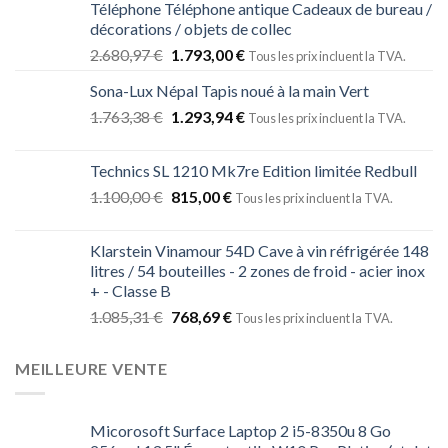
Téléphone Téléphone antique Cadeaux de bureau /
décorations / objets de collec
2.680,97
€
1.793,00
€
Tous les prix incluent la TVA.
Sona-Lux Népal Tapis noué à la main Vert
1.763,38
€
1.293,94
€
Tous les prix incluent la TVA.
Technics SL 1210 Mk7re Edition limitée Redbull
1.100,00
€
815,00
€
Tous les prix incluent la TVA.
Klarstein Vinamour 54D Cave à vin réfrigérée 148
litres / 54 bouteilles - 2 zones de froid - acier inox
+ - Classe B
1.085,31
€
768,69
€
Tous les prix incluent la TVA.
MEILLEURE VENTE
Micorosoft Surface Laptop 2 i5-8350u 8 Go