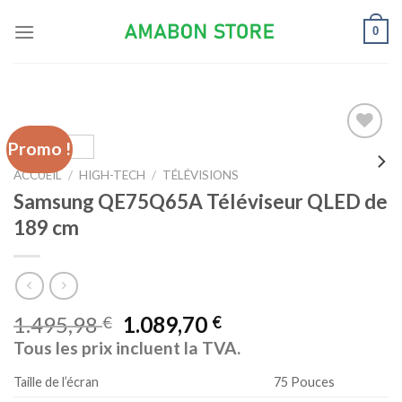
Skip
0
to
content
Promo !
Ajouter
à la liste
ACCUEIL
/
HIGH-TECH
/
TÉLÉVISIONS
d’envies
Samsung QE75Q65A Téléviseur QLED de
189 cm
1.495,98
1.089,70
€
€
Tous les prix incluent la TVA.
Taille de l’écran
75 Pouces