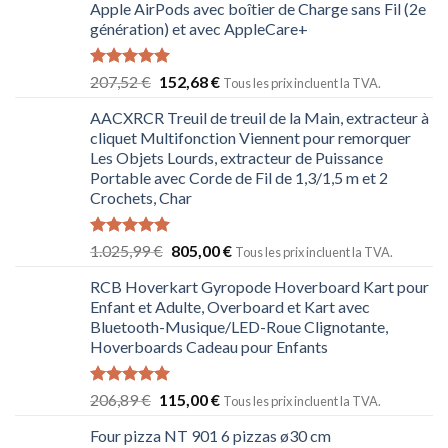
Apple AirPods avec boîtier de Charge sans Fil (2e
génération) et avec AppleCare+
Note
5.00
207,52
€
152,68
€
Tous les prix incluent la TVA.
sur 5
AACXRCR Treuil de treuil de la Main, extracteur à
cliquet Multifonction Viennent pour remorquer
Les Objets Lourds, extracteur de Puissance
Portable avec Corde de Fil de 1,3/1,5 m et 2
Crochets, Char
Note
5.00
1.025,99
€
805,00
€
Tous les prix incluent la TVA.
sur 5
RCB Hoverkart Gyropode Hoverboard Kart pour
Enfant et Adulte, Overboard et Kart avec
Bluetooth-Musique/LED-Roue Clignotante,
Hoverboards Cadeau pour Enfants
Note
5.00
206,89
€
115,00
€
Tous les prix incluent la TVA.
sur 5
Four pizza NT 901 6 pizzas ø30 cm