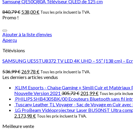
Samsung QE50Q80A Téléviseur QLED de 125 cm
840,79
€
538,00
€
Tous les prix incluent la TVA.
Promo !
Ajouter à la liste d’envies
Aperçu
Télévisions
SAMSUNG UE55TU8372 TV LED 4K UHD – 55″ (138 cm) – Ecran 
536,99
€
269,78
€
Tous les prix incluent la TVA.
Les derniers articles vendus
KLIM Esports - Chaise Gaming + Simili Cuir et Matériaux
Nouvelle Version 2021
305,72
€
201,99
€
Tous les prix inclue
PHILIPS SHB4305BK/00 Ecouteurs Bluetooth sans fil intra
Tuscany Leather TL Voyager - Sac de Voyage en Cuir avec P
LG ProBeam Vidéoprojecteur Laser BU50NST Ultra compact
2.173,98
€
Tous les prix incluent la TVA.
Meilleure vente