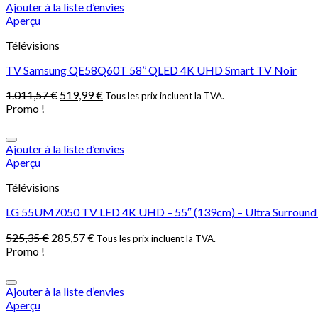
Ajouter à la liste d’envies
Aperçu
Télévisions
TV Samsung QE58Q60T 58’’ QLED 4K UHD Smart TV Noir
1.011,57
€
519,99
€
Tous les prix incluent la TVA.
Promo !
Ajouter à la liste d’envies
Aperçu
Télévisions
LG 55UM7050 TV LED 4K UHD – 55″ (139cm) – Ultra Surround –
525,35
€
285,57
€
Tous les prix incluent la TVA.
Promo !
Ajouter à la liste d’envies
Aperçu