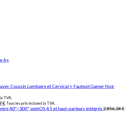
ue A+
avec Coussin Lombaire et Cervical + Fauteuil Gamer Noir
 la TVA.
9
€
Tous les prix incluent la TVA.
re 40"~300", webOS 4.5 et haut-parleurs intégrés
2.856,34
€