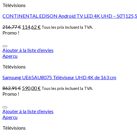
Télévisions
CONTINENTAL EDISON Android TV LED 4K UHD – 50″(125,5cm
216,77
€
114,62
€
Tous les prix incluent la TVA.
Promo !
Ajouter à la liste d’envies
Aperçu
Télévisions
Samsung UE65AU8075 Téléviseur UHD 4K de 163 cm
862,91
€
590,00
€
Tous les prix incluent la TVA.
Promo !
Ajouter à la liste d’envies
Aperçu
Télévisions