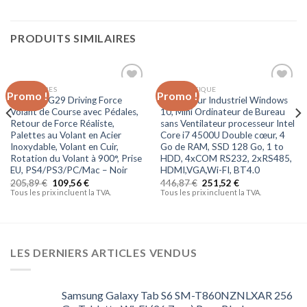
PRODUITS SIMILAIRES
ACCESSOIRES
INFORMATIQUE
Promo !
Promo !
Ajouter
Ajouter
Logitech G29 Driving Force
Ordinateur Industriel Windows
à la liste
à la liste
Volant de Course avec Pédales,
10, Mini Ordinateur de Bureau
d’envies
d’envies
Retour de Force Réaliste,
sans Ventilateur processeur Intel
Palettes au Volant en Acier
Core i7 4500U Double cœur, 4
Inoxydable, Volant en Cuir,
Go de RAM, SSD 128 Go, 1 to
Rotation du Volant à 900°, Prise
HDD, 4xCOM RS232, 2xRS485,
EU, PS4/PS3/PC/Mac – Noir
HDMI,VGA,Wi-FI, BT4.0
205,89
€
109,56
€
446,87
€
251,52
€
Tous les prix incluent la TVA.
Tous les prix incluent la TVA.
LES DERNIERS ARTICLES VENDUS
Samsung Galaxy Tab S6 SM-T860NZNLXAR 256