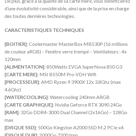
De plus, grâce à la qualité de sa carte mère, vous bénéficierez
d’une évolutivité considérable, ainsi que de la prise en charge
des toutes dernières technologies.
CARACTERISTIQUES TECHNIQUES
[BOITIER]
: Coolermaster MasterBox MB530P (16 millions
de couleur aRGB) – Fenêtre verre trempé – Ventilateurs : 4x
120mm
[ALIMENTATION]
: 850Watts EVGA SuperNova 850 G3
[CARTE MERE]
: MSI B550M Pro-VDH Wifi
[PROCESSEUR]
: AMD Ryzen 9 3900X 12x 3.8Ghz (max
4.6Ghz)
[WATERCOOLING]
: Watercooling 240mm ARGB
[CARTE GRAPHIQUE]
: Nvidia Geforce RTX 3090 24Go
[RAM]
: 32Go DDR4-3000 Dual Channel (2x16Go) – 128Go
max
[DISQUE SSD]
: 500Go Kingston A2000 SSD M.2 PCIe x4
[DISQUE DUR]
: 2000Go 7200 tpm