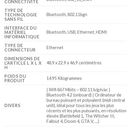
CONNECTIVITÉ
TYPE DE
‎Bluetooth, 802.11bgn
TECHNOLOGIE
SANS FIL
INTERFACE DU
‎Bluetooth, USB, Ethernet, HDMI
MATÉRIEL
INFORMATIQUE
TYPE DE
‎Ethernet
CONNECTEUR
DIMENSIONS DE
‎48.9 x 22.9 x 46.9 centimètres
L’ARTICLE L X L X
H
POIDS DU
‎14.95 Kilogrammes
PRODUIT
‎| Wifi 867 Mbits – 802.11 b/g/n/ac |
Bluetooth 4.2 (onboard) | Ordinateur de
bureau puissant et polyvalent (midi central
DIVERS
unit), idéal pour tous les jeux les plus
récents et les plus puissants, en résolution
élevée (Battlefield 1, The Witcher III,
Fallout 4, Doom 4, GTA V, …)