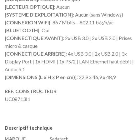
[LECTEUR OPTIQUE]
: Aucun
[SYSTEME D’EXPLOITATION]
: Aucun (sans Windows)
[CONNEXION WIFI]
: 867 Mbits – 802.11 b/g/n/ac
[BLUETOOTH]
: Oui
[CONNECTIQUE AVANT]
: 2x USB 3.0 | 2x USB 2.0 | Prises
micro & casque
[CONNECTIQUE ARRIERE]
: 4x USB 3.0 | 2x USB 2.0 | 3x
Display Port | 1x HDMI | 1x PS/2 | LAN Ethernet haut débit |
Audio 5.1
[DIMENSIONS (L x H x P en cm)]
: 22,9 x 46,9 x 48,9
RÉF. CONSTRUCTEUR
UC08713I1
Descriptif technique
MARQUE
‎Sedatech