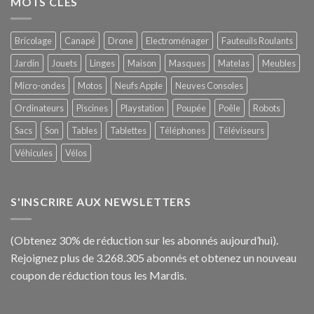
MOTS CLÉS
Bricolage
Canapé
Drone
Electroménager
Fauteuils Roulants
Jardin
Jouets
Linges
Maison
Masques
Matelas
Meubles
Micro-ondes
Motos
Neufs Apple
Neuves Consoles
Ordinateurs
Piscines
Playstation
Poupée
Poêle
Robots
Sacs
Son
Tables
Tablettes
Téléphones
Téléviseurs
Véhicules
Vélos
S'INSCRIRE AUX NEWSLETTERS
(Obtenez 30% de réduction sur les abonnés aujourd’hui).
Rejoignez plus de 3.268.305 abonnés et obtenez un nouveau
coupon de réduction tous les Mardis.