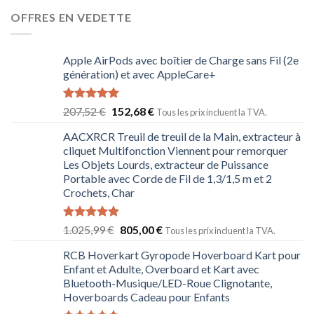
OFFRES EN VEDETTE
Apple AirPods avec boîtier de Charge sans Fil (2e
génération) et avec AppleCare+
Note
5.00
207,52
€
152,68
€
Tous les prix incluent la TVA.
sur 5
AACXRCR Treuil de treuil de la Main, extracteur à
cliquet Multifonction Viennent pour remorquer
Les Objets Lourds, extracteur de Puissance
Portable avec Corde de Fil de 1,3/1,5 m et 2
Crochets, Char
Note
5.00
1.025,99
€
805,00
€
Tous les prix incluent la TVA.
sur 5
RCB Hoverkart Gyropode Hoverboard Kart pour
Enfant et Adulte, Overboard et Kart avec
Bluetooth-Musique/LED-Roue Clignotante,
Hoverboards Cadeau pour Enfants