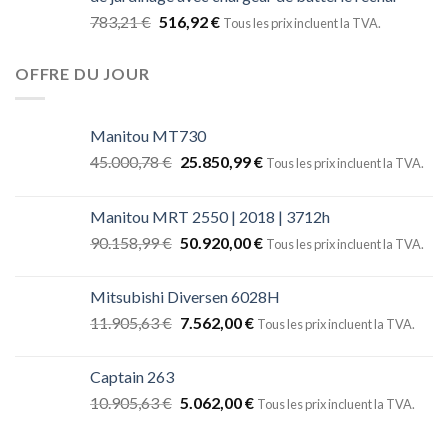
783,21
€
516,92
€
Tous les prix incluent la TVA.
OFFRE DU JOUR
Manitou MT730
45.000,78
€
25.850,99
€
Tous les prix incluent la TVA.
Manitou MRT 2550 | 2018 | 3712h
90.158,99
€
50.920,00
€
Tous les prix incluent la TVA.
Mitsubishi Diversen 6028H
11.905,63
€
7.562,00
€
Tous les prix incluent la TVA.
Captain 263
10.905,63
€
5.062,00
€
Tous les prix incluent la TVA.