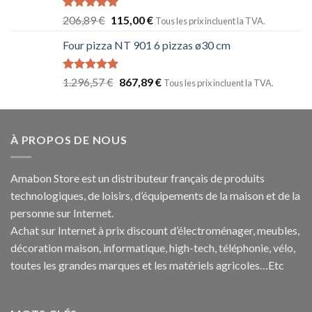
Note
5.00
206,89
€
115,00
€
Tous les prix incluent la TVA.
sur 5
Four pizza NT 901 6 pizzas ø30 cm
Note
5.00
1.296,57
€
867,89
€
Tous les prix incluent la TVA.
sur 5
À PROPOS DE NOUS
Amabon
Store est un distributeur français de produits
technologiques, de loisirs, d’équipements de la maison et de la
personne sur Internet.
Achat sur Internet à prix discount d’électroménager, meubles,
décoration maison, informatique, h
igh-tech
, téléphonie, vélo,
toutes les grandes marques et les matériels agricoles…E
tc