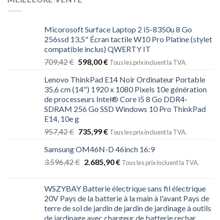
Micorosoft Surface Laptop 2 i5-8350u 8 Go
256ssd 13,5" Écran tactile W10 Pro Platine (stylet
compatible inclus) QWERTY IT
709,42
€
598,00
€
Tous les prix incluent la TVA.
Lenovo ThinkPad E14 Noir Ordinateur Portable
35,6 cm (14") 1920 x 1080 Pixels 10e génération
de processeurs Intel® Core i5 8 Go DDR4-
SDRAM 256 Go SSD Windows 10 Pro ThinkPad
E14, 10e g
957,42
€
735,99
€
Tous les prix incluent la TVA.
Samsung OM46N-D 46inch 16:9
3.596,42
€
2.685,90
€
Tous les prix incluent la TVA.
WSZYBAY Batterie électrique sans fil électrique
20V Pays de la batterie à la main à l'avant Pays de
terre de sol de jardin de jardin de jardinage à outils
de jardinage avec chargeur de batterie rechar