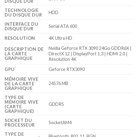
DISQUE DUR
TECHNOLOGIE
‎HDD
DU DISQUE DUR
INTERFACE DU
‎Serial ATA 600
DISQUE DUR
RESOLUTION
‎4K Ultra HD
‎Nvidia Geforce RTX 3090 24Go GDDR6X |
DESCRIPTION DE
LA CARTE
DirectX 12 | DisplayPort 1.3 | HDMI 2.0 |
GRAPHIQUE
Résolution 4K
GPU
‎Geforce RTX3090
MÉMOIRE VIVE
‎24576 MB
DE LA CARTE
GRAPHIQUE
TYPE DE
MÉMOIRE VIVE
‎GDDR5
(CARTE
GRAPHIQUE)
SOCKET DU
‎SocketAM4
PROCESSEUR
TYPE DE
‎Bluetooth, 802_11_BGN