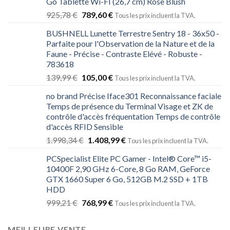
Go Tablette Wi-FI (26,7 cm) Rose Blush
925,78
€
789,60
€
Tous les prix incluent la TVA.
BUSHNELL Lunette Terrestre Sentry 18 - 36x50 -
Parfaite pour l'Observation de la Nature et de la
Faune - Précise - Contraste Elévé - Robuste -
783618
139,99
€
105,00
€
Tous les prix incluent la TVA.
no brand Précise Iface301 Reconnaissance faciale
Temps de présence du Terminal Visage et ZK de
contrôle d'accès fréquentation Temps de contrôle
d'accès RFID Sensible
1.998,34
€
1.408,99
€
Tous les prix incluent la TVA.
PCSpecialist Elite PC Gamer - Intel® Core™ i5-
10400F 2,90 GHz 6-Core, 8 Go RAM, GeForce
GTX 1660 Super 6 Go, 512GB M.2 SSD + 1TB
HDD
999,21
€
768,99
€
Tous les prix incluent la TVA.
MEILLEURE VENTE