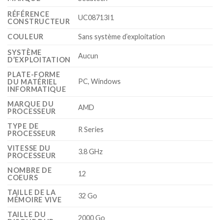
RÉFÉRENCE
‎UC08713I1
CONSTRUCTEUR
COULEUR
‎Sans système d’exploitation
SYSTÈME
‎Aucun
D’EXPLOITATION
PLATE-FORME
‎PC, Windows
DU MATÉRIEL
INFORMATIQUE
MARQUE DU
‎AMD
PROCESSEUR
TYPE DE
‎R Series
PROCESSEUR
VITESSE DU
‎3.8 GHz
PROCESSEUR
NOMBRE DE
‎12
COEURS
TAILLE DE LA
‎32 Go
MÉMOIRE VIVE
TAILLE DU
‎2000 Go