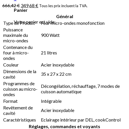
666,42
€
349,68
€
Tous les prix incluent la TVA.
Panier
Général
Votre panier est vide.
Type de Produit
Four micro-ondes monofonction
Puissance
maximale du
900 Watt
micro-ondes
Contenance du
four à micro-
21 litres
ondes
Couleur
Acier inoxydable
Dimensions de la
35 x 27 x 22 cm
cavité
Programmes de
Décongélation, réchauffage, 7 modes de
cuisson au micro-
cuisson automatique
ondes
Format
Intégrable
Revêtement de
Acier inoxydable
cavité
Caractéristiques
Eclairage intérieur par DEL, cookControl
Réglages, commandes et voyants