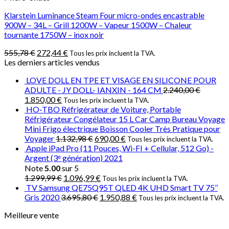
Klarstein Luminance Steam Four micro-ondes encastrable
900W – 34L – Grill 1200W – Vapeur 1500W – Chaleur
tournante 1750W – inox noir
555,78
€
272,44
€
Tous les prix incluent la TVA.
Les derniers articles vendus
LOVE DOLL EN TPE ET VISAGE EN SILICONE POUR
ADULTE - JY DOLL- IANXIN - 164 CM
2.240,00
€
1.850,00
€
Tous les prix incluent la TVA.
HO-TBO Réfrigérateur de Voiture, Portable
Réfrigérateur Congélateur 15 L Car Camp Bureau Voyage
Mini Frigo électrique Boisson Cooler Très Pratique pour
Voyager
1.132,98
€
690,00
€
Tous les prix incluent la TVA.
Apple iPad Pro (11 Pouces, Wi-FI + Cellular, 512 Go) -
Argent (3ᵉ génération) 2021
Note
5.00
sur 5
1.299,99
€
1.096,99
€
Tous les prix incluent la TVA.
TV Samsung QE75Q95T QLED 4K UHD Smart TV 75’’
Gris 2020
3.695,80
€
1.950,88
€
Tous les prix incluent la TVA.
Meilleure vente