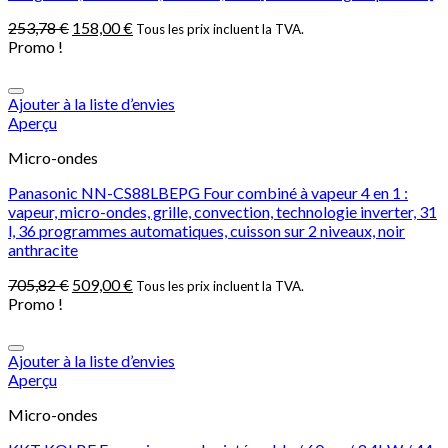
253,78
€
158,00
€
Tous les prix incluent la TVA.
Promo !
Ajouter à la liste d’envies
Aperçu
Micro-ondes
Panasonic NN-CS88LBEPG Four combiné à vapeur 4 en 1 :
vapeur, micro-ondes, grille, convection, technologie inverter, 31
l, 36 programmes automatiques, cuisson sur 2 niveaux, noir
anthracite
705,82
€
509,00
€
Tous les prix incluent la TVA.
Promo !
Ajouter à la liste d’envies
Aperçu
Micro-ondes