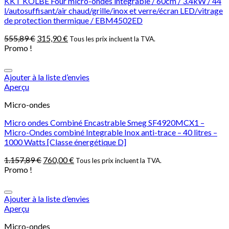
KKT KOLBE Four micro-ondes intégrable / 60cm / 3.4kW / 44
l/autosuffisant/air chaud/grille/inox et verre/écran LED/vitrage
de protection thermique / EBM4502ED
555,89
€
315,90
€
Tous les prix incluent la TVA.
Promo !
Ajouter à la liste d’envies
Aperçu
Micro-ondes
Micro ondes Combiné Encastrable Smeg SF4920MCX1 –
Micro-Ondes combiné Integrable Inox anti-trace – 40 litres –
1000 Watts [Classe énergétique D]
1.157,89
€
760,00
€
Tous les prix incluent la TVA.
Promo !
Ajouter à la liste d’envies
Aperçu
Micro-ondes