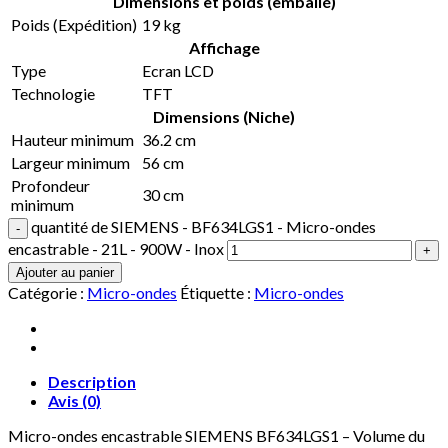
Dimensions et poids (emballé)
Poids (Expédition)
19 kg
Affichage
Type
Ecran LCD
Technologie
TFT
Dimensions (Niche)
Hauteur minimum
36.2 cm
Largeur minimum
56 cm
Profondeur
30 cm
minimum
quantité de SIEMENS - BF634LGS1 - Micro-ondes
encastrable - 21L - 900W - Inox
Ajouter au panier
Catégorie :
Micro-ondes
Étiquette :
Micro-ondes
Description
Avis (0)
Micro-ondes encastrable SIEMENS BF634LGS1 – Volume du