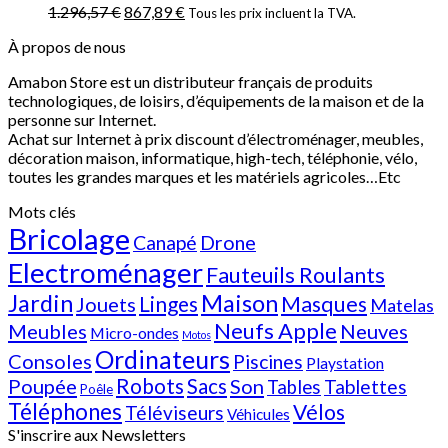
1.296,57
€
867,89
€
Tous les prix incluent la TVA.
À propos de nous
Amabon
Store est un distributeur français de produits
technologiques, de loisirs, d’équipements de la maison et de la
personne sur Internet.
Achat sur Internet à prix discount d’électroménager, meubles,
décoration maison, informatique, h
igh-tech
, téléphonie, vélo,
toutes les grandes marques et les matériels agricoles…E
tc
Mots clés
Bricolage
Canapé
Drone
Electroménager
Fauteuils Roulants
Jardin
Maison
Linges
Masques
Jouets
Matelas
Neufs Apple
Meubles
Neuves
Micro-ondes
Motos
Ordinateurs
Consoles
Piscines
Playstation
Poupée
Robots
Sacs
Son
Tablettes
Tables
Poêle
Téléphones
Vélos
Téléviseurs
Véhicules
S'inscrire aux Newsletters