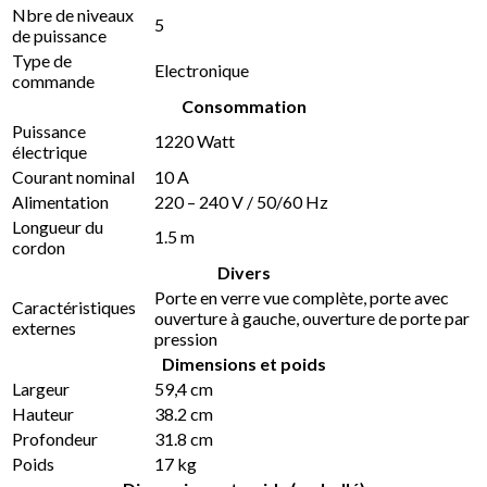
Nbre de niveaux
5
de puissance
Type de
Electronique
commande
Consommation
Puissance
1220 Watt
électrique
Courant nominal
10 A
Alimentation
220 – 240 V / 50/60 Hz
Longueur du
1.5 m
cordon
Divers
Porte en verre vue complète, porte avec
Caractéristiques
ouverture à gauche, ouverture de porte par
externes
pression
Dimensions et poids
Largeur
59,4 cm
Hauteur
38.2 cm
Profondeur
31.8 cm
Poids
17 kg