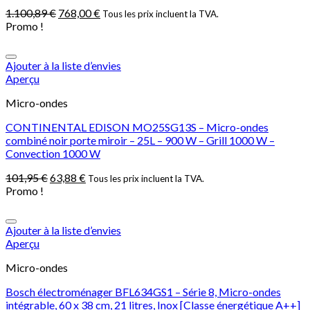
1.100,89
€
768,00
€
Tous les prix incluent la TVA.
Promo !
Ajouter à la liste d’envies
Aperçu
Micro-ondes
CONTINENTAL EDISON MO25SG13S – Micro-ondes
combiné noir porte miroir – 25L – 900 W – Grill 1000 W –
Convection 1000 W
101,95
€
63,88
€
Tous les prix incluent la TVA.
Promo !
Ajouter à la liste d’envies
Aperçu
Micro-ondes
Bosch électroménager BFL634GS1 – Série 8, Micro-ondes
intégrable, 60 x 38 cm, 21 litres, Inox [Classe énergétique A++]