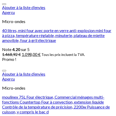
Ajouter à la liste d’envies
Aperçu
Micro-ondes
40 litres, mini four avec porte en verre anti-explosion mini four
à pizza, température réglable, minuterie, plateau de miette
amovible, four à gril électrique
Note
4.20
sur 5
1.468,92
€
1.098,00
€
Tous les prix incluent la TVA.
Promo !
Ajouter à la liste d’envies
Aperçu
Micro-ondes
moulinex 75L Four électrique, Commercial ménages multi-
fonctions Countertop Four à convection, extension liquide
Contrôle de la température de précision, 2200w Puissance de
cuisson, y compris le bac d