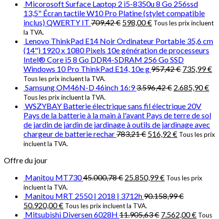
Micorosoft Surface Laptop 2 i5-8350u 8 Go 256ssd
13,5" Écran tactile W10 Pro Platine (stylet compatible
inclus) QWERTY IT
709,42
€
598,00
€
Tous les prix incluent
la TVA.
Lenovo ThinkPad E14 Noir Ordinateur Portable 35,6 cm
(14") 1920 x 1080 Pixels 10e génération de processeurs
Intel® Core i5 8 Go DDR4-SDRAM 256 Go SSD
Windows 10 Pro ThinkPad E14, 10e g
957,42
€
735,99
€
Tous les prix incluent la TVA.
Samsung OM46N-D 46inch 16:9
3.596,42
€
2.685,90
€
Tous les prix incluent la TVA.
WSZYBAY Batterie électrique sans fil électrique 20V
Pays de la batterie à la main à l'avant Pays de terre de sol
de jardin de jardin de jardinage à outils de jardinage avec
chargeur de batterie rechar
783,21
€
516,92
€
Tous les prix
incluent la TVA.
Offre du jour
Manitou MT730
45.000,78
€
25.850,99
€
Tous les prix
incluent la TVA.
Manitou MRT 2550 | 2018 | 3712h
90.158,99
€
50.920,00
€
Tous les prix incluent la TVA.
Mitsubishi Diversen 6028H
11.905,63
€
7.562,00
€
Tous