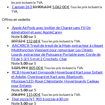
les prix incluent la TVA.
Captain 263
10.905,63
€
5.062,00
€
Tous les prix incluent la
TVA.
Offres en vedette
Apple AirPods avec boîtier de Charge sans Fil (2e
génération) et avec AppleCare+
Note
5.00
sur 5
207,52
€
152,68
€
Tous les prix incluent la TVA.
AACXRCR Treuil de treuil de la Main, extracteur à cliquet
Multifonction Viennent pour remorquer Les Objets
Lourds, extracteur de Puissance Portable avec Corde de
Fil de 1,3/1,5 m et 2 Crochets, Char
Note
5.00
sur 5
1.025,99
€
805,00
€
Tous les prix incluent la TVA.
RCB Hoverkart Gyropode Hoverboard Kart pour Enfant
et Adulte, Overboard et Kart avec Bluetooth-
Musique/LED-Roue Clignotante, Hoverboards Cadeau
pour Enfants
Note
5.00
sur 5
206,89
€
115,00
€
Tous les prix incluent la TVA.
Four pizza NT 901 6 pizzas ø30 cm
Note
5.00
sur 5