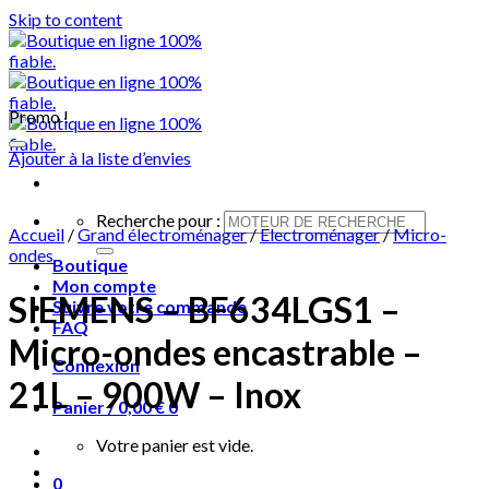
Skip to content
Promo !
Ajouter à la liste d’envies
Recherche pour :
Accueil
/
Grand électroménager
/
Electroménager
/
Micro-
ondes
Boutique
Mon compte
SIEMENS – BF634LGS1 –
Suivre votre commande
FAQ
Micro-ondes encastrable –
Connexion
21L – 900W – Inox
Panier /
0,00
€
0
Votre panier est vide.
0