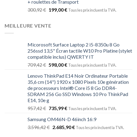
+ roulettes de Transport
300,92
€
199,00
€
Tous les prix incluent la TVA.
MEILLEURE VENTE
Micorosoft Surface Laptop 2 i5-8350u 8 Go
256ssd 13,5" Écran tactile W10 Pro Platine (stylet
compatible inclus) QWERTY IT
709,42
€
598,00
€
Tous les prix incluent la TVA.
Lenovo ThinkPad E14 Noir Ordinateur Portable
35,6 cm (14") 1920 x 1080 Pixels 10e génération
de processeurs Intel® Core i5 8 Go DDR4-
SDRAM 256 Go SSD Windows 10 Pro ThinkPad
E14, 10e g
957,42
€
735,99
€
Tous les prix incluent la TVA.
Samsung OM46N-D 46inch 16:9
3.596,42
€
2.685,90
€
Tous les prix incluent la TVA.