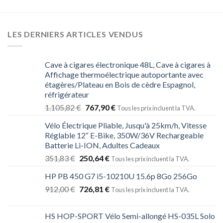
LES DERNIERS ARTICLES VENDUS
Cave à cigares électronique 48L, Cave à cigares à
Affichage thermoélectrique autoportante avec
étagères/Plateau en Bois de cèdre Espagnol,
réfrigérateur
1.105,82
€
767,90
€
Tous les prix incluent la TVA.
Vélo Électrique Pliable, Jusqu'à 25km/h, Vitesse
Réglable 12“ E-Bike, 350W/36V Rechargeable
Batterie Li-ION, Adultes Cadeaux
351,83
€
250,64
€
Tous les prix incluent la TVA.
HP PB 450 G7 i5-10210U 15.6p 8Go 256Go
912,00
€
726,81
€
Tous les prix incluent la TVA.
HS HOP-SPORT Vélo Semi-allongé HS-035L Solo