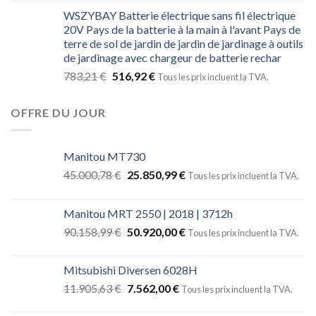
WSZYBAY Batterie électrique sans fil électrique
20V Pays de la batterie à la main à l'avant Pays de
terre de sol de jardin de jardin de jardinage à outils
de jardinage avec chargeur de batterie rechar
783,21
€
516,92
€
Tous les prix incluent la TVA.
OFFRE DU JOUR
Manitou MT730
45.000,78
€
25.850,99
€
Tous les prix incluent la TVA.
Manitou MRT 2550 | 2018 | 3712h
90.158,99
€
50.920,00
€
Tous les prix incluent la TVA.
Mitsubishi Diversen 6028H
11.905,63
€
7.562,00
€
Tous les prix incluent la TVA.