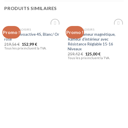
PRODUITS SIMILAIRES
SPORTS ET LOISIRS
SPORTS ET LOISIRS
Promo !
Promo !
Ajouter
Ajouter
Garmin Vívoactive 4S, Blanc/ Or
Dripex Rameur magnétique,
à la liste
à la liste
rose
Rameur d’intérieur avec
d’envies
d’envies
Résistance Réglable 15-16
219,56
€
152,99
€
Tous les prix incluent la TVA.
Niveaux
259,42
€
125,00
€
Tous les prix incluent la TVA.