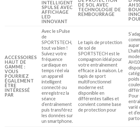
DE PROTECTION
D’H
INTELLIGENT
DE SOL AVEC
AH1
SPULSE AVEC
TECHNOLOGIE DE
BOU
AFFICHAGE
REMBOURRAGE
INN
LED
POU
INNOVANT
Avec le sPulse
S’ada
de
comme
SPORTSTECH,
Le tapis de protection
aupar
tout va bien !
de sol de
L’halt
Suivez votre
SPORTSTECH est le
mode
ACCESSOIRES
fréquence
compagnon idéal pour
HAUT DE
AH10
cardiaque en
votre entraînement
GAMME :
dispo
temps réel via
efficace à la maison. Le
VOUS
catég
POURRIEZ
un appareil
tapis de sport
poids
ÉGALEMENT
intelligent
multifonctionnel
coule
ÊTRE
connecté ou
moderne est
INTÉRESSÉ
diffé
enregistrez la
disponible en
PAR
Pour
séance
différentes tailles et
entra
d’entraînement
convient comme base
varié
puis transférez
de protection pour
et d’
les données sur
parto
un smartphone.