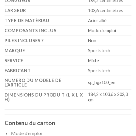
LONGUEUR
‎184,2 centimètres
LARGEUR
‎103,6 centimètres
TYPE DE MATÉRIAU
‎Acier allié
COMPOSANTS INCLUS
‎Mode d’emploi
PILES INCLUSES ?
‎Non
MARQUE
‎Sportstech
SERVICE
‎Mixte
FABRICANT
‎Sportstech
NUMÉRO DU MODÈLE DE
‎sp_hgx100_en
L’ARTICLE
‎184,2 x 103,6 x 202,3
DIMENSIONS DU PRODUIT (L X L X
H)
cm
Contenu du carton
Mode d’emploi