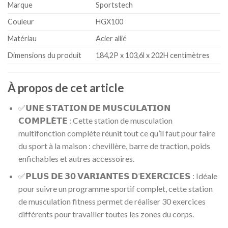
Marque
Sportstech
Couleur
HGX100
Matériau
Acier allié
Dimensions du produit
184,2P x 103,6l x 202H centimètres
À propos de cet article
✅𝗨𝗡𝗘 𝗦𝗧𝗔𝗧𝗜𝗢𝗡 𝗗𝗘 𝗠𝗨𝗦𝗖𝗨𝗟𝗔𝗧𝗜𝗢𝗡
𝗖𝗢𝗠𝗣𝗟𝗘̀𝗧𝗘 : Cette station de musculation
multifonction complète réunit tout ce qu’il faut pour faire
du sport à la maison : chevillère, barre de traction, poids
enfichables et autres accessoires.
✅𝗣𝗟𝗨𝗦 𝗗𝗘 𝟯𝟬 𝗩𝗔𝗥𝗜𝗔𝗡𝗧𝗘𝗦 𝗗’𝗘𝗫𝗘𝗥𝗖𝗜𝗖𝗘𝗦 : Idéale
pour suivre un programme sportif complet, cette station
de musculation fitness permet de réaliser 30 exercices
différents pour travailler toutes les zones du corps.