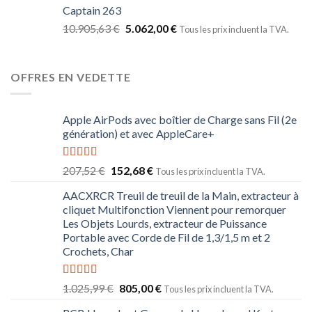
Captain 263
10.905,63
€
5.062,00
€
Tous les prix incluent la TVA.
OFFRES EN VEDETTE
Apple AirPods avec boîtier de Charge sans Fil (2e
génération) et avec AppleCare+
Note
5.00
207,52
€
152,68
€
Tous les prix incluent la TVA.
sur 5
AACXRCR Treuil de treuil de la Main, extracteur à
cliquet Multifonction Viennent pour remorquer
Les Objets Lourds, extracteur de Puissance
Portable avec Corde de Fil de 1,3/1,5 m et 2
Crochets, Char
Note
5.00
1.025,99
€
805,00
€
Tous les prix incluent la TVA.
sur 5