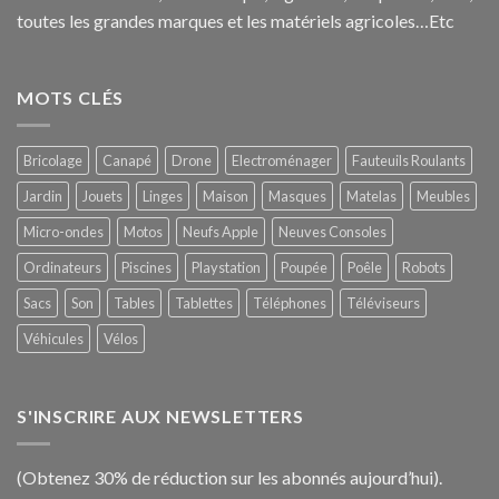
toutes les grandes marques et les matériels agricoles…E
tc
MOTS CLÉS
Bricolage
Canapé
Drone
Electroménager
Fauteuils Roulants
Jardin
Jouets
Linges
Maison
Masques
Matelas
Meubles
Micro-ondes
Motos
Neufs Apple
Neuves Consoles
Ordinateurs
Piscines
Playstation
Poupée
Poêle
Robots
Sacs
Son
Tables
Tablettes
Téléphones
Téléviseurs
Véhicules
Vélos
S'INSCRIRE AUX NEWSLETTERS
(Obtenez 30% de réduction sur les abonnés aujourd’hui).