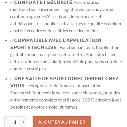
✅𝗖𝗢𝗡𝗙𝗢𝗥𝗧 𝗘𝗧 𝗦𝗘́𝗖𝗨𝗥𝗜𝗧𝗘́ : Cette station
multifonction entièrement réglable est conçue avec un
rembourrage en EVA respirant, imperméable et
antidérapant, des poulies extra-larges de qualité premium
ainsi qu’un cadre et des câbles en acier solides.
✅𝗖𝗢𝗠𝗣𝗔𝗧𝗜𝗕𝗟𝗘 𝗔𝗩𝗘𝗖 𝗟’𝗔𝗣𝗣𝗟𝗜𝗖𝗔𝗧𝗜𝗢𝗡
𝗦𝗣𝗢𝗥𝗧𝗦𝗧𝗘𝗖𝗛 𝗟𝗜𝗩𝗘 : Fonctionnant avec l’application
gratuite pour smartphones et tablettes Sportstech Live,
cette station de musculation est idéale pour vous entraîner
comme un vrai pro.
✅𝗨𝗡𝗘 𝗦𝗔𝗟𝗟𝗘 𝗗𝗘 𝗦𝗣𝗢𝗥𝗧 𝗗𝗜𝗥𝗘𝗖𝗧𝗘𝗠𝗘𝗡𝗧 𝗖𝗛𝗘𝗭
𝗩𝗢𝗨𝗦 : Les appareils de fitness et musculation
Sportstech font venir la salle de sport chez vous, pour des
entraînements complets et efficaces, 100 % adaptés à vos
besoins et à votre emploi du temps.
quantité de Sportstech HGX100/HGX200/HGX300 - Machine multis
AJOUTER AU PANIER