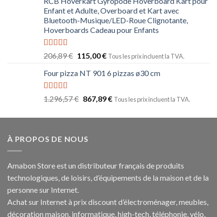
RCB Hoverkart Gyropode Hoverboard Kart pour
Enfant et Adulte, Overboard et Kart avec
Bluetooth-Musique/LED-Roue Clignotante,
Hoverboards Cadeau pour Enfants
Note
5.00
206,89
€
115,00
€
Tous les prix incluent la TVA.
sur 5
Four pizza NT 901 6 pizzas ø30 cm
Note
5.00
1.296,57
€
867,89
€
Tous les prix incluent la TVA.
sur 5
À PROPOS DE NOUS
Amabon
Store est un distributeur français de produits
technologiques, de loisirs, d’équipements de la maison et de la
personne sur Internet.
Achat sur Internet à prix discount d’électroménager, meubles,
décoration maison, informatique, h
igh-tech
, téléphonie, vélo,