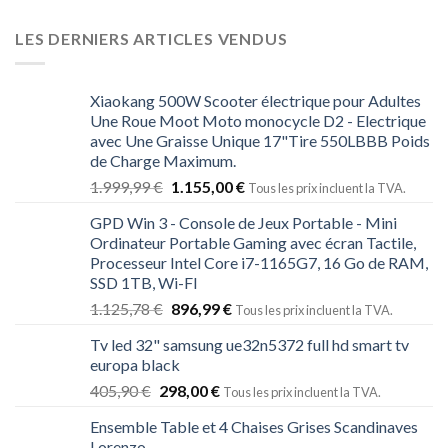
LES DERNIERS ARTICLES VENDUS
Xiaokang 500W Scooter électrique pour Adultes
Une Roue Moot Moto monocycle D2 - Electrique
avec Une Graisse Unique 17"Tire 550LBBB Poids
de Charge Maximum.
1.999,99
€
1.155,00
€
Tous les prix incluent la TVA.
GPD Win 3 - Console de Jeux Portable - Mini
Ordinateur Portable Gaming avec écran Tactile,
Processeur Intel Core i7-1165G7, 16 Go de RAM,
SSD 1TB, Wi-FI
1.125,78
€
896,99
€
Tous les prix incluent la TVA.
Tv led 32" samsung ue32n5372 full hd smart tv
europa black
405,90
€
298,00
€
Tous les prix incluent la TVA.
Ensemble Table et 4 Chaises Grises Scandinaves
Lorenzo