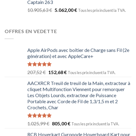
Captain 263
10.905,63
€
5.062,00
€
Tous les prix incluent la TVA.
OFFRES EN VEDETTE
Apple AirPods avec boîtier de Charge sans Fil (2e
génération) et avec AppleCare+
Note
5.00
207,52
€
152,68
€
Tous les prix incluent la TVA.
sur 5
AACXRCR Treuil de treuil de la Main, extracteur à
cliquet Multifonction Viennent pour remorquer
Les Objets Lourds, extracteur de Puissance
Portable avec Corde de Fil de 1,3/1,5 m et 2
Crochets, Char
Note
5.00
1.025,99
€
805,00
€
Tous les prix incluent la TVA.
sur 5
RCB Hoverkart Gyropode Hoverboard Kart pour