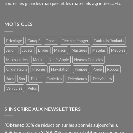
toutes les grandes marques et les matériels agricoles…E
tc
MOTS CLÉS
Bricolage
Canapé
Drone
Electroménager
Fauteuils Roulants
Jardin
Jouets
Linges
Maison
Masques
Matelas
Meubles
Micro-ondes
Motos
Neufs Apple
Neuves Consoles
Ordinateurs
Piscines
Playstation
Poupée
Poêle
Robots
Sacs
Son
Tables
Tablettes
Téléphones
Téléviseurs
Véhicules
Vélos
S'INSCRIRE AUX NEWSLETTERS
(Obtenez 30% de réduction sur les abonnés aujourd’hui).
Rejoignez plus de 3.268.305 abonnés et obtenez un nouveau