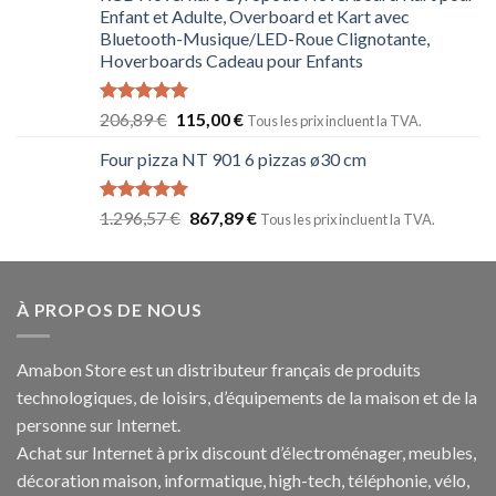
Enfant et Adulte, Overboard et Kart avec
Bluetooth-Musique/LED-Roue Clignotante,
Hoverboards Cadeau pour Enfants
Note
5.00
206,89
€
115,00
€
Tous les prix incluent la TVA.
sur 5
Four pizza NT 901 6 pizzas ø30 cm
Note
5.00
1.296,57
€
867,89
€
Tous les prix incluent la TVA.
sur 5
À PROPOS DE NOUS
Amabon
Store est un distributeur français de produits
technologiques, de loisirs, d’équipements de la maison et de la
personne sur Internet.
Achat sur Internet à prix discount d’électroménager, meubles,
décoration maison, informatique, h
igh-tech
, téléphonie, vélo,