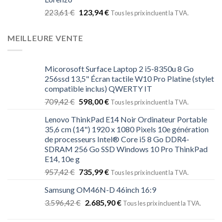
223,61
€
123,94
€
Tous les prix incluent la TVA.
MEILLEURE VENTE
Micorosoft Surface Laptop 2 i5-8350u 8 Go
256ssd 13,5" Écran tactile W10 Pro Platine (stylet
compatible inclus) QWERTY IT
709,42
€
598,00
€
Tous les prix incluent la TVA.
Lenovo ThinkPad E14 Noir Ordinateur Portable
35,6 cm (14") 1920 x 1080 Pixels 10e génération
de processeurs Intel® Core i5 8 Go DDR4-
SDRAM 256 Go SSD Windows 10 Pro ThinkPad
E14, 10e g
957,42
€
735,99
€
Tous les prix incluent la TVA.
Samsung OM46N-D 46inch 16:9
3.596,42
€
2.685,90
€
Tous les prix incluent la TVA.