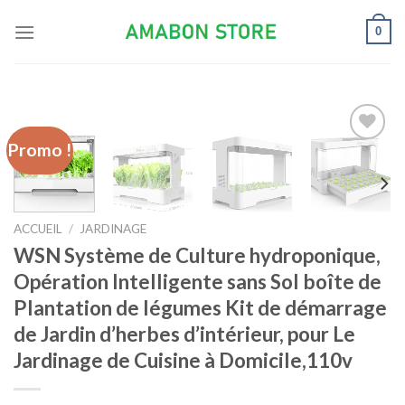
Skip
0
to
content
Promo !
Ajouter
à la liste
d’envies
ACCUEIL
/
JARDINAGE
WSN Système de Culture hydroponique,
Opération Intelligente sans Sol boîte de
Plantation de légumes Kit de démarrage
de Jardin d’herbes d’intérieur, pour Le
Jardinage de Cuisine à Domicile,110v