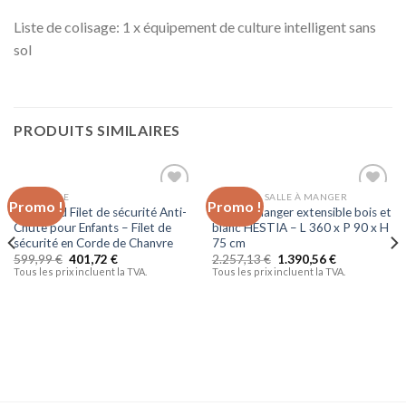
Liste de colisage: 1 x équipement de culture intelligent sans
sol
PRODUITS SIMILAIRES
JARDINAGE
CUISSON & SALLE À MANGER
Promo !
Promo !
Ajouter
Ajouter
MJ-Brand Filet de sécurité Anti-
Table à manger extensible bois et
à la liste
à la liste
Chute pour Enfants – Filet de
blanc HESTIA – L 360 x P 90 x H
d’envies
d’envies
sécurité en Corde de Chanvre
75 cm
599,99
€
401,72
€
2.257,13
€
1.390,56
€
Tous les prix incluent la TVA.
Tous les prix incluent la TVA.