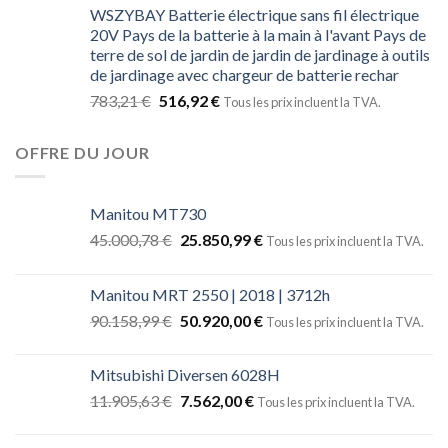
WSZYBAY Batterie électrique sans fil électrique
20V Pays de la batterie à la main à l'avant Pays de
terre de sol de jardin de jardin de jardinage à outils
de jardinage avec chargeur de batterie rechar
783,21
€
516,92
€
Tous les prix incluent la TVA.
OFFRE DU JOUR
Manitou MT730
45.000,78
€
25.850,99
€
Tous les prix incluent la TVA.
Manitou MRT 2550 | 2018 | 3712h
90.158,99
€
50.920,00
€
Tous les prix incluent la TVA.
Mitsubishi Diversen 6028H
11.905,63
€
7.562,00
€
Tous les prix incluent la TVA.