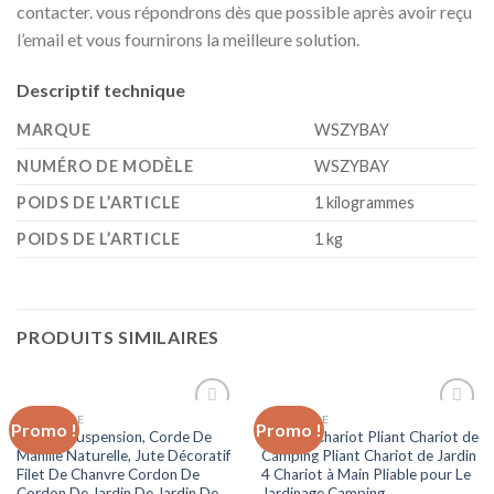
contacter. vous répondrons dès que possible après avoir reçu
l’email et vous fournirons la meilleure solution.
Descriptif technique
MARQUE
‎WSZYBAY
NUMÉRO DE MODÈLE
‎WSZYBAY
POIDS DE L’ARTICLE
‎1 kilogrammes
POIDS DE L’ARTICLE
‎1 kg
PRODUITS SIMILAIRES
JARDINAGE
JARDINAGE
Promo !
Promo !
Ajouter
Ajouter
Net De Suspension, Corde De
WBJLG Chariot Pliant Chariot de
à la liste
à la liste
Manille Naturelle, Jute Décoratif
Camping Pliant Chariot de Jardin
d’envies
d’envies
Filet De Chanvre Cordon De
4 Chariot à Main Pliable pour Le
Cordon De Jardin De Jardin De
Jardinage Camping