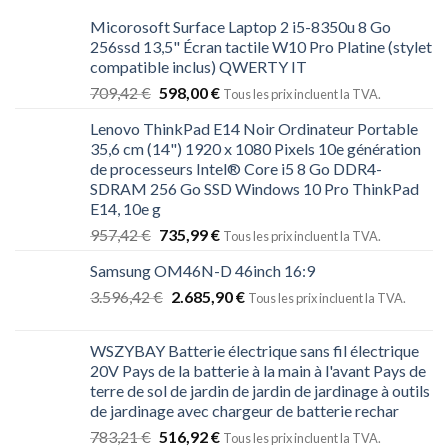
Micorosoft Surface Laptop 2 i5-8350u 8 Go
256ssd 13,5" Écran tactile W10 Pro Platine (stylet
compatible inclus) QWERTY IT
709,42
€
598,00
€
Tous les prix incluent la TVA.
Lenovo ThinkPad E14 Noir Ordinateur Portable
35,6 cm (14") 1920 x 1080 Pixels 10e génération
de processeurs Intel® Core i5 8 Go DDR4-
SDRAM 256 Go SSD Windows 10 Pro ThinkPad
E14, 10e g
957,42
€
735,99
€
Tous les prix incluent la TVA.
Samsung OM46N-D 46inch 16:9
3.596,42
€
2.685,90
€
Tous les prix incluent la TVA.
WSZYBAY Batterie électrique sans fil électrique
20V Pays de la batterie à la main à l'avant Pays de
terre de sol de jardin de jardin de jardinage à outils
de jardinage avec chargeur de batterie rechar
783,21
€
516,92
€
Tous les prix incluent la TVA.