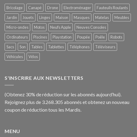
Bricolage
Canapé
Drone
Electroménager
Fauteuils Roulants
Jardin
Jouets
Linges
Maison
Masques
Matelas
Meubles
Micro-ondes
Motos
Neufs Apple
Neuves Consoles
Ordinateurs
Piscines
Playstation
Poupée
Poêle
Robots
Sacs
Son
Tables
Tablettes
Téléphones
Téléviseurs
Véhicules
Vélos
S'INSCRIRE AUX NEWSLETTERS
(Obtenez 30% de réduction sur les abonnés aujourd’hui).
Rejoignez plus de 3.268.305 abonnés et obtenez un nouveau
coupon de réduction tous les Mardis.
MENU