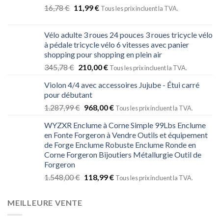
16,78
€
11,99
€
Tous les prix incluent la TVA.
Vélo adulte 3 roues 24 pouces 3 roues tricycle vélo
à pédale tricycle vélo 6 vitesses avec panier
shopping pour shopping en plein air
345,78
€
210,00
€
Tous les prix incluent la TVA.
Violon 4/4 avec accessoires Jujube - Étui carré
pour débutant
1.287,99
€
968,00
€
Tous les prix incluent la TVA.
WYZXR Enclume à Corne Simple 99Lbs Enclume
en Fonte Forgeron à Vendre Outils et équipement
de Forge Enclume Robuste Enclume Ronde en
Corne Forgeron Bijoutiers Métallurgie Outil de
Forgeron
1.548,00
€
118,99
€
Tous les prix incluent la TVA.
MEILLEURE VENTE