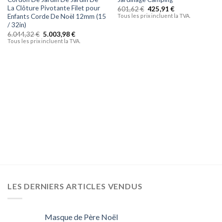
La Clôture Pivotante Filet pour
601,62
€
425,91
€
Tous les prix incluent la TVA.
Enfants Corde De Noël 12mm (15
/ 32in)
6.044,32
€
5.003,98
€
Tous les prix incluent la TVA.
LES DERNIERS ARTICLES VENDUS
Masque de Père Noël