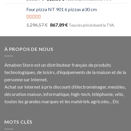
sur 5
Four pizza NT 901 6 pizzas ø30 cm
Note
5.00
1.296,57
€
867,89
€
Tous les prix incluent la TVA.
sur 5
À PROPOS DE NOUS
Amabon
Store est un distributeur français de produits
technologiques, de loisirs, d’équipements de la maison et de la
personne sur Internet.
Achat sur Internet à prix discount d’électroménager, meubles,
décoration maison, informatique, h
igh-tech
, téléphonie, vélo,
toutes les grandes marques et les matériels agricoles…E
tc
MOTS CLÉS