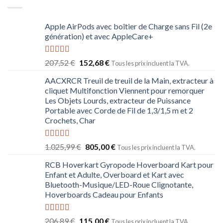
Apple AirPods avec boîtier de Charge sans Fil (2e
génération) et avec AppleCare+
Note
5.00
207,52
€
152,68
€
Tous les prix incluent la TVA.
sur 5
AACXRCR Treuil de treuil de la Main, extracteur à
cliquet Multifonction Viennent pour remorquer
Les Objets Lourds, extracteur de Puissance
Portable avec Corde de Fil de 1,3/1,5 m et 2
Crochets, Char
Note
5.00
1.025,99
€
805,00
€
Tous les prix incluent la TVA.
sur 5
RCB Hoverkart Gyropode Hoverboard Kart pour
Enfant et Adulte, Overboard et Kart avec
Bluetooth-Musique/LED-Roue Clignotante,
Hoverboards Cadeau pour Enfants
Note
5.00
206,89
€
115,00
€
Tous les prix incluent la TVA.