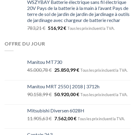
WSZYBAY Batterie électrique sans fil électrique
20V Pays de la batterie à la main à l'avant Pays de
terre de sol de jardin de jardin de jardinage à outils
de jardinage avec chargeur de batterie rechar
783,21
€
516,92
€
Tous les prix incluent la TVA.
OFFRE DU JOUR
Manitou MT730
45.000,78
€
25.850,99
€
Tous les prix incluent la TVA.
Manitou MRT 2550 | 2018 | 3712h
90.158,99
€
50.920,00
€
Tous les prix incluent la TVA.
Mitsubishi Diversen 6028H
11.905,63
€
7.562,00
€
Tous les prix incluent la TVA.
Captain 263