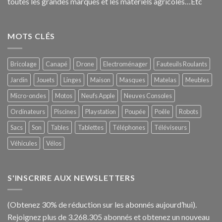
toutes les grandes marques et les matériels agricoles…E
tc
MOTS CLÉS
Bricolage
Canapé
Drone
Electroménager
Fauteuils Roulants
Jardin
Jouets
Linges
Maison
Masques
Matelas
Meubles
Micro-ondes
Motos
Neufs Apple
Neuves Consoles
Ordinateurs
Piscines
Playstation
Poupée
Poêle
Robots
Sacs
Son
Tables
Tablettes
Téléphones
Téléviseurs
Véhicules
Vélos
S'INSCRIRE AUX NEWSLETTERS
(Obtenez 30% de réduction sur les abonnés aujourd’hui).
Rejoignez plus de 3.268.305 abonnés et obtenez un nouveau