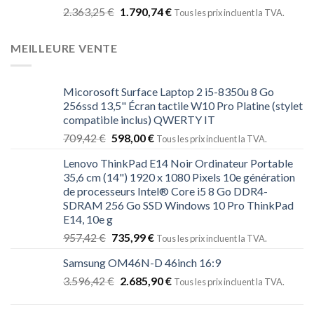
2.363,25
€
1.790,74
€
Tous les prix incluent la TVA.
MEILLEURE VENTE
Micorosoft Surface Laptop 2 i5-8350u 8 Go
256ssd 13,5" Écran tactile W10 Pro Platine (stylet
compatible inclus) QWERTY IT
709,42
€
598,00
€
Tous les prix incluent la TVA.
Lenovo ThinkPad E14 Noir Ordinateur Portable
35,6 cm (14") 1920 x 1080 Pixels 10e génération
de processeurs Intel® Core i5 8 Go DDR4-
SDRAM 256 Go SSD Windows 10 Pro ThinkPad
E14, 10e g
957,42
€
735,99
€
Tous les prix incluent la TVA.
Samsung OM46N-D 46inch 16:9
3.596,42
€
2.685,90
€
Tous les prix incluent la TVA.