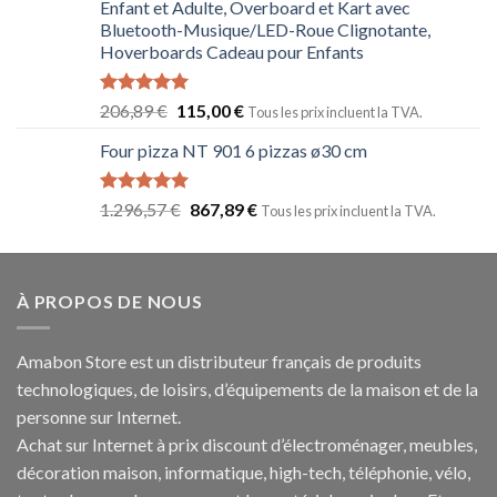
Enfant et Adulte, Overboard et Kart avec
Bluetooth-Musique/LED-Roue Clignotante,
Hoverboards Cadeau pour Enfants
Note
5.00
206,89
€
115,00
€
Tous les prix incluent la TVA.
sur 5
Four pizza NT 901 6 pizzas ø30 cm
Note
5.00
1.296,57
€
867,89
€
Tous les prix incluent la TVA.
sur 5
À PROPOS DE NOUS
Amabon
Store est un distributeur français de produits
technologiques, de loisirs, d’équipements de la maison et de la
personne sur Internet.
Achat sur Internet à prix discount d’électroménager, meubles,
décoration maison, informatique, h
igh-tech
, téléphonie, vélo,