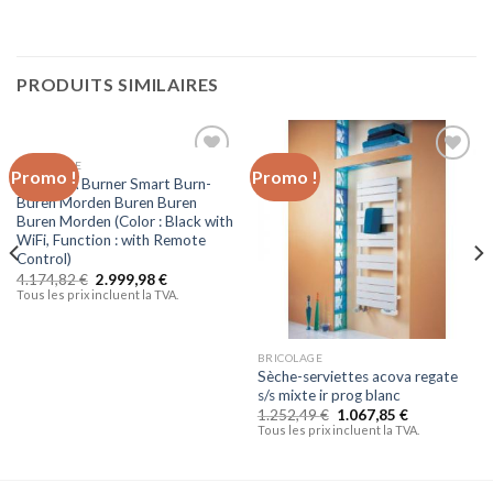
PRODUITS SIMILAIRES
BRICOLAGE
Promo !
Promo !
Ajouter
Ajouter
L1YAFYA Burner Smart Burn-
à la liste
à la liste
Buren Morden Buren Buren
d’envies
d’envies
Buren Morden (Color : Black with
WiFi, Function : with Remote
Control)
4.174,82
€
2.999,98
€
Tous les prix incluent la TVA.
BRICOLAGE
Sèche-serviettes acova regate
s/s mixte ir prog blanc
1.252,49
€
1.067,85
€
Tous les prix incluent la TVA.