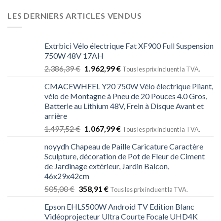
LES DERNIERS ARTICLES VENDUS
Extrbici Vélo électrique Fat XF900 Full Suspension
750W 48V 17AH
2.386,39
€
1.962,99
€
Tous les prix incluent la TVA.
CMACEWHEEL Y20 750W Vélo électrique Pliant,
vélo de Montagne à Pneu de 20 Pouces 4.0 Gros,
Batterie au Lithium 48V, Frein à Disque Avant et
arrière
1.497,52
€
1.067,99
€
Tous les prix incluent la TVA.
noyydh Chapeau de Paille Caricature Caractère
Sculpture, décoration de Pot de Fleur de Ciment
de Jardinage extérieur, Jardin Balcon,
46x29x42cm
505,00
€
358,91
€
Tous les prix incluent la TVA.
Epson EHLS500W Android TV Edition Blanc
Vidéoprojecteur Ultra Courte Focale UHD4K