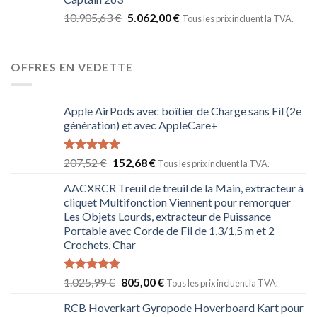
10.905,63
€
5.062,00
€
Tous les prix incluent la TVA.
OFFRES EN VEDETTE
Apple AirPods avec boîtier de Charge sans Fil (2e
génération) et avec AppleCare+
Note
5.00
207,52
€
152,68
€
Tous les prix incluent la TVA.
sur 5
AACXRCR Treuil de treuil de la Main, extracteur à
cliquet Multifonction Viennent pour remorquer
Les Objets Lourds, extracteur de Puissance
Portable avec Corde de Fil de 1,3/1,5 m et 2
Crochets, Char
Note
5.00
1.025,99
€
805,00
€
Tous les prix incluent la TVA.
sur 5
RCB Hoverkart Gyropode Hoverboard Kart pour