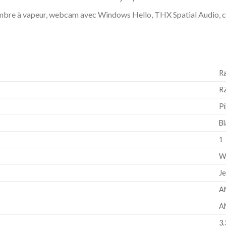
mbre à vapeur, webcam avec Windows Hello, THX Spatial Audio, cla
‎R
‎
‎P
‎B
‎1
‎
‎J
‎
‎
‎3