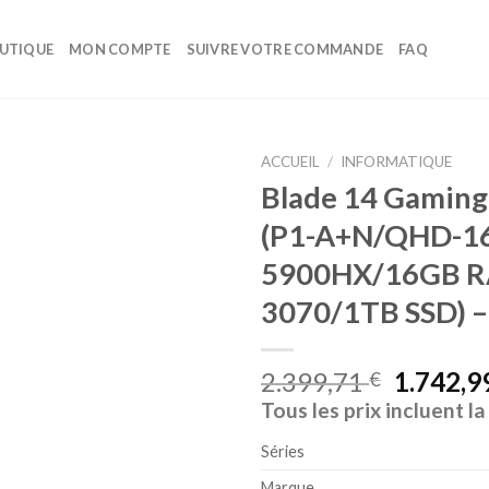
UTIQUE
MON COMPTE
SUIVRE VOTRE COMMANDE
FAQ
ACCUEIL
/
INFORMATIQUE
Blade 14 Gaming
Ajouter à la liste d’envies
(P1-A+N/QHD-1
5900HX/16GB 
3070/1TB SSD) –
2.399,71
1.742,9
€
Tous les prix incluent l
Séries
Marque