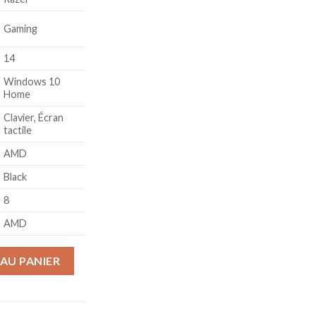
Gaming
14
Windows 10
Home
Clavier, Écran
tactile
AMD
Black
8
AMD
 Laptop (P1-A+N/QHD-165HZ/R9-5900HX/16GB RAM/RTX 3070/1TB 
AU PANIER