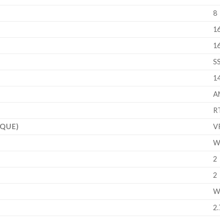
‎8
‎1
‎1
‎S
‎1
‎
‎
IQUE)
‎
‎W
‎2
‎2
‎
‎2