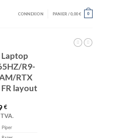
0
CONNEXION
PANIER /
0,00
€
 Laptop
65HZ/R9-
RAM/RTX
 FR layout
9
€
a TVA.
Piper
Razer