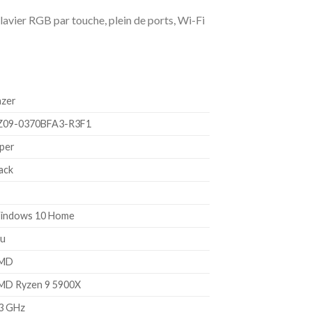
vier RGB par touche, plein de ports, Wi-Fi
azer
RZ09-0370BFA3-R3F1
iper
lack
Windows 10 Home
eu
AMD
AMD Ryzen 9 5900X
.3 GHz