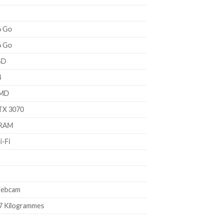
6 Go
6 Go
SD
4
AMD
RTX 3070
VRAM
i-Fi
Webcam
.7 Kilogrammes