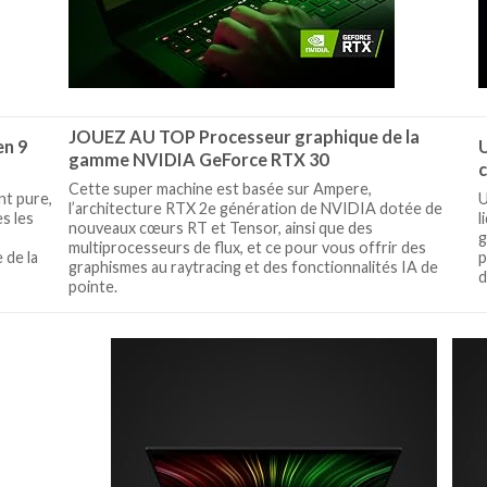
JOUEZ AU TOP Processeur graphique de la
n 9
U
gamme NVIDIA GeForce RTX 30
Cette super machine est basée sur Ampere,
nt pure,
U
l’architecture RTX 2e génération de NVIDIA dotée de
s les
l
nouveaux cœurs RT et Tensor, ainsi que des
g
multiprocesseurs de flux, et ce pour vous offrir des
 de la
p
graphismes au raytracing et des fonctionnalités IA de
d
pointe.