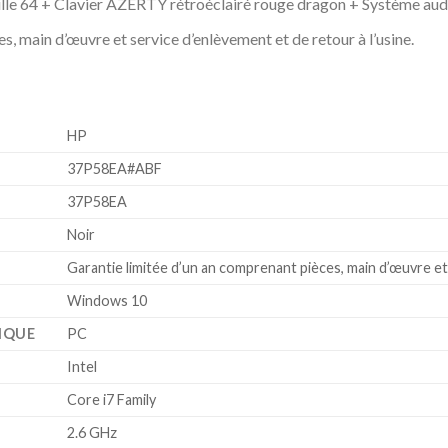
le 64 + Clavier AZERTY rétroéclairé rouge dragon + Système aud
s, main d’œuvre et service d’enlèvement et de retour à l’usine.
‎HP
‎37P58EA#ABF
‎37P58EA
‎Noir
‎Garantie limitée d’un an comprenant pièces, main d’œuvre et
‎Windows 10
IQUE
‎PC
‎Intel
‎Core i7 Family
‎2.6 GHz