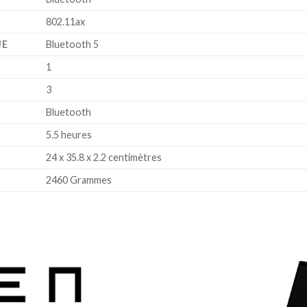
‎802.11ax
UE
‎Bluetooth 5
‎1
‎3
‎Bluetooth
‎5.5 heures
‎24 x 35.8 x 2.2 centimètres
‎2460 Grammes