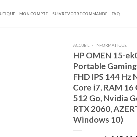
UTIQUE
MON COMPTE
SUIVRE VOTRE COMMANDE
FAQ
ACCUEIL
/
INFORMATIQUE
HP OMEN 15-ek0
Ajouter
Portable Gaming
à la liste
d’envies
FHD IPS 144 Hz N
Core i7, RAM 16 
512 Go, Nvidia 
RTX 2060, AZER
Windows 10)