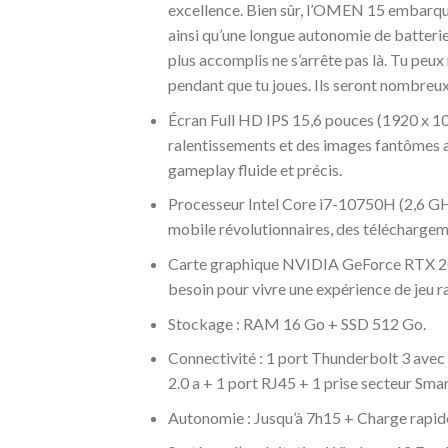
excellence. Bien sûr, l’OMEN 15 embarque
ainsi qu’une longue autonomie de batterie
plus accomplis ne s’arrête pas là. Tu pe
pendant que tu joues. Ils seront nombreux ;
Écran Full HD IPS 15,6 pouces (1920 x 108
ralentissements et des images fantômes a
gameplay fluide et précis.
Processeur Intel Core i7-10750H (2,6 GH
mobile révolutionnaires, des téléchargeme
Carte graphique NVIDIA GeForce RTX 2060 
besoin pour vivre une expérience de jeu ra
Stockage : RAM 16 Go + SSD 512 Go.
Connectivité : 1 port Thunderbolt 3 av
2.0 a + 1 port RJ45 + 1 prise secteur Sm
Autonomie : Jusqu’à 7h15 + Charge rapide