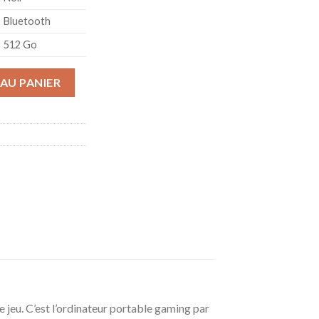
Bluetooth
512 Go
sf PC Portable Gaming 15.6" FHD IPS 144 Hz Noir (Intel Core i7,
AU PANIER
 jeu. C’est l’ordinateur portable gaming par