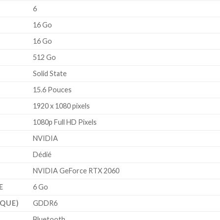
‎6
‎16 Go
‎16 Go
‎512 Go
‎Solid State
‎15.6 Pouces
‎1920 x 1080 pixels
‎1080p Full HD Pixels
‎NVIDIA
‎Dédié
‎NVIDIA GeForce RTX 2060
E
‎6 Go
IQUE)
‎GDDR6
‎Bluetooth