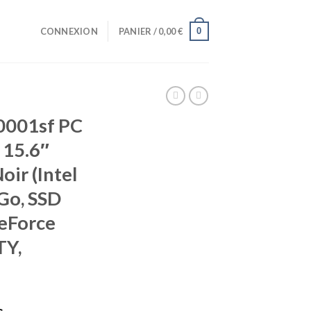
0
CONNEXION
PANIER /
0,00
€
001sf PC
 15.6″
oir (Intel
Go, SSD
GeForce
TY,