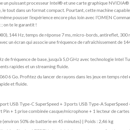
 un puissant processeur Intel® et une carte graphique NVIDIA® per
, le tout dans un format compact. Pourtant, cette machine capable
ux même pousser l’expérience encore plus loin avec l’OMEN Comman
 on te le garantit !
0), 144 Hz, temps de réponse 7 ms, micro-bords, antireflet, 300 ni
vec un écran qui associe une fréquence de rafraîchissement de 14
z de fréquence de base, jusqu’à 5,0 GHz avec technologie Intel T
nts rapides et un streaming fluide.
6 Go. Profitez du lancer de rayons dans les jeux en temps réel e
pide et fluide.
ec port USB Type-C SuperSpeed + 3 ports USB Type-A SuperSpeed 
art Pin + 1 prise combinée casque/microphone + 1 lecteur de carte
 (environ 50% de batterie en 45 minutes) | Poids : 2,46 kg