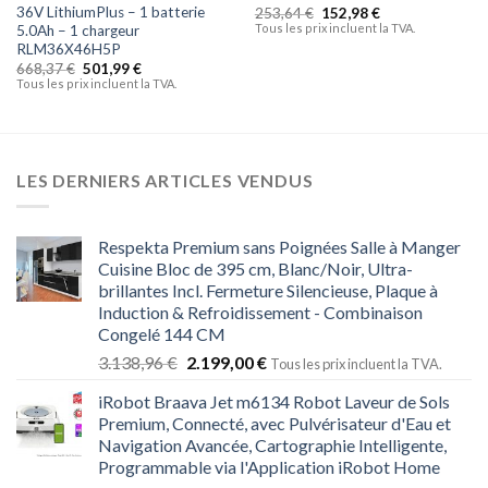
36V LithiumPlus – 1 batterie
253,64
€
152,98
€
Tous les prix incluent la TVA.
5.0Ah – 1 chargeur
RLM36X46H5P
668,37
€
501,99
€
Tous les prix incluent la TVA.
LES DERNIERS ARTICLES VENDUS
Respekta Premium sans Poignées Salle à Manger
Cuisine Bloc de 395 cm, Blanc/Noir, Ultra-
brillantes Incl. Fermeture Silencieuse, Plaque à
Induction & Refroidissement - Combinaison
Congelé 144 CM
3.138,96
€
2.199,00
€
Tous les prix incluent la TVA.
iRobot Braava Jet m6134 Robot Laveur de Sols
Premium, Connecté, avec Pulvérisateur d'Eau et
Navigation Avancée, Cartographie Intelligente,
Programmable via l'Application iRobot Home