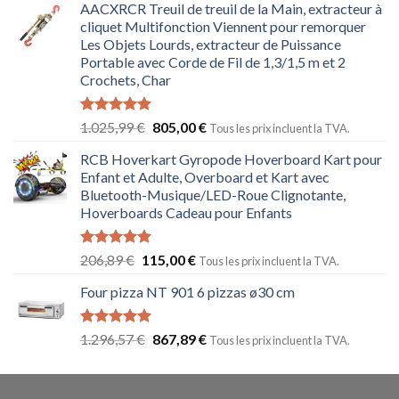
AACXRCR Treuil de treuil de la Main, extracteur à
cliquet Multifonction Viennent pour remorquer
Les Objets Lourds, extracteur de Puissance
Portable avec Corde de Fil de 1,3/1,5 m et 2
Crochets, Char
Note
5.00
1.025,99
€
805,00
€
Tous les prix incluent la TVA.
sur 5
RCB Hoverkart Gyropode Hoverboard Kart pour
Enfant et Adulte, Overboard et Kart avec
Bluetooth-Musique/LED-Roue Clignotante,
Hoverboards Cadeau pour Enfants
Note
5.00
206,89
€
115,00
€
Tous les prix incluent la TVA.
sur 5
Four pizza NT 901 6 pizzas ø30 cm
Note
5.00
1.296,57
€
867,89
€
Tous les prix incluent la TVA.
sur 5