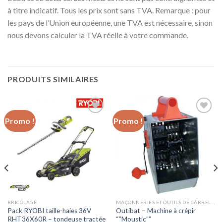
à titre indicatif. Tous les prix sont sans TVA. Remarque : pour
les pays de l’Union européenne, une TVA est nécessaire, sinon
nous devons calculer la TVA réelle à votre commande.
PRODUITS SIMILAIRES
Promo !
Promo !
Ajouter
Ajouter
à la liste
à la liste
d’envies
d’envies
BRICOLAGE
MAÇONNERIES ET OUTILS DE CARRELEURS
Pack RYOBI taille-haies 36V
Outibat – Machine à crépir
RHT36X60R – tondeuse tractée
“”Moustic””