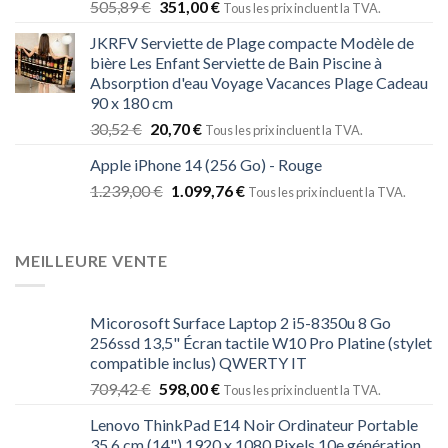
505,89
€
351,00
€
Tous les prix incluent la TVA.
JKRFV Serviette de Plage compacte Modèle de
bière Les Enfant Serviette de Bain Piscine à
Absorption d'eau Voyage Vacances Plage Cadeau
90 x 180 cm
30,52
€
20,70
€
Tous les prix incluent la TVA.
Apple iPhone 14 (256 Go) - Rouge
1.239,00
€
1.099,76
€
Tous les prix incluent la TVA.
MEILLEURE VENTE
Micorosoft Surface Laptop 2 i5-8350u 8 Go
256ssd 13,5" Écran tactile W10 Pro Platine (stylet
compatible inclus) QWERTY IT
709,42
€
598,00
€
Tous les prix incluent la TVA.
Lenovo ThinkPad E14 Noir Ordinateur Portable
35,6 cm (14") 1920 x 1080 Pixels 10e génération