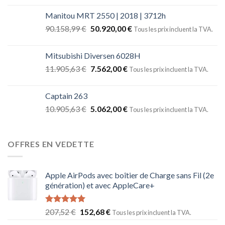
Manitou MRT 2550 | 2018 | 3712h
90.158,99
€
50.920,00
€
Tous les prix incluent la TVA.
Mitsubishi Diversen 6028H
11.905,63
€
7.562,00
€
Tous les prix incluent la TVA.
Captain 263
10.905,63
€
5.062,00
€
Tous les prix incluent la TVA.
OFFRES EN VEDETTE
Apple AirPods avec boîtier de Charge sans Fil (2e
génération) et avec AppleCare+
Note
5.00
207,52
€
152,68
€
Tous les prix incluent la TVA.
sur 5