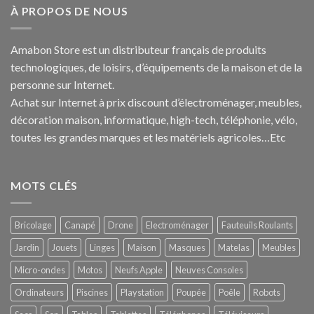
À PROPOS DE NOUS
Amabon
Store est un distributeur français de produits
technologiques, de loisirs, d’équipements de la maison et de la
personne sur Internet.
Achat sur Internet à prix discount d’électroménager, meubles,
décoration maison, informatique, h
igh-tech
, téléphonie, vélo,
toutes les grandes marques et les matériels agricoles…E
tc
MOTS CLÉS
Bricolage
Canapé
Drone
Electroménager
Fauteuils Roulants
Jardin
Jouets
Linges
Maison
Masques
Matelas
Meubles
Micro-ondes
Motos
Neufs Apple
Neuves Consoles
Ordinateurs
Piscines
Playstation
Poupée
Poêle
Robots