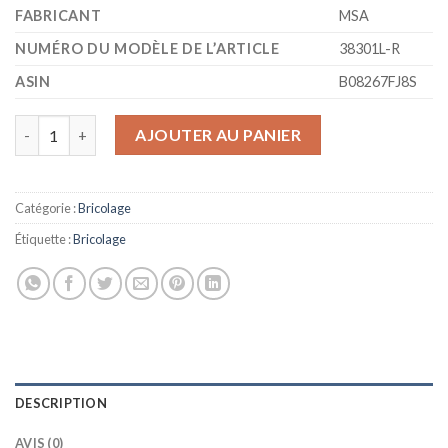
FABRICANT
‎MSA
NUMÉRO DU MODÈLE DE L’ARTICLE
‎38301L-R
ASIN
‎B08267FJ8S
quantité de Casque de pompier F1XF rouge
AJOUTER AU PANIER
Catégorie :
Bricolage
Étiquette :
Bricolage
DESCRIPTION
AVIS (0)