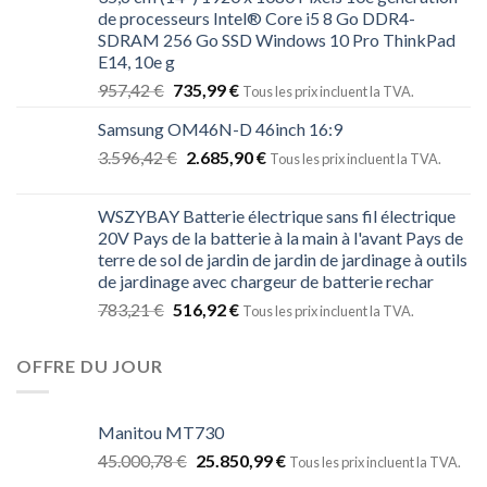
de processeurs Intel® Core i5 8 Go DDR4-
SDRAM 256 Go SSD Windows 10 Pro ThinkPad
E14, 10e g
957,42
€
735,99
€
Tous les prix incluent la TVA.
Samsung OM46N-D 46inch 16:9
3.596,42
€
2.685,90
€
Tous les prix incluent la TVA.
WSZYBAY Batterie électrique sans fil électrique
20V Pays de la batterie à la main à l'avant Pays de
terre de sol de jardin de jardin de jardinage à outils
de jardinage avec chargeur de batterie rechar
783,21
€
516,92
€
Tous les prix incluent la TVA.
OFFRE DU JOUR
Manitou MT730
45.000,78
€
25.850,99
€
Tous les prix incluent la TVA.