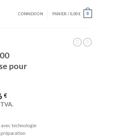
0
CONNEXION
PANIER /
0,00
€
000
se pour
6
€
a TVA.
e avec technologie
 préparation