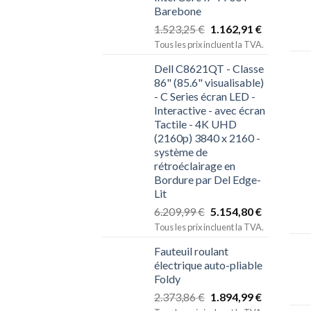
Barebone
1.523,25
€
1.162,91
€
Tous les prix incluent la TVA.
Dell C8621QT - Classe
86" (85.6" visualisable)
- C Series écran LED -
Interactive - avec écran
Tactile - 4K UHD
(2160p) 3840 x 2160 -
système de
rétroéclairage en
Bordure par Del Edge-
Lit
6.209,99
€
5.154,80
€
Tous les prix incluent la TVA.
Fauteuil roulant
électrique auto-pliable
Foldy
2.373,86
€
1.894,99
€