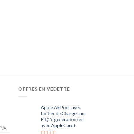
BRICOLAGE
POWER TOOL | Clé 
batterie 20V 2200 
| Fonction Quick C
atelier bricolage |
209,52
€
168,64
€
Tous les prix incluent l
OFFRES EN VEDETTE
Apple AirPods avec
boîtier de Charge sans
Fil (2e génération) et
avec AppleCare+
 TVA.