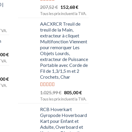
 |
Note
5.00
207,52
€
152,68
€
sur 5
Tous les prix incluent la TVA.
AACXRCR Treuil de
treuil de la Main,
 TVA.
extracteur à cliquet
n
Multifonction Viennent
pour remorquer Les
Objets Lourds,
,00
€
extracteur de Puissance
 TVA.
Portable avec Corde de
Fil de 1,3/1,5 m et 2
Crochets, Char
,00
€
 TVA.
Note
5.00
1.025,99
€
805,00
€
sur 5
Tous les prix incluent la TVA.
RCB Hoverkart
Gyropode Hoverboard
Kart pour Enfant et
Adulte, Overboard et