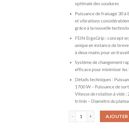
optimale des soudures
Puissance de fraisage 30 à 
et vibrations considérable
grâce à la nouvelle technol
FEIN ErgoGrip : concept e
unique en instance de brevet
à deux mains pour un travail
Système de changement rapi
efficace pour minimiser les 
Détails techniques : Puissa
1700 W – Puissance de sort
Vitesse de rotation à vide :
tr/min – Diamètre du plate
quantité de FEIN 72381861000 
AJOUTER 