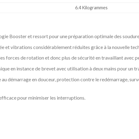
‎6.4 Kilogrammes
logie Booster et ressort pour une préparation optimale des soudur
vée et vibrations considérablement réduites grâce à la nouvelle te
s forces de rotation et donc plus de sécurité en travaillant avec p
e en instance de brevet avec utilisation à deux mains pour un tra
ce au démarrage en douceur, protection contre le redémarrage, surv
fficace pour minimiser les interruptions.