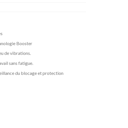
es
chnologie Booster
eu de vibrations.
vail sans fatigue.
eillance du blocage et protection