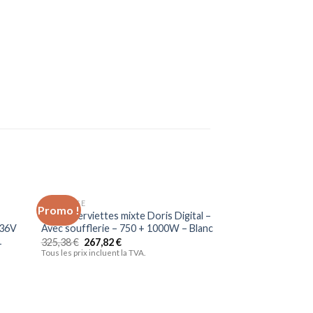
BRICOLAGE
Promo !
Promo !
uter
Ajouter
Sèche-serviettes mixte Doris Digital –
liste
à la liste
 36V
Avec soufflerie – 750 + 1000W – Blanc
vies
d’envies
1
325,38
€
267,82
€
Tous les prix incluent la TVA.