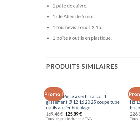
1 pâte de cuivre.
1 clé Allen de 5 mm.
1 tournevis Torx TX 15.
1 boîte à outils en plastique.
PRODUITS SIMILAIRES
BRICOLAGE
BRIC
Promo !
Prom
Ajouter
Coffret Pince à sertir raccord
Vibr
à la liste
glissement Ø 12 16 20 25 coupe tube
Hz 1
d’envies
outils atelier bricolage
bric
169,46
€
125,89
€
226,
Tous les prix incluent la TVA.
Tous l