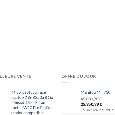
LLEURE VENTE
OFFRE DU JOUR
Micorosoft Surface
Manitou MT730
Laptop 2 i5-8350u 8 Go
45.000,78
€
256ssd 13,5" Écran
25.850,99
€
tactile W10 Pro Platine
Tous les prix incluent la
(stylet compatible