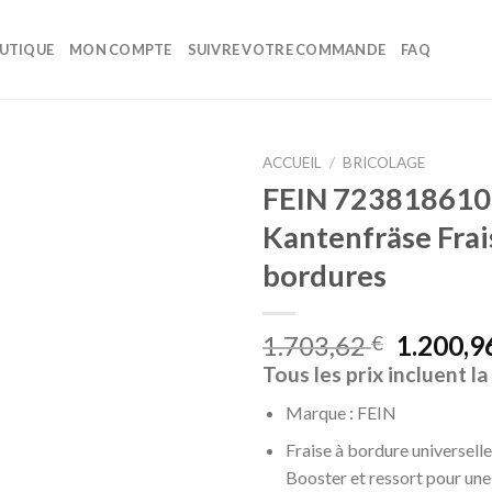
UTIQUE
MON COMPTE
SUIVRE VOTRE COMMANDE
FAQ
ACCUEIL
/
BRICOLAGE
FEIN 72381861
Ajouter
Kantenfräse Frai
à la liste
d’envies
bordures
1.703,62
1.200,9
€
Tous les prix incluent l
Marque : FEIN
Fraise à bordure universell
Booster et ressort pour une