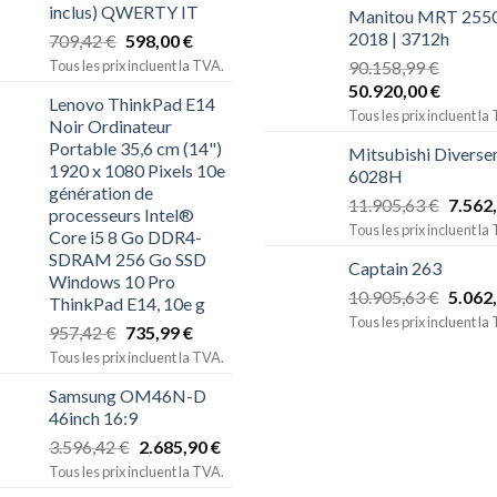
inclus) QWERTY IT
Manitou MRT 2550
2018 | 3712h
709,42
€
598,00
€
Tous les prix incluent la TVA.
90.158,99
€
50.920,00
€
Lenovo ThinkPad E14
Tous les prix incluent la
Noir Ordinateur
Portable 35,6 cm (14")
Mitsubishi Diverse
1920 x 1080 Pixels 10e
6028H
génération de
11.905,63
€
7.562
processeurs Intel®
Tous les prix incluent la
Core i5 8 Go DDR4-
SDRAM 256 Go SSD
Captain 263
Windows 10 Pro
10.905,63
€
5.062
ThinkPad E14, 10e g
Tous les prix incluent la
957,42
€
735,99
€
Tous les prix incluent la TVA.
Samsung OM46N-D
46inch 16:9
3.596,42
€
2.685,90
€
Tous les prix incluent la TVA.