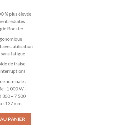
80 % plus élevée
ment réduites
ogie Booster
rgonomique
 avec utilisation
 sans fatigue
de de fraise
interruptions
nce nominale :
ie : 1 000 W –
 2 300 – 7 500
au : 137 mm
Kantenfräse Fraise pour bordures
AU PANIER