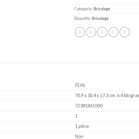
Catégorie :
Bricolage
Étiquette :
Bricolage
‎FEIN
‎70.9 x 30.4 x 17.3 cm; 6.4 kilog
‎72381861000
‎1
‎1 pièce
‎Non