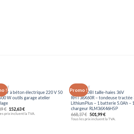
OLAGE
BRICOLAGE
o !
Promo !
Ajouter
Ajo
ateur à béton électrique 220 V 50
Pack RYOBI taille-haies 36V
à la liste
à la 
500 W outils garage atelier
RHT36X60R – tondeuse tractée
d’envies
d’en
olage
LithiumPlus – 1 batterie 5.0Ah – 
chargeur RLM36X46H5P
89
€
152,63
€
es prix incluent la TVA.
668,37
€
501,99
€
Tous les prix incluent la TVA.