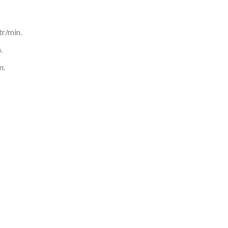
tr/min.
.
m.