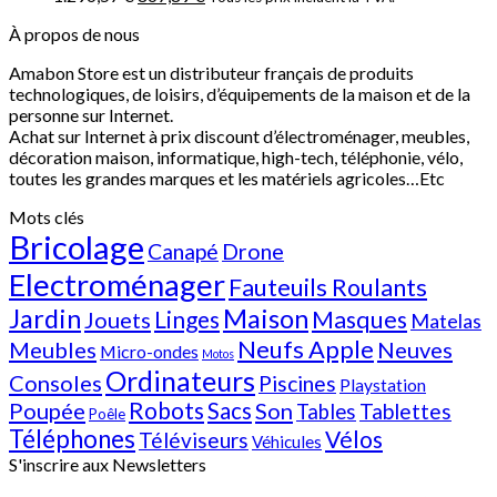
À propos de nous
Amabon
Store est un distributeur français de produits
technologiques, de loisirs, d’équipements de la maison et de la
personne sur Internet.
Achat sur Internet à prix discount d’électroménager, meubles,
décoration maison, informatique, h
igh-tech
, téléphonie, vélo,
toutes les grandes marques et les matériels agricoles…E
tc
Mots clés
Bricolage
Canapé
Drone
Electroménager
Fauteuils Roulants
Jardin
Maison
Linges
Masques
Jouets
Matelas
Neufs Apple
Meubles
Neuves
Micro-ondes
Motos
Ordinateurs
Consoles
Piscines
Playstation
Poupée
Robots
Sacs
Son
Tablettes
Tables
Poêle
Téléphones
Vélos
Téléviseurs
Véhicules
S'inscrire aux Newsletters