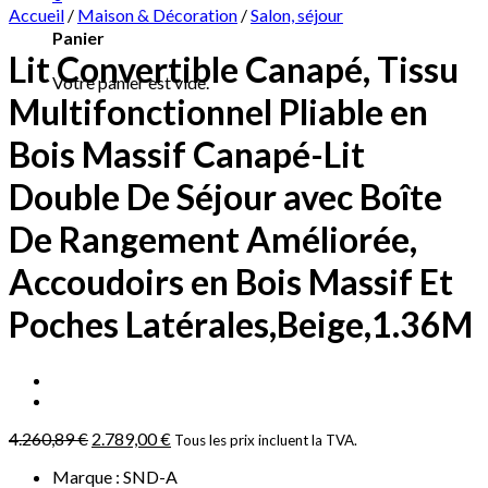
Accueil
/
Maison & Décoration
/
Salon, séjour
Panier
Lit Convertible Canapé, Tissu
Votre panier est vide.
Multifonctionnel Pliable en
Bois Massif Canapé-Lit
Double De Séjour avec Boîte
De Rangement Améliorée,
Accoudoirs en Bois Massif Et
Poches Latérales,Beige,1.36M
4.260,89
€
2.789,00
€
Tous les prix incluent la TVA.
Marque : SND-A