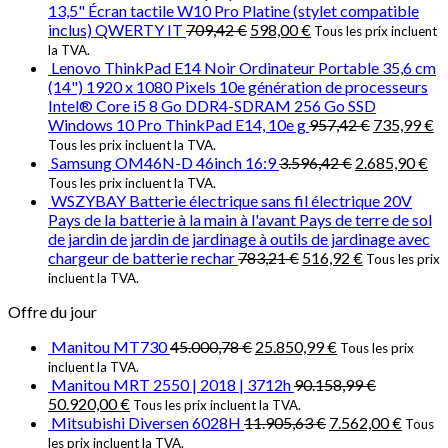
13,5" Écran tactile W10 Pro Platine (stylet compatible
inclus) QWERTY IT
709,42
€
598,00
€
Tous les prix incluent
la TVA.
Lenovo ThinkPad E14 Noir Ordinateur Portable 35,6 cm
(14") 1920 x 1080 Pixels 10e génération de processeurs
Intel® Core i5 8 Go DDR4-SDRAM 256 Go SSD
Windows 10 Pro ThinkPad E14, 10e g
957,42
€
735,99
€
Tous les prix incluent la TVA.
Samsung OM46N-D 46inch 16:9
3.596,42
€
2.685,90
€
Tous les prix incluent la TVA.
WSZYBAY Batterie électrique sans fil électrique 20V
Pays de la batterie à la main à l'avant Pays de terre de sol
de jardin de jardin de jardinage à outils de jardinage avec
chargeur de batterie rechar
783,21
€
516,92
€
Tous les prix
incluent la TVA.
Offre du jour
Manitou MT730
45.000,78
€
25.850,99
€
Tous les prix
incluent la TVA.
Manitou MRT 2550 | 2018 | 3712h
90.158,99
€
50.920,00
€
Tous les prix incluent la TVA.
Mitsubishi Diversen 6028H
11.905,63
€
7.562,00
€
Tous
les prix incluent la TVA.