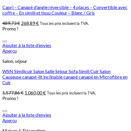
Capri – Canapé d’angle réversible – 4 places – Convertible avec
coffre – En simili et tissu Couleur – Blanc / Gris
489,73
€
268,89
€
Tous les prix incluent la TVA.
Promo !
Ajouter à la liste d’envies
Aperçu
Salon, séjour
WSN Similicuir Salon Salle Séjour Sofa,Simili Cuir Salon
Causeuse canapé-lit inclinable canapé canapé en Microfibre en
Cuir
1.577,86
€
1.060,00
€
Tous les prix incluent la TVA.
Promo !
Ajouter à la liste d’envies
Aperçu
Maison & Décoration