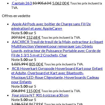
Captain 263
10.905,63
€
5.062,00
€
Tous les prix incluent la
TVA.
Offres en vedette
Apple AirPods avec boîtier de Charge sans Fil (2e
génération) et avec AppleCare+
Note
5.00
sur 5
207,52
€
152,68
€
Tous les prix incluent la TVA.
AACXRCR Treuil de treuil de la Main, extracteur à cliquet
Multifonction Viennent pour remorquer Les Objets
Lourds, extracteur de Puissance Portable avec Corde de
Fil de 1,3/1,5 m et 2 Crochets, Char
Note
5.00
sur 5
1.025,99
€
805,00
€
Tous les prix incluent la TVA.
RCB Hoverkart Gyropode Hoverboard Kart pour Enfant
et Adulte, Overboard et Kart avec Bluetooth-
Musique/LED-Roue Clignotante, Hoverboards Cadeau
pour Enfants
Note
5.00
sur 5
206,89
€
115,00
€
Tous les prix incluent la TVA.
Four pizza NT 901 6 pizzas ø30 cm
Note
5.00
sur 5
1.296,57
€
867,89
€
Tous les prix incluent la TVA.