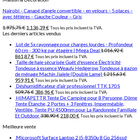
Nairobi – Canapé d’angle convertible – en velours – 5 places –
avec têtières – Gauche Couleur – Gris
1.975,75
€
1.136,39
€
Tous les prix incluent la TVA.
Les derniers articles vendus
Lot de 5x rayonnage pour charges lourdes - Profondeur
60 cm - 300 kg par étagère | Mega Deal
1.016,92
€
861,87
€
Tous les prix incluent la TVA.
Taille de haie sécurisée Guêt d'essence Électricité
Tondeuse à essence Weauly Hedgerow Tondeuse à gazon
de ménage Machin Jialele (‎Double Lame)
1.215,63
€
959,91
€
Tous les prix incluent la TVA.
Déshumidificateur d'air professionnel TTK 170 S
509,76
€
386,96
€
Tous les prix incluent la TVA.
HIMAPETTR Tente De Camping pour 8 Personne, Dôme
Tente Étanche, 2 Portes + 3 Fenêtres, Imperméable,
Ventilée, Tente PU 4500mm pour La Randonnée Familiale
Et Outdoor
338,90
€
218,00
€
Tous les prix incluent la TVA.
Meilleure vente
Micorosoft Surface Laptop 2 i5-8350u 8 Go 256ssd