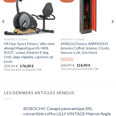
à la liste
à la liste
d’envies
d’envies
SPORTS ET LOISIRS
SPORTS ET LOISIRS
HS Hop-Sport Fitness, Vélo sémi-
ARREGUI Domus ARM050335
allongé Magnétique HS-040L
Armoire Coffret Interne, 5 fusils,
ROOT, volant d’inertie 9,5kg,
Serrure à clé, Gris foncé
Ordi, siège réglable, captures de
pouls
200,99
€
126,00
€
Note
5.00
259,94
€
176,00
€
Tous les prix incluent la TVA.
sur 5
Tous les prix incluent la TVA.
LES DERNIERS ARTICLES VENDUS
BOBOCHIC Canapé panoramique XXL
convertible coffre LILLY VINTAGE Marron Angle