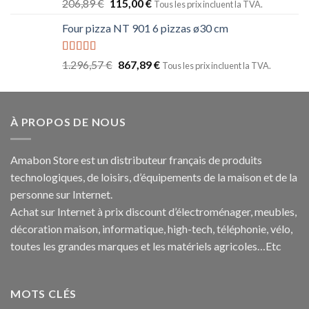
Note
5.00
206,89
€
115,00
€
Tous les prix incluent la TVA.
sur 5
Four pizza NT 901 6 pizzas ø30 cm
Note
5.00
1.296,57
€
867,89
€
Tous les prix incluent la TVA.
sur 5
À PROPOS DE NOUS
Amabon
Store est un distributeur français de produits
technologiques, de loisirs, d’équipements de la maison et de la
personne sur Internet.
Achat sur Internet à prix discount d’électroménager, meubles,
décoration maison, informatique, h
igh-tech
, téléphonie, vélo,
toutes les grandes marques et les matériels agricoles…E
tc
MOTS CLÉS