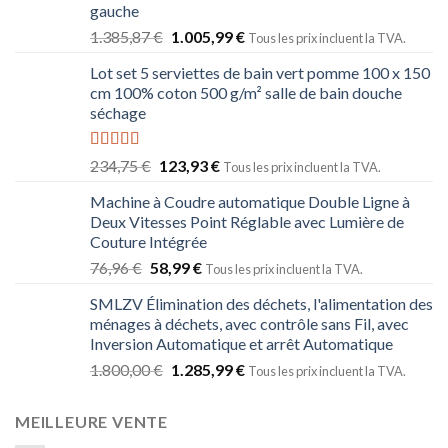
gauche
1.385,87
€
1.005,99
€
Tous les prix incluent la TVA.
Lot set 5 serviettes de bain vert pomme 100 x 150
cm 100% coton 500 g/m² salle de bain douche
séchage
Note
5.00
234,75
€
123,93
€
Tous les prix incluent la TVA.
sur 5
Machine à Coudre automatique Double Ligne à
Deux Vitesses Point Réglable avec Lumière de
Couture Intégrée
76,96
€
58,99
€
Tous les prix incluent la TVA.
SMLZV Élimination des déchets, l'alimentation des
ménages à déchets, avec contrôle sans Fil, avec
Inversion Automatique et arrêt Automatique
1.800,00
€
1.285,99
€
Tous les prix incluent la TVA.
MEILLEURE VENTE