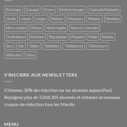
Bricolage
Canapé
Drone
Electroménager
Fauteuils Roulants
Jardin
Jouets
Linges
Maison
Masques
Matelas
Meubles
Micro-ondes
Motos
Neufs Apple
Neuves Consoles
Ordinateurs
Piscines
Playstation
Poupée
Poêle
Robots
Sacs
Son
Tables
Tablettes
Téléphones
Téléviseurs
Véhicules
Vélos
S'INSCRIRE AUX NEWSLETTERS
(Obtenez 30% de réduction sur les abonnés aujourd’hui).
Rejoignez plus de 3.268.305 abonnés et obtenez un nouveau
coupon de réduction tous les Mardis.
MENU