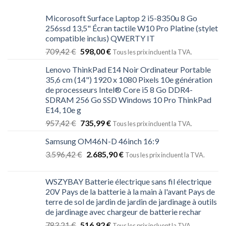
Micorosoft Surface Laptop 2 i5-8350u 8 Go
256ssd 13,5" Écran tactile W10 Pro Platine (stylet
compatible inclus) QWERTY IT
709,42
€
598,00
€
Tous les prix incluent la TVA.
Lenovo ThinkPad E14 Noir Ordinateur Portable
35,6 cm (14") 1920 x 1080 Pixels 10e génération
de processeurs Intel® Core i5 8 Go DDR4-
SDRAM 256 Go SSD Windows 10 Pro ThinkPad
E14, 10e g
957,42
€
735,99
€
Tous les prix incluent la TVA.
Samsung OM46N-D 46inch 16:9
3.596,42
€
2.685,90
€
Tous les prix incluent la TVA.
WSZYBAY Batterie électrique sans fil électrique
20V Pays de la batterie à la main à l'avant Pays de
terre de sol de jardin de jardin de jardinage à outils
de jardinage avec chargeur de batterie rechar
783,21
€
516,92
€
Tous les prix incluent la TVA.