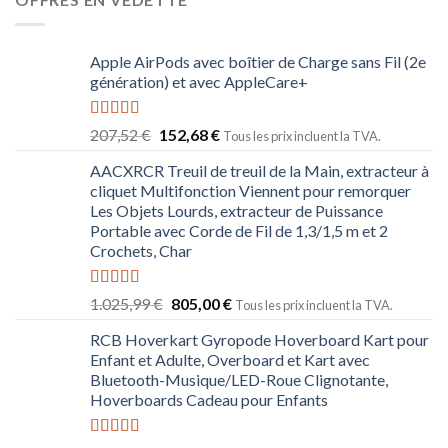
Apple AirPods avec boîtier de Charge sans Fil (2e
génération) et avec AppleCare+
Note
5.00
207,52
€
152,68
€
Tous les prix incluent la TVA.
sur 5
AACXRCR Treuil de treuil de la Main, extracteur à
cliquet Multifonction Viennent pour remorquer
Les Objets Lourds, extracteur de Puissance
Portable avec Corde de Fil de 1,3/1,5 m et 2
Crochets, Char
Note
5.00
1.025,99
€
805,00
€
Tous les prix incluent la TVA.
sur 5
RCB Hoverkart Gyropode Hoverboard Kart pour
Enfant et Adulte, Overboard et Kart avec
Bluetooth-Musique/LED-Roue Clignotante,
Hoverboards Cadeau pour Enfants