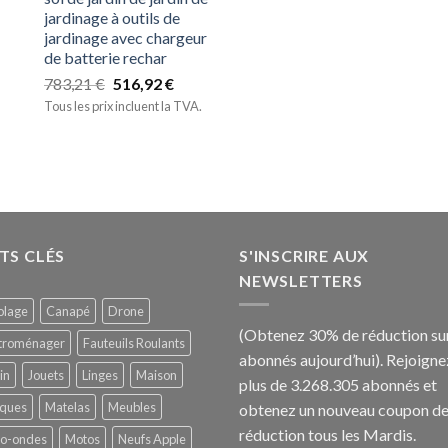
jardinage à outils de
jardinage avec chargeur
de batterie rechar
783,21
€
516,92
€
Tous les prix incluent la TVA.
TS CLÉS
S'INSCRIRE AUX
NEWSLETTERS
olage
Canapé
Drone
(Obtenez 30% de réduction sur
ctroménager
Fauteuils Roulants
abonnés aujourd’hui).
Rejoigne
in
Jouets
Linges
Maison
plus de 3.268.305 abonnés et
ques
Matelas
Meubles
obtenez un nouveau coupon d
réduction tous les Mardis.
ro-ondes
Motos
Neufs Apple