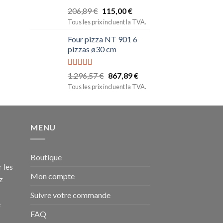
Note
5.00
206,89
€
115,00
€
sur 5
Tous les prix incluent la TVA.
Four pizza NT 901 6
pizzas ø30 cm
Note
5.00
1.296,57
€
867,89
€
sur 5
Tous les prix incluent la TVA.
MENU
Boutique
 les
Mon compte
z
Suivre votre commande
e
FAQ