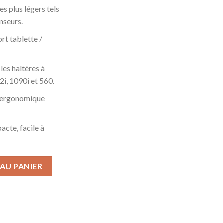
s plus légers tels
nseurs.
rt tablette /
les haltères à
i, 1090i et 560.
ge ergonomique
cte, facile à
mpact à Charge Variable SelectTech 552i (Prix pour 1 haltère Simpl
AU PANIER