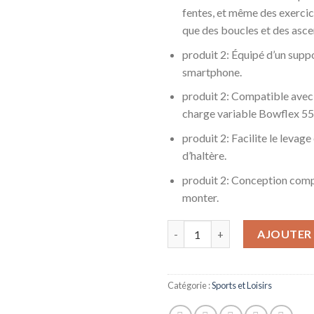
fentes, et même des exercice
que des boucles et des asce
produit 2: Équipé d’un suppo
smartphone.
produit 2: Compatible avec 
charge variable Bowflex 552
produit 2: Facilite le leva
d’haltère.
produit 2: Conception compa
monter.
quantité de Bowflex Haltère Co
AJOUTER 
Catégorie :
Sports et Loisirs