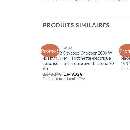
PRODUITS SIMILAIRES
SPORTS ET LOISIRS
SPORT
Promo !
Prom
Ajouter
Mada t M8 Citycoco Chopper 2000 W
INTE
à la liste
45 km/h / H M. Trottinette électrique
plac
d’envies
autorisée sur la route avec batterie 30
153,
Ah
Tous l
2.048,27
€
1.648,92
€
Tous les prix incluent la TVA.