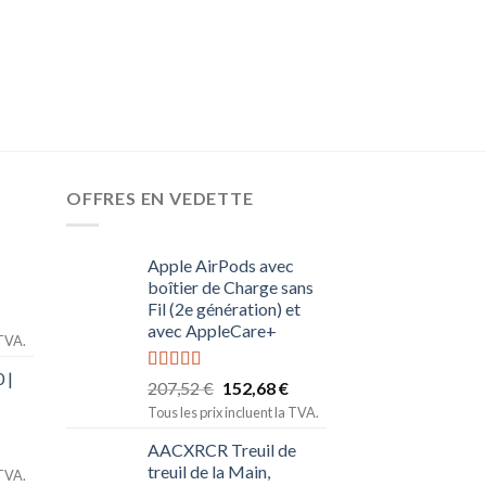
OFFRES EN VEDETTE
Apple AirPods avec
boîtier de Charge sans
Fil (2e génération) et
avec AppleCare+
 TVA.
 |
Note
5.00
207,52
€
152,68
€
sur 5
Tous les prix incluent la TVA.
AACXRCR Treuil de
treuil de la Main,
 TVA.