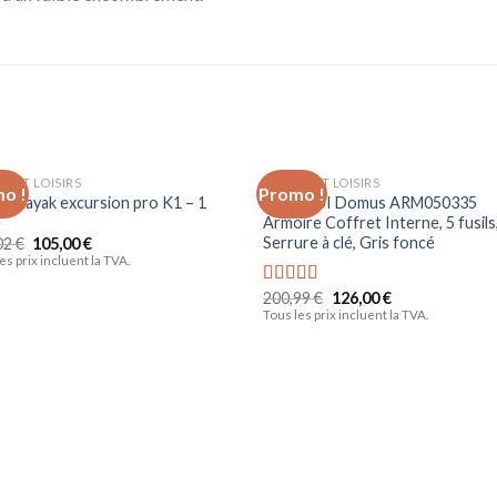
S ET LOISIRS
SPORTS ET LOISIRS
o !
Promo !
Ajouter
Ajo
X Kayak excursion pro K1 – 1
ARREGUI Domus ARM050335
à la liste
à la 
e
Armoire Coffret Interne, 5 fusils
d’envies
d’en
Serrure à clé, Gris foncé
02
€
105,00
€
es prix incluent la TVA.
200,99
€
126,00
€
Note
5.00
sur 5
Tous les prix incluent la TVA.