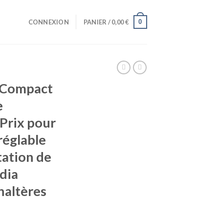
0
CONNEXION
PANIER /
0,00
€
 Compact
e
(Prix pour
réglable
Station de
dia
haltères