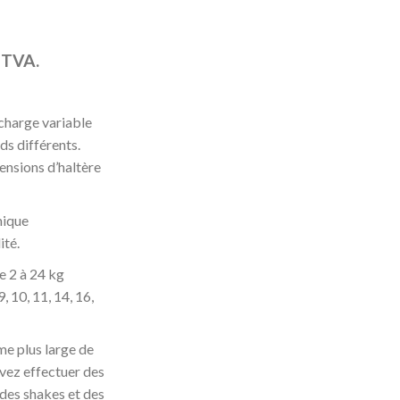
a TVA.
 charge variable
ds différents.
nsions d’haltère
mique
ité.
e 2 à 24 kg
9, 10, 11, 14, 16,
me plus large de
vez effectuer des
 des shakes et des