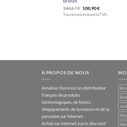
Bronze
144,67
€
100,90
€
Tous les prix incluent la TVA.
À PROPOS DE NOUS
MO
Amabon
Store est un distributeur
Bric
français de produits
Ele
technologiques, de loisirs,
Jard
d’équipements de la maison et de la
Mas
personne sur Internet.
Achat sur Internet à prix discount
Mic