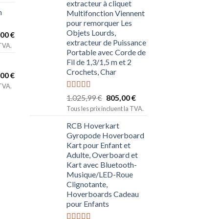
extracteur à cliquet
n
Multifonction Viennent
pour remorquer Les
Objets Lourds,
,00
€
extracteur de Puissance
 TVA.
Portable avec Corde de
Fil de 1,3/1,5 m et 2
Crochets, Char
,00
€
 TVA.
Note
5.00
1.025,99
€
805,00
€
sur 5
Tous les prix incluent la TVA.
RCB Hoverkart
Gyropode Hoverboard
Kart pour Enfant et
Adulte, Overboard et
Kart avec Bluetooth-
Musique/LED-Roue
Clignotante,
Hoverboards Cadeau
pour Enfants