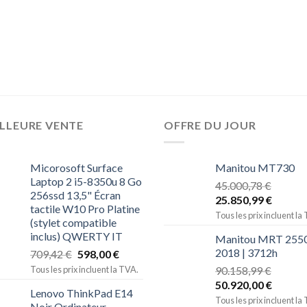
LLEURE VENTE
OFFRE DU JOUR
Micorosoft Surface
Manitou MT730
Laptop 2 i5-8350u 8 Go
45.000,78
€
256ssd 13,5" Écran
25.850,99
€
tactile W10 Pro Platine
Tous les prix incluent la
(stylet compatible
inclus) QWERTY IT
Manitou MRT 2550
2018 | 3712h
709,42
€
598,00
€
Tous les prix incluent la TVA.
90.158,99
€
50.920,00
€
Lenovo ThinkPad E14
Tous les prix incluent la
Noir Ordinateur