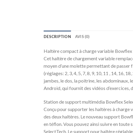
DESCRIPTION
AVIS (0)
Haltère compact à charge variable Bowflex Se
Cet haltère de chargement variable remplace
moyen d’une molette permettant de passer faci
(réglages: 2, 3, 4, 5, 7, 8, 9, 10, 11 , 14, 1
jambes, le dos, la poitrine, les abdominaux, 
Android, qui fournit des vidéos d’exercices,
Station de support multimédia Bowflex Selec
Conçu pour supporter les haltères à charge 
des deux haltères. Le nouveau support Bowfl
en téflon. Vous pouvez ainsi suivre en toute 
SelectTech. Le support pour haltère réglabl