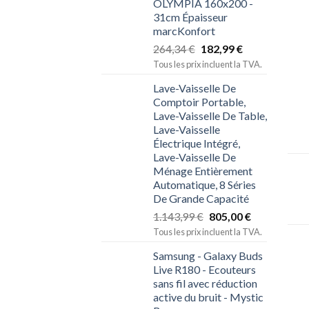
OLYMPIA 160x200 -
31cm Épaisseur
marcKonfort
264,34
€
182,99
€
Tous les prix incluent la TVA.
Lave-Vaisselle De
Comptoir Portable,
Lave-Vaisselle De Table,
Lave-Vaisselle
Électrique Intégré,
Lave-Vaisselle De
Ménage Entièrement
Automatique, 8 Séries
De Grande Capacité
1.143,99
€
805,00
€
Tous les prix incluent la TVA.
Samsung - Galaxy Buds
Live R180 - Ecouteurs
sans fil avec réduction
active du bruit - Mystic