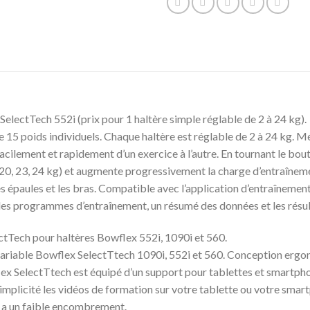
lectTech 552i (prix pour 1 haltère simple réglable de 2 à 24 kg).
 15 poids individuels. Chaque haltère est réglable de 2 à 24 kg. 
lement et rapidement d’un exercice à l’autre. En tournant le bouton
6, 18, 20, 23, 24 kg) et augmente progressivement la charge d’entraîn
les épaules et les bras. Compatible avec l’application d’entraîneme
 des programmes d’entraînement, un résumé des données et les résu
tTech pour haltères Bowflex 552i, 1090i et 560.
variable Bowflex SelectTtech 1090i, 552i et 560. Conception ergon
ex SelectTtech est équipé d’un support pour tablettes et smartph
simplicité les vidéos de formation sur votre tablette ou votre smar
e a un faible encombrement.