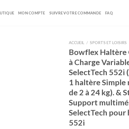
UTIQUE
MON COMPTE
SUIVRE VOTRE COMMANDE
FAQ
ACCUEIL
/
SPORTS ET LOISIRS
Bowflex Haltère
Ajouter
à Charge Variabl
à la liste
d’envies
SelectTech 552i 
1 haltère Simple 
de 2 à 24 kg). & 
Support multimé
SelectTech pour 
552i