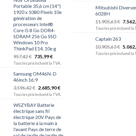
Portable 35,6 cm (14")
Mitsubishi Diverse
1920 x 1080 Pixels 10e
6028H
génération de
11.905,63
€
7.562
processeurs Intel®
Tous les prix incluent la
Core i5 8 Go DDR4-
SDRAM 256 Go SSD
Captain 263
Windows 10 Pro
10.905,63
€
5.062
ThinkPad E14, 10e g
Tous les prix incluent la
957,42
€
735,99
€
Tous les prix incluent la TVA.
Samsung OM46N-D
46inch 16:9
3.596,42
€
2.685,90
€
Tous les prix incluent la TVA.
WSZYBAY Batterie
électrique sans fil
électrique 20V Pays de
la batterie à la main à
l'avant Pays de terre de
sol de jardin de jardin de