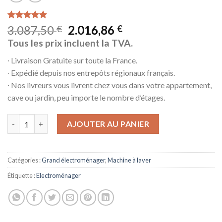
Noté
3
5.00
3.087,50
2.016,86
€
€
sur 5 basé
Tous les prix incluent la TVA.
sur
notations
client
∙ Livraison Gratuite sur toute la France.
∙ Expédié depuis nos entrepôts régionaux français.
∙ Nos livreurs vous livrent chez vous dans votre appartement,
cave ou jardin, peu importe le nombre d’étages.
quantité de Siemens avantgarde iSensoric WM14U940EU - Machine à
AJOUTER AU PANIER
Catégories :
Grand électroménager
,
Machine à laver
Étiquette :
Electroménager