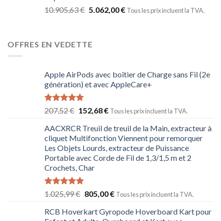
10.905,63
€
5.062,00
€
Tous les prix incluent la TVA.
OFFRES EN VEDETTE
Apple AirPods avec boîtier de Charge sans Fil (2e
génération) et avec AppleCare+
Note
5.00
207,52
€
152,68
€
Tous les prix incluent la TVA.
sur 5
AACXRCR Treuil de treuil de la Main, extracteur à
cliquet Multifonction Viennent pour remorquer
Les Objets Lourds, extracteur de Puissance
Portable avec Corde de Fil de 1,3/1,5 m et 2
Crochets, Char
Note
5.00
1.025,99
€
805,00
€
Tous les prix incluent la TVA.
sur 5
RCB Hoverkart Gyropode Hoverboard Kart pour