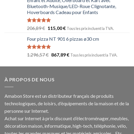
Enfant et Adulte, Overboard et Kart avec
Bluetooth-Musique/LED-Roue Clignotante,
Hoverboards Cadeau pour Enfants
Note
5.00
206,89
€
115,00
€
Tous les prix incluent la TVA.
sur 5
Four pizza NT 901 6 pizzas ø30 cm
Note
5.00
1.296,57
€
867,89
€
Tous les prix incluent la TVA.
sur 5
À PROPOS DE NOUS
Amabon
Store est un distributeur français de produits
technologiques, de loisirs, d’équipements de la maison et de la
personne sur Internet.
Achat sur Internet à prix discount d’électroménager, meubles,
décoration maison, informatique, h
igh-tech
, téléphonie, vélo,
toutes les grandes marques et les matériels agricoles…E
tc