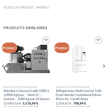
POIDS DU PRODUIT
84000 G
PRODUITS SIMILAIRES
Promo !
Promo !
Ajouter
Ajouter
à la liste
à la liste
d’envies
d’envies
GRAND ÉLECTROMÉNAGER
GRAND ÉLECTROMÉNAGER
Machine à Glaçon Ecaille 1000 à
Réfrigérateur Multi-portes 536l
10000 kg/jour – Série SC –
Froid Ventilé Continental Edison
Icetech – 2000 kg par 24 heures
83cm A+, Ceraf536dw
10.984,56
€
5.576,99
€
1.004,87
€
798,99
€
Tous les prix incluent la TVA.
Tous les prix incluent la TVA.