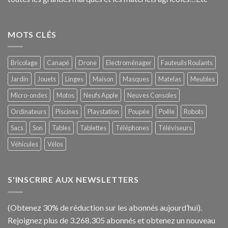
MOTS CLÉS
Bricolage
Canapé
Drone
Electroménager
Fauteuils Roulants
Jardin
Jouets
Linges
Maison
Masques
Matelas
Meubles
Micro-ondes
Motos
Neufs Apple
Neuves Consoles
Ordinateurs
Piscines
Playstation
Poupée
Poêle
Robots
Sacs
Son
Tables
Tablettes
Téléphones
Téléviseurs
Véhicules
Vélos
S'INSCRIRE AUX NEWSLETTERS
(Obtenez 30% de réduction sur les abonnés aujourd’hui).
Rejoignez plus de 3.268.305 abonnés et obtenez un nouveau