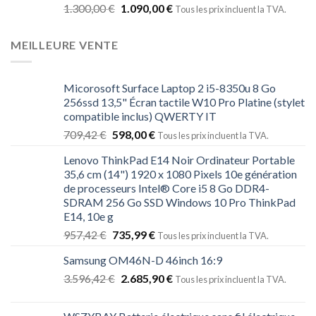
1.300,00
€
1.090,00
€
Tous les prix incluent la TVA.
MEILLEURE VENTE
Micorosoft Surface Laptop 2 i5-8350u 8 Go
256ssd 13,5" Écran tactile W10 Pro Platine (stylet
compatible inclus) QWERTY IT
709,42
€
598,00
€
Tous les prix incluent la TVA.
Lenovo ThinkPad E14 Noir Ordinateur Portable
35,6 cm (14") 1920 x 1080 Pixels 10e génération
de processeurs Intel® Core i5 8 Go DDR4-
SDRAM 256 Go SSD Windows 10 Pro ThinkPad
E14, 10e g
957,42
€
735,99
€
Tous les prix incluent la TVA.
Samsung OM46N-D 46inch 16:9
3.596,42
€
2.685,90
€
Tous les prix incluent la TVA.