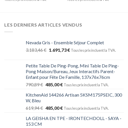
LES DERNIERS ARTICLES VENDUS
Nevada Gris - Ensemble Séjour Complet
3.183,46
€
1.691,73
€
Tous les prix incluent la TVA.
Petite Table De Ping-Pong, Mini Table De Ping-
Pong Maison/Bureau, Jeux Interactifs Parent-
Enfant pour Fête De Famille, 137x76x76cm
790,89
€
485,00
€
Tous les prix incluent la TVA.
KitchenAid 144266 Artisan 5KSM175PSEIC, 300
W, Bleu
619,94
€
485,00
€
Tous les prix incluent la TVA.
LA GEISHA EN TPE - IRONTECHDOLL - SAYA -
153 CM