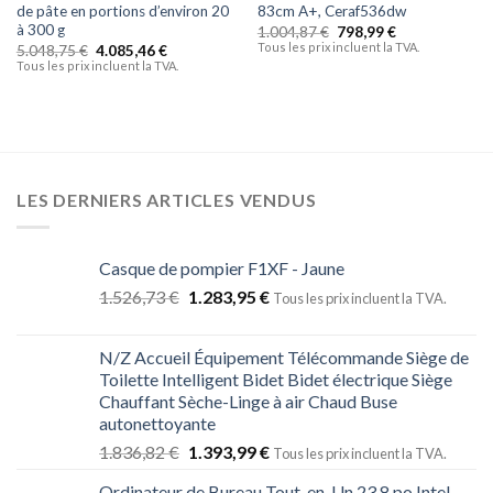
de pâte en portions d’environ 20
83cm A+, Ceraf536dw
à 300 g
1.004,87
€
798,99
€
Tous les prix incluent la TVA.
5.048,75
€
4.085,46
€
Tous les prix incluent la TVA.
LES DERNIERS ARTICLES VENDUS
Casque de pompier F1XF - Jaune
1.526,73
€
1.283,95
€
Tous les prix incluent la TVA.
N/Z Accueil Équipement Télécommande Siège de
Toilette Intelligent Bidet Bidet électrique Siège
Chauffant Sèche-Linge à air Chaud Buse
autonettoyante
1.836,82
€
1.393,99
€
Tous les prix incluent la TVA.
Ordinateur de Bureau Tout-en-Un 23,8 po Intel