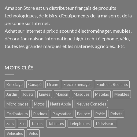
Amabon
Store est un distributeur français de produits
technologiques, de loisirs, d’équipements de la maison et de la
personne sur Internet.
Achat sur Internet à prix discount d’électroménager, meubles,
décoration maison, informatique, h
igh-tech
, téléphonie, vélo,
toutes les grandes marques et les matériels agricoles…E
tc
MOTS CLÉS
Bricolage
Canapé
Drone
Electroménager
Fauteuils Roulants
Jardin
Jouets
Linges
Maison
Masques
Matelas
Meubles
Micro-ondes
Motos
Neufs Apple
Neuves Consoles
Ordinateurs
Piscines
Playstation
Poupée
Poêle
Robots
Sacs
Son
Tables
Tablettes
Téléphones
Téléviseurs
Véhicules
Vélos