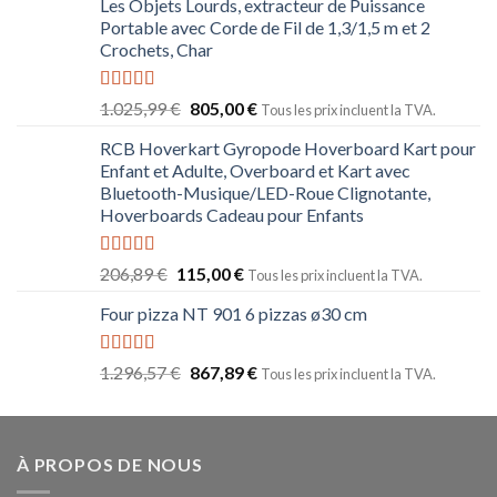
Les Objets Lourds, extracteur de Puissance
Portable avec Corde de Fil de 1,3/1,5 m et 2
Crochets, Char
Note
5.00
1.025,99
€
805,00
€
Tous les prix incluent la TVA.
sur 5
RCB Hoverkart Gyropode Hoverboard Kart pour
Enfant et Adulte, Overboard et Kart avec
Bluetooth-Musique/LED-Roue Clignotante,
Hoverboards Cadeau pour Enfants
Note
5.00
206,89
€
115,00
€
Tous les prix incluent la TVA.
sur 5
Four pizza NT 901 6 pizzas ø30 cm
Note
5.00
1.296,57
€
867,89
€
Tous les prix incluent la TVA.
sur 5
À PROPOS DE NOUS