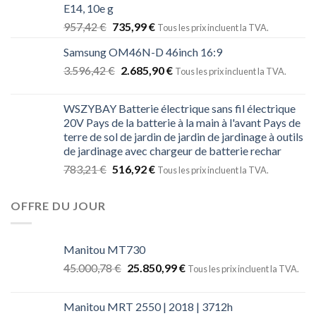
E14, 10e g
957,42
€
735,99
€
Tous les prix incluent la TVA.
Samsung OM46N-D 46inch 16:9
3.596,42
€
2.685,90
€
Tous les prix incluent la TVA.
WSZYBAY Batterie électrique sans fil électrique
20V Pays de la batterie à la main à l'avant Pays de
terre de sol de jardin de jardin de jardinage à outils
de jardinage avec chargeur de batterie rechar
783,21
€
516,92
€
Tous les prix incluent la TVA.
OFFRE DU JOUR
Manitou MT730
45.000,78
€
25.850,99
€
Tous les prix incluent la TVA.
Manitou MRT 2550 | 2018 | 3712h