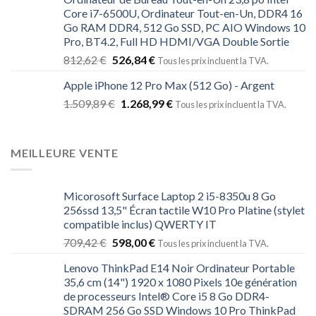
Core i7-6500U, Ordinateur Tout-en-Un, DDR4 16
Go RAM DDR4, 512 Go SSD, PC AIO Windows 10
Pro, BT4.2, Full HD HDMI/VGA Double Sortie
812,62
€
526,84
€
Tous les prix incluent la TVA.
Apple iPhone 12 Pro Max (512 Go) - Argent
1.509,89
€
1.268,99
€
Tous les prix incluent la TVA.
MEILLEURE VENTE
Micorosoft Surface Laptop 2 i5-8350u 8 Go
256ssd 13,5" Écran tactile W10 Pro Platine (stylet
compatible inclus) QWERTY IT
709,42
€
598,00
€
Tous les prix incluent la TVA.
Lenovo ThinkPad E14 Noir Ordinateur Portable
35,6 cm (14") 1920 x 1080 Pixels 10e génération
de processeurs Intel® Core i5 8 Go DDR4-
SDRAM 256 Go SSD Windows 10 Pro ThinkPad