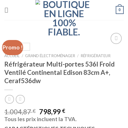
Skip
0
to
content
Promo !
Ajouter
à la liste
ACCUEIL
/
GRAND ÉLECTROMÉNAGER
/
RÉFRIGÉRATEUR
d’envies
Réfrigérateur Multi-portes 536l Froid
Ventilé Continental Edison 83cm A+,
Ceraf536dw
1.004,87
798,99
€
€
Tous les prix incluent la TVA.