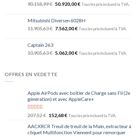
90.158,99
€
50.920,00
€
Tous les prix incluent la TVA.
Mitsubishi Diversen 6028H
11.905,63
€
7.562,00
€
Tous les prix incluent la TVA.
Captain 263
10.905,63
€
5.062,00
€
Tous les prix incluent la TVA.
OFFRES EN VEDETTE
Apple AirPods avec boîtier de Charge sans Fil (2e
génération) et avec AppleCare+
Note
5.00
207,52
€
152,68
€
Tous les prix incluent la TVA.
sur 5
AACXRCR Treuil de treuil de la Main, extracteur à
cliquet Multifonction Viennent pour remorquer