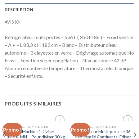
DESCRIPTION
AVIS (0)
Réfrigérateur multi portes – 536 L ( 350+186 ) – Froid ventilé
– A + – L 83,3 x H 182 cm – Blanc – Distributeur d’eau
autonome – 3 clayettes en verre – Dégivrage automatique No
Frost – Fonction super congélation – Niveau sonore 42 dB –
Alarme remontée de température – Thermostat électronique
– Sécurité enfants.
PRODUITS SIMILAIRES
GRAND ÉLECTROMÉNAGER
GRAND ÉLECTROMÉNAGER
Promo !
Promo !
Ajouter
Ajouter
CELME – Machine à Diviser
Réfrigérateur Multi-portes 536l
à la liste
à la liste
DIV300 MN – Pour diviser 30 kg
Froid Ventilé Continental Edison
d’envies
d’envies