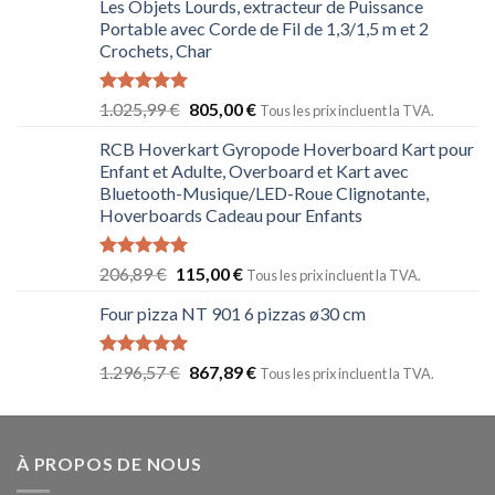
Les Objets Lourds, extracteur de Puissance
Portable avec Corde de Fil de 1,3/1,5 m et 2
Crochets, Char
Note
5.00
1.025,99
€
805,00
€
Tous les prix incluent la TVA.
sur 5
RCB Hoverkart Gyropode Hoverboard Kart pour
Enfant et Adulte, Overboard et Kart avec
Bluetooth-Musique/LED-Roue Clignotante,
Hoverboards Cadeau pour Enfants
Note
5.00
206,89
€
115,00
€
Tous les prix incluent la TVA.
sur 5
Four pizza NT 901 6 pizzas ø30 cm
Note
5.00
1.296,57
€
867,89
€
Tous les prix incluent la TVA.
sur 5
À PROPOS DE NOUS