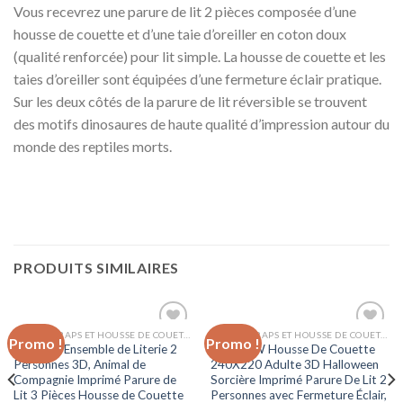
Vous recevrez une parure de lit 2 pièces composée d’une
housse de couette et d’une taie d’oreiller en coton doux
(qualité renforcée) pour lit simple. La housse de couette et les
taies d’oreiller sont équipées d’une fermeture éclair pratique.
Sur les deux côtés de la parure de lit réversible se trouvent
des motifs dinosaures de haute qualité d’impression autour du
monde des reptiles morts.
PRODUITS SIMILAIRES
LINGES, DRAPS ET HOUSSE DE COUETTE
LINGES, DRAPS ET HOUSSE DE COUETTE
Promo !
Promo !
Ajouter
Ajouter
Chickwin Ensemble de Literie 2
ZPOEQW Housse De Couette
à la liste
à la liste
Personnes 3D, Animal de
240X220 Adulte 3D Halloween
d’envies
d’envies
Compagnie Imprimé Parure de
Sorcière Imprimé Parure De Lit 2
Lit 3 Pièces Housse de Couette
Personnes avec Fermeture Éclair,