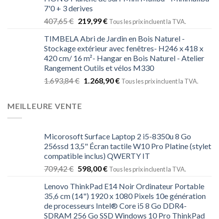
7'0 + 3 derives
407,65
€
219,99
€
Tous les prix incluent la TVA.
TIMBELA Abri de Jardin en Bois Naturel -
Stockage extérieur avec fenêtres- H246 x 418 x
420 cm/ 16 m²- Hangar en Bois Naturel - Atelier
Rangement Outils et vélos M330
1.693,84
€
1.268,90
€
Tous les prix incluent la TVA.
MEILLEURE VENTE
Micorosoft Surface Laptop 2 i5-8350u 8 Go
256ssd 13,5" Écran tactile W10 Pro Platine (stylet
compatible inclus) QWERTY IT
709,42
€
598,00
€
Tous les prix incluent la TVA.
Lenovo ThinkPad E14 Noir Ordinateur Portable
35,6 cm (14") 1920 x 1080 Pixels 10e génération
de processeurs Intel® Core i5 8 Go DDR4-
SDRAM 256 Go SSD Windows 10 Pro ThinkPad