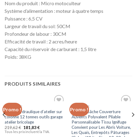
Nom du produit : Micro motoculteur
Système d’alimentation : moteur à quatre temps
Puissance : 6,5 CV
Largeur de travail du sol: 50CM
Profondeur de labour : 30CM
Efficacité de travail : 2 acres/heure
Capacité du réservoir de carburant : 1,5 litre
Poids: 38KG
PRODUITS SIMILAIRES
CINTREUSE
BRICOLAGE
Promo !
Promo !
Ajouter
Ajouter
Presse hydraulique d’atelier sur
ZWYSL Bâche Couverture
à la liste
à la liste
colonne 12 tonnes outils garage
Auvents Polyvalent Pliable
d’envies
d’envies
atelier bricolage
Personnalisable Tissu Ignifuge
Convient pour Les Abris Voiture,
219,62
€
181,83
€
Tous les prix incluent la TVA.
Les Quais, Entrepôts Pâturages