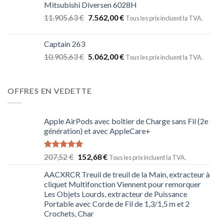
Mitsubishi Diversen 6028H
11.905,63
€
7.562,00
€
Tous les prix incluent la TVA.
Captain 263
10.905,63
€
5.062,00
€
Tous les prix incluent la TVA.
OFFRES EN VEDETTE
Apple AirPods avec boîtier de Charge sans Fil (2e
génération) et avec AppleCare+
Note
5.00
207,52
€
152,68
€
Tous les prix incluent la TVA.
sur 5
AACXRCR Treuil de treuil de la Main, extracteur à
cliquet Multifonction Viennent pour remorquer
Les Objets Lourds, extracteur de Puissance
Portable avec Corde de Fil de 1,3/1,5 m et 2
Crochets, Char