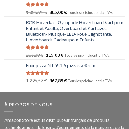
Note
5.00
1.025,99
€
805,00
€
Tous les prix incluent la TVA.
sur 5
RCB Hoverkart Gyropode Hoverboard Kart pour
Enfant et Adulte, Overboard et Kart avec
Bluetooth-Musique/LED-Roue Clignotante,
Hoverboards Cadeau pour Enfants
Note
5.00
206,89
€
115,00
€
Tous les prix incluent la TVA.
sur 5
Four pizza NT 901 6 pizzas ø30 cm
Note
5.00
1.296,57
€
867,89
€
Tous les prix incluent la TVA.
sur 5
À PROPOS DE NOUS
Amabon
Store est un distributeur français de produits
technologiques, de loisirs, d’équipements de la maison et de la