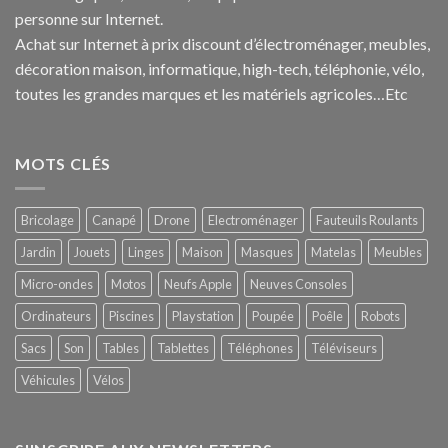
personne sur Internet.
Achat sur Internet à prix discount d’électroménager, meubles,
décoration maison, informatique, h
igh-tech
, téléphonie, vélo,
toutes les grandes marques et les matériels agricoles…E
tc
MOTS CLÉS
Bricolage
Canapé
Drone
Electroménager
Fauteuils Roulants
Jardin
Jouets
Linges
Maison
Masques
Matelas
Meubles
Micro-ondes
Motos
Neufs Apple
Neuves Consoles
Ordinateurs
Piscines
Playstation
Poupée
Poêle
Robots
Sacs
Son
Tables
Tablettes
Téléphones
Téléviseurs
Véhicules
Vélos