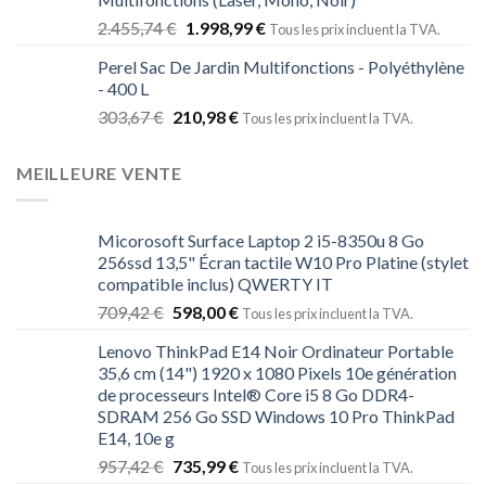
2.455,74
€
1.998,99
€
Tous les prix incluent la TVA.
Perel Sac De Jardin Multifonctions - Polyéthylène
- 400 L
303,67
€
210,98
€
Tous les prix incluent la TVA.
MEILLEURE VENTE
Micorosoft Surface Laptop 2 i5-8350u 8 Go
256ssd 13,5" Écran tactile W10 Pro Platine (stylet
compatible inclus) QWERTY IT
709,42
€
598,00
€
Tous les prix incluent la TVA.
Lenovo ThinkPad E14 Noir Ordinateur Portable
35,6 cm (14") 1920 x 1080 Pixels 10e génération
de processeurs Intel® Core i5 8 Go DDR4-
SDRAM 256 Go SSD Windows 10 Pro ThinkPad
E14, 10e g
957,42
€
735,99
€
Tous les prix incluent la TVA.