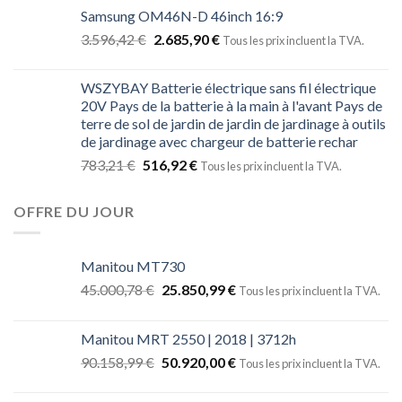
Samsung OM46N-D 46inch 16:9
3.596,42
€
2.685,90
€
Tous les prix incluent la TVA.
WSZYBAY Batterie électrique sans fil électrique
20V Pays de la batterie à la main à l'avant Pays de
terre de sol de jardin de jardin de jardinage à outils
de jardinage avec chargeur de batterie rechar
783,21
€
516,92
€
Tous les prix incluent la TVA.
OFFRE DU JOUR
Manitou MT730
45.000,78
€
25.850,99
€
Tous les prix incluent la TVA.
Manitou MRT 2550 | 2018 | 3712h
90.158,99
€
50.920,00
€
Tous les prix incluent la TVA.