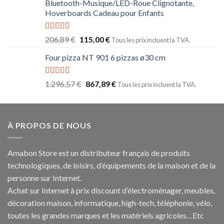
Bluetooth-Musique/LED-Roue Clignotante,
Hoverboards Cadeau pour Enfants
Note
5.00
206,89
€
115,00
€
Tous les prix incluent la TVA.
sur 5
Four pizza NT 901 6 pizzas ø30 cm
Note
5.00
1.296,57
€
867,89
€
Tous les prix incluent la TVA.
sur 5
À PROPOS DE NOUS
Amabon
Store est un distributeur français de produits
technologiques, de loisirs, d’équipements de la maison et de la
personne sur Internet.
Achat sur Internet à prix discount d’électroménager, meubles,
décoration maison, informatique, h
igh-tech
, téléphonie, vélo,
toutes les grandes marques et les matériels agricoles…E
tc