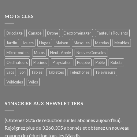
MOTS CLÉS
Bricolage
Canapé
Drone
Electroménager
Fauteuils Roulants
Jardin
Jouets
Linges
Maison
Masques
Matelas
Meubles
Micro-ondes
Motos
Neufs Apple
Neuves Consoles
Ordinateurs
Piscines
Playstation
Poupée
Poêle
Robots
Sacs
Son
Tables
Tablettes
Téléphones
Téléviseurs
Véhicules
Vélos
S'INSCRIRE AUX NEWSLETTERS
(Obtenez 30% de réduction sur les abonnés aujourd’hui).
Rejoignez plus de 3.268.305 abonnés et obtenez un nouveau
coupon de réduction tous les Mardis.