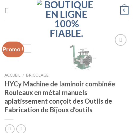
Skip
0
to
content
Promo !
Ajouter
à la liste
d’envies
ACCUEIL
/
BRICOLAGE
HYCy Machine de laminoir combinée
Rouleaux en métal manuels
aplatissement conçoit des Outils de
Fabrication de Bijoux d’outils