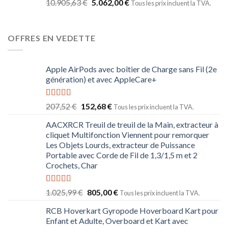
10.905,63
€
5.062,00
€
Tous les prix incluent la TVA.
OFFRES EN VEDETTE
Apple AirPods avec boîtier de Charge sans Fil (2e
génération) et avec AppleCare+
Note
5.00
207,52
€
152,68
€
Tous les prix incluent la TVA.
sur 5
AACXRCR Treuil de treuil de la Main, extracteur à
cliquet Multifonction Viennent pour remorquer
Les Objets Lourds, extracteur de Puissance
Portable avec Corde de Fil de 1,3/1,5 m et 2
Crochets, Char
Note
5.00
1.025,99
€
805,00
€
Tous les prix incluent la TVA.
sur 5
RCB Hoverkart Gyropode Hoverboard Kart pour
Enfant et Adulte, Overboard et Kart avec