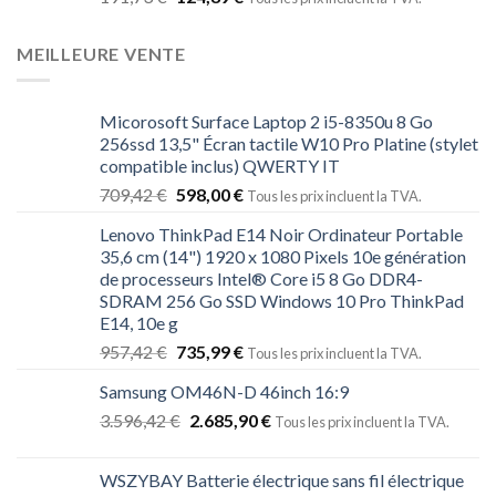
MEILLEURE VENTE
Micorosoft Surface Laptop 2 i5-8350u 8 Go
256ssd 13,5" Écran tactile W10 Pro Platine (stylet
compatible inclus) QWERTY IT
709,42
€
598,00
€
Tous les prix incluent la TVA.
Lenovo ThinkPad E14 Noir Ordinateur Portable
35,6 cm (14") 1920 x 1080 Pixels 10e génération
de processeurs Intel® Core i5 8 Go DDR4-
SDRAM 256 Go SSD Windows 10 Pro ThinkPad
E14, 10e g
957,42
€
735,99
€
Tous les prix incluent la TVA.
Samsung OM46N-D 46inch 16:9
3.596,42
€
2.685,90
€
Tous les prix incluent la TVA.
WSZYBAY Batterie électrique sans fil électrique