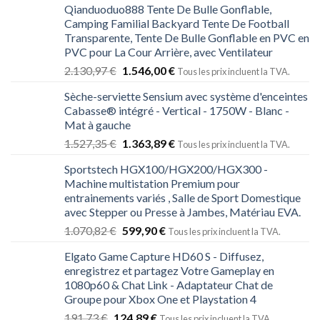
Qianduoduo888 Tente De Bulle Gonflable,
Camping Familial Backyard Tente De Football
Transparente, Tente De Bulle Gonflable en PVC en
PVC pour La Cour Arrière, avec Ventilateur
2.130,97
€
1.546,00
€
Tous les prix incluent la TVA.
Sèche-serviette Sensium avec système d'enceintes
Cabasse® intégré - Vertical - 1750W - Blanc -
Mat à gauche
1.527,35
€
1.363,89
€
Tous les prix incluent la TVA.
Sportstech HGX100/HGX200/HGX300 -
Machine multistation Premium pour
entrainements variés , Salle de Sport Domestique
avec Stepper ou Presse à Jambes, Matériau EVA.
1.070,82
€
599,90
€
Tous les prix incluent la TVA.
Elgato Game Capture HD60 S - Diffusez,
enregistrez et partagez Votre Gameplay en
1080p60 & Chat Link - Adaptateur Chat de
Groupe pour Xbox One et Playstation 4
191,73
€
124,89
€
Tous les prix incluent la TVA.