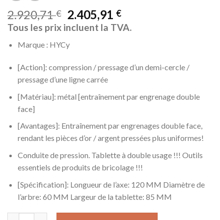
2.920,71
2.405,91
€
€
Tous les prix incluent la TVA.
Marque : HYCy
[Action]: compression / pressage d’un demi-cercle /
pressage d’une ligne carrée
[Matériau]: métal [entraînement par engrenage double
face]
[Avantages]: Entraînement par engrenages double face,
rendant les pièces d’or / argent pressées plus uniformes!
Conduite de pression. Tablette à double usage !!! Outils
essentiels de produits de bricolage !!!
[Spécification]: Longueur de l’axe: 120 MM Diamètre de
l’arbre: 60 MM Largeur de la tablette: 85 MM
quantité de HYCy Machine de laminoir combinée Rouleaux en mét