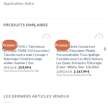
Application: Autre
PRODUITS SIMILAIRES
BRICOLAGE
BRICOLAGE
Promo !
Promo !
Ajouter
Ajouter
POWER TOOL | Talocheuse
ZWYSL Bâche Couverture
à la liste
à la liste
élctrique 750W 110 tours/min |
Auvents Polyvalent Pliable
d’envies
d’envies
Taloche rond à main | Lissage +
Personnalisable Tissu Ignifuge
Rabotage | Outil bricolage
Convient pour Les Abris Voiture,
atelier chantier | Gris
Les Quais, Entrepôts Pâturages
(Color : White, Size : 10x20m)
393,52
€
259,99
€
Tous les prix incluent la TVA.
2.893,61
€
2.167,99
€
Tous les prix incluent la TVA.
LES DERNIERS ARTICLES VENDUS