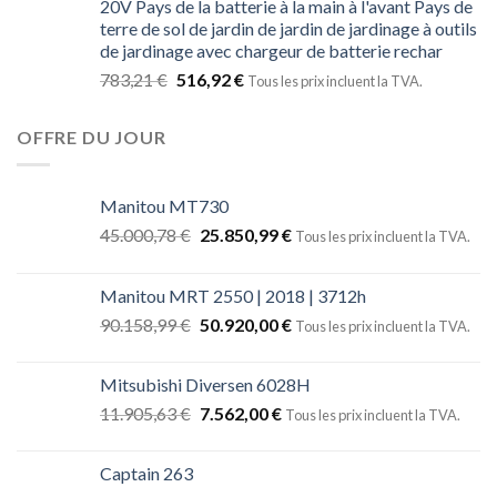
20V Pays de la batterie à la main à l'avant Pays de
terre de sol de jardin de jardin de jardinage à outils
de jardinage avec chargeur de batterie rechar
783,21
€
516,92
€
Tous les prix incluent la TVA.
OFFRE DU JOUR
Manitou MT730
45.000,78
€
25.850,99
€
Tous les prix incluent la TVA.
Manitou MRT 2550 | 2018 | 3712h
90.158,99
€
50.920,00
€
Tous les prix incluent la TVA.
Mitsubishi Diversen 6028H
11.905,63
€
7.562,00
€
Tous les prix incluent la TVA.
Captain 263