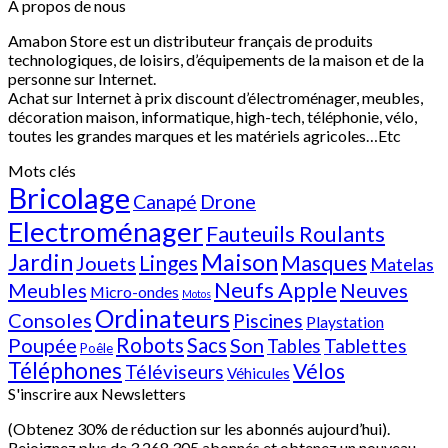
À propos de nous
Amabon
Store est un distributeur français de produits
technologiques, de loisirs, d’équipements de la maison et de la
personne sur Internet.
Achat sur Internet à prix discount d’électroménager, meubles,
décoration maison, informatique, h
igh-tech
, téléphonie, vélo,
toutes les grandes marques et les matériels agricoles…E
tc
Mots clés
Bricolage
Canapé
Drone
Electroménager
Fauteuils Roulants
Jardin
Maison
Linges
Masques
Jouets
Matelas
Neufs Apple
Meubles
Neuves
Micro-ondes
Motos
Ordinateurs
Consoles
Piscines
Playstation
Poupée
Robots
Sacs
Son
Tablettes
Tables
Poêle
Téléphones
Vélos
Téléviseurs
Véhicules
S'inscrire aux Newsletters
(Obtenez 30% de réduction sur les abonnés aujourd’hui).
Rejoignez plus de 3.268.305 abonnés et obtenez un nouveau