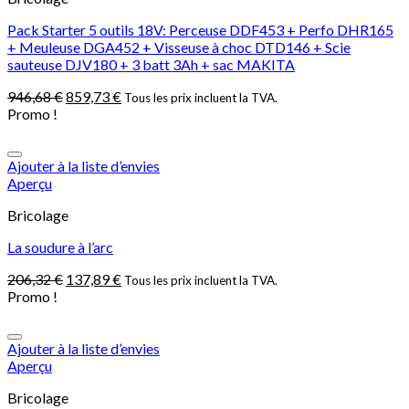
Pack Starter 5 outils 18V: Perceuse DDF453 + Perfo DHR165
+ Meuleuse DGA452 + Visseuse à choc DTD146 + Scie
sauteuse DJV180 + 3 batt 3Ah + sac MAKITA
946,68
€
859,73
€
Tous les prix incluent la TVA.
Promo !
Ajouter à la liste d’envies
Aperçu
Bricolage
La soudure à l’arc
206,32
€
137,89
€
Tous les prix incluent la TVA.
Promo !
Ajouter à la liste d’envies
Aperçu
Bricolage