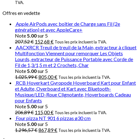
TVA.
Offres en vedette
Apple AirPods avec boîtier de Charge sans Fil (2e
génération) et avec AppleCare+
Note
5.00
sur 5
207,52
€
152,68
€
Tous les prix incluent la TVA.
AACXRCR Treuil de treuil de la Main, extracteur à cliquet
Multifonction Viennent pour remorquer Les Objets
Lourds, extracteur de Puissance Portable avec Corde de
Fil de 1,3/1,5 m et 2 Crochets, Char
Note
5.00
sur 5
1.025,99
€
805,00
€
Tous les prix incluent la TVA.
RCB Hoverkart Gyropode Hoverboard Kart pour Enfant
et Adulte, Overboard et Kart avec Bluetooth-
Musique/LED-Roue Clignotante, Hoverboards Cadeau
pour Enfants
Note
5.00
sur 5
206,89
€
115,00
€
Tous les prix incluent la TVA.
Four pizza NT 901 6 pizzas ø30 cm
Note
5.00
sur 5
1.296,57
€
867,89
€
Tous les prix incluent la TVA.