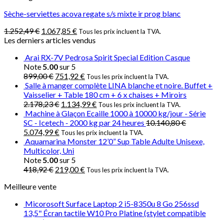
Sèche-serviettes acova regate s/s mixte ir prog blanc
1.252,49
€
1.067,85
€
Tous les prix incluent la TVA.
Les derniers articles vendus
Arai RX-7V Pedrosa Spirit Special Edition Casque
Note
5.00
sur 5
899,00
€
751,92
€
Tous les prix incluent la TVA.
Salle à manger complète LINA blanche et noire. Buffet +
Vaisselier + Table 180 cm + 6 x chaises + Miroirs
2.178,23
€
1.134,99
€
Tous les prix incluent la TVA.
Machine à Glaçon Ecaille 1000 à 10000 kg/jour - Série
SC - Icetech - 2000 kg par 24 heures
10.140,80
€
5.074,99
€
Tous les prix incluent la TVA.
Aquamarina Monster 12’0” Sup Table Adulte Unisexe,
Multicolor, Uni
Note
5.00
sur 5
418,92
€
219,00
€
Tous les prix incluent la TVA.
Meilleure vente
Micorosoft Surface Laptop 2 i5-8350u 8 Go 256ssd
13,5" Écran tactile W10 Pro Platine (stylet compatible