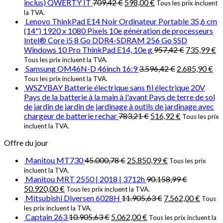
inclus) QWERTY IT
709,42
€
598,00
€
Tous les prix incluent
la TVA.
Lenovo ThinkPad E14 Noir Ordinateur Portable 35,6 cm
(14") 1920 x 1080 Pixels 10e génération de processeurs
Intel® Core i5 8 Go DDR4-SDRAM 256 Go SSD
Windows 10 Pro ThinkPad E14, 10e g
957,42
€
735,99
€
Tous les prix incluent la TVA.
Samsung OM46N-D 46inch 16:9
3.596,42
€
2.685,90
€
Tous les prix incluent la TVA.
WSZYBAY Batterie électrique sans fil électrique 20V
Pays de la batterie à la main à l'avant Pays de terre de sol
de jardin de jardin de jardinage à outils de jardinage avec
chargeur de batterie rechar
783,21
€
516,92
€
Tous les prix
incluent la TVA.
Offre du jour
Manitou MT730
45.000,78
€
25.850,99
€
Tous les prix
incluent la TVA.
Manitou MRT 2550 | 2018 | 3712h
90.158,99
€
50.920,00
€
Tous les prix incluent la TVA.
Mitsubishi Diversen 6028H
11.905,63
€
7.562,00
€
Tous
les prix incluent la TVA.
Captain 263
10.905,63
€
5.062,00
€
Tous les prix incluent la