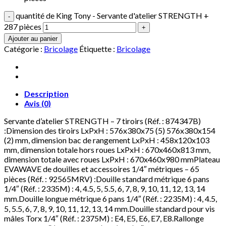
quantité de King Tony - Servante d'atelier STRENGTH +
287 pièces
Ajouter au panier
Catégorie :
Bricolage
Étiquette :
Bricolage
Description
Avis (0)
Servante d’atelier STRENGTH – 7 tiroirs (Réf. : 874347B)
:Dimension des tiroirs LxPxH : 576x380x75 (5) 576x380x154
(2) mm, dimension bac de rangement LxPxH : 458x120x103
mm, dimension totale hors roues LxPxH : 670x460x813 mm,
dimension totale avec roues LxPxH : 670x460x980 mmPlateau
EVAWAVE de douilles et accessoires 1/4″ métriques – 65
pièces (Réf. : 92565MRV) :Douille standard métrique 6 pans
1/4″ (Réf. : 2335M) : 4, 4.5, 5, 5.5, 6, 7, 8, 9, 10, 11, 12, 13, 14
mm.Douille longue métrique 6 pans 1/4″ (Réf. : 2235M) : 4, 4.5,
5, 5.5, 6, 7, 8, 9, 10, 11, 12, 13, 14 mm.Douille standard pour vis
mâles Torx 1/4″ (Réf. : 2375M) : E4, E5, E6, E7, E8.Rallonge