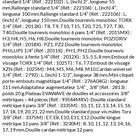
standard 1/4″ (Réf. : 222102) : L. (inch) 2″, longueur 55
mm.Rallonge standard 1/4″ (Réf. : 222104) : L. (inch) 4″,
longueur 100 mm.Rallonge standard 1/4″ (Réf. : 222106) : L.
(inch) 6″, longueur 150 mm.Douille tournevis monobloc TORX
1/4″ (Réf. : 2013X) : T8, T9, T10, T15, T20, T25, T27, T30,
T40.Douille tournevis monobloc 6 pans 1/4″ (Réf. : 2015MX) :
H3, H4, H5, H6, H8.Douille tournevis monobloc POZIDRIV
1/4″ (Réf. : 2018X) : PZ1, PZ2.Douille tournevis monobloc
PHILLIPS 1/4″ (Réf. : 2011X) : PH1, PH2.Douille tournevis
monobloc à fente 1/4″ (Réf. : 2012X) : 3.5, 5.5, 8 mm.Embout de
vissage TORX 1/4″ (Réf. : 1025T) : T6, T7.Embout de vissage
XZN (Réf. : 1025M) : M4, M5, M6, M8, M10.Cardan universel
1/4″ (Réf. : 2792) : L. (inch) 1-1/2″, longueur 38 mm.Mini cliquet
porte-embouts magnétique 1/4″ (Réf. : 276A04G) : longueur
111 mm.Adaptateur augmentateur 1/4″ _ 3/8″ (Réf. : 2813) :
poids 20 g.Plateau EVAWAVE de douilles et accessoires 3/8″
métriques – 44 pièces (Réf. : 93544MRV) :Douille standard
métrique 6 pans 3/8″ (Réf. : 3335M) : 10, 11, 12, 13, 14, 15, 16,
17, 18, 19, 20, 21, 22 mm.Douille standard pour vis mâles Torx
3/8″ (Réf. : 3375M) : E7, E8, E10, E11, E12.Douille longue
métrique 12 pans 3/8″ (Réf. : 3230M) : 8, 10, 11, 12, 13, 14, 16,
17, 19 mm.Douille cardan métrique 12 pans