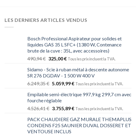
LES DERNIERS ARTICLES VENDUS
Bosch Professional Aspirateur pour solides et
liquides GAS 35 L SFC+ (1380 W, Contenance
brute de la cuve : 35L, avec accessoires)
490,94
€
325,00
€
Tous les prix incluent la TVA.
Sidamo - Scie à ruban métal à descente autonome
SR 276 DGDAV - 1 500 W 400 V
6.249,35
€
5.059,99
€
Tous les prix incluent la TVA.
Empilable semi-électrique 997,9 kg 299,7 cm avec
fourche réglable
4.526,41
€
3.755,89
€
Tous les prix incluent la TVA.
PACK CHAUDIERE GAZ MURALE THEMAPLUS
CONDENS F25 SAUNIER DUVAL DOSSERET ET
VENTOUSE INCLUS