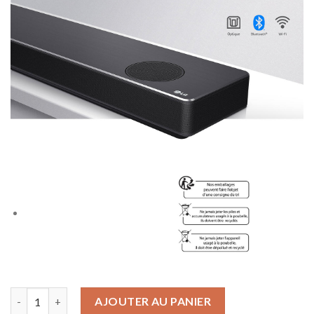
quantité de LG SN10YG - Barre de son 5.1.2 - 570W - Dolby Atmos
AJOUTER AU PANIER