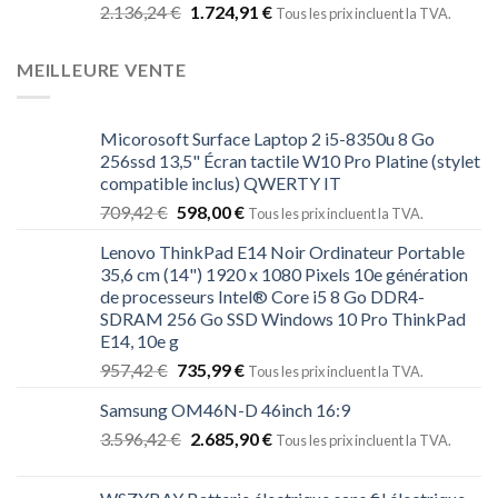
2.136,24
€
1.724,91
€
Tous les prix incluent la TVA.
MEILLEURE VENTE
Micorosoft Surface Laptop 2 i5-8350u 8 Go
256ssd 13,5" Écran tactile W10 Pro Platine (stylet
compatible inclus) QWERTY IT
709,42
€
598,00
€
Tous les prix incluent la TVA.
Lenovo ThinkPad E14 Noir Ordinateur Portable
35,6 cm (14") 1920 x 1080 Pixels 10e génération
de processeurs Intel® Core i5 8 Go DDR4-
SDRAM 256 Go SSD Windows 10 Pro ThinkPad
E14, 10e g
957,42
€
735,99
€
Tous les prix incluent la TVA.
Samsung OM46N-D 46inch 16:9
3.596,42
€
2.685,90
€
Tous les prix incluent la TVA.