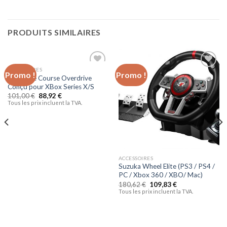
PRODUITS SIMILAIRES
ACCESSOIRES
Promo !
Promo !
Ajouter
Ajouter
Volant de Course Overdrive
à la liste
à la liste
Conçu pour XBox Series X/S
d’envies
d’envies
101,00
€
88,92
€
Tous les prix incluent la TVA.
ACCESSOIRES
Suzuka Wheel Elite (PS3 / PS4 /
PC / Xbox 360 / XBO/ Mac)
180,62
€
109,83
€
Tous les prix incluent la TVA.