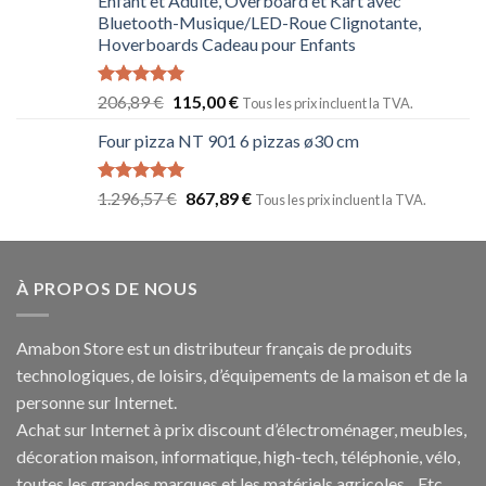
Enfant et Adulte, Overboard et Kart avec
Bluetooth-Musique/LED-Roue Clignotante,
Hoverboards Cadeau pour Enfants
Note
5.00
206,89
€
115,00
€
Tous les prix incluent la TVA.
sur 5
Four pizza NT 901 6 pizzas ø30 cm
Note
5.00
1.296,57
€
867,89
€
Tous les prix incluent la TVA.
sur 5
À PROPOS DE NOUS
Amabon
Store est un distributeur français de produits
technologiques, de loisirs, d’équipements de la maison et de la
personne sur Internet.
Achat sur Internet à prix discount d’électroménager, meubles,
décoration maison, informatique, h
igh-tech
, téléphonie, vélo,
toutes les grandes marques et les matériels agricoles…E
tc