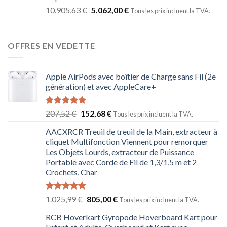
10.905,63
€
5.062,00
€
Tous les prix incluent la TVA.
OFFRES EN VEDETTE
Apple AirPods avec boîtier de Charge sans Fil (2e
génération) et avec AppleCare+
Note
5.00
207,52
€
152,68
€
Tous les prix incluent la TVA.
sur 5
AACXRCR Treuil de treuil de la Main, extracteur à
cliquet Multifonction Viennent pour remorquer
Les Objets Lourds, extracteur de Puissance
Portable avec Corde de Fil de 1,3/1,5 m et 2
Crochets, Char
Note
5.00
1.025,99
€
805,00
€
Tous les prix incluent la TVA.
sur 5
RCB Hoverkart Gyropode Hoverboard Kart pour