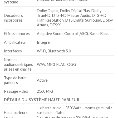
système
Dolby Digital, Dolby Digital Plus, Dolby
Décodeurs
TrueHD, DTS-HD Master Audio, DTS-HD
incorporés
High Resolution, DTS Digital Surround, Dolby
Atmos, DTS:X
Effets sonores
Adaptive Sound Control (ASC), Basse Blast
Amplificateur
Intégré
Interfaces
Wi-Fi, Bluetooth 5.0
Normes
audionumériques
WAV, MP3, FLAC, OGG
prises en charge
Type de haut-
Active
parleurs
Passage vidéo
2160 (4K)
DÉTAILS DU SYSTÈME HAUT-PARLEUR
1 x barre audio – 350 Watt – montage mural /
Haut-parleurs
sur table – filaire
inclus
1 x caisson de basses – 220 Watt – au sol –