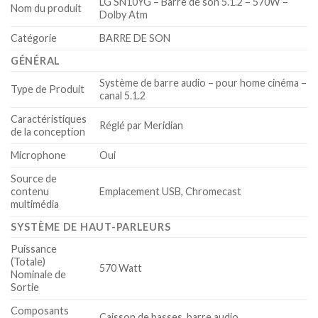
LG SN10YG – Barre de son 5.1.2 – 570W –
Nom du produit
Dolby Atm
Catégorie
BARRE DE SON
GÉNÉRAL
Système de barre audio – pour home cinéma –
Type de Produit
canal 5.1.2
Caractéristiques
Réglé par Meridian
de la conception
Microphone
Oui
Source de
contenu
Emplacement USB, Chromecast
multimédia
SYSTÈME DE HAUT-PARLEURS
Puissance
(Totale)
570 Watt
Nominale de
Sortie
Composants
Caisson de basses, barre audio