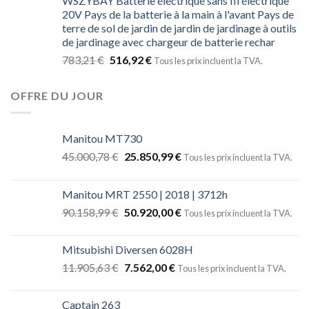
WSZYBAY Batterie électrique sans fil électrique
20V Pays de la batterie à la main à l'avant Pays de
terre de sol de jardin de jardin de jardinage à outils
de jardinage avec chargeur de batterie rechar
783,21
€
516,92
€
Tous les prix incluent la TVA.
OFFRE DU JOUR
Manitou MT730
45.000,78
€
25.850,99
€
Tous les prix incluent la TVA.
Manitou MRT 2550 | 2018 | 3712h
90.158,99
€
50.920,00
€
Tous les prix incluent la TVA.
Mitsubishi Diversen 6028H
11.905,63
€
7.562,00
€
Tous les prix incluent la TVA.
Captain 263