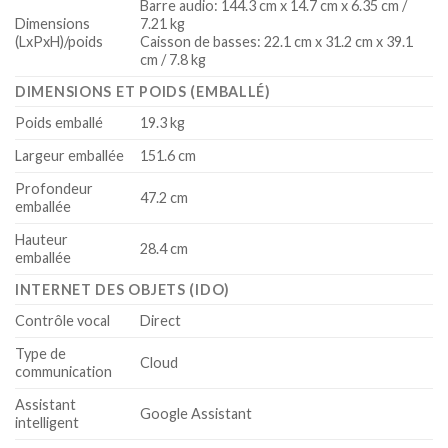
Barre audio: 144.3 cm x 14.7 cm x 6.35 cm /
Dimensions
7.21 kg
(LxPxH)/poids
Caisson de basses: 22.1 cm x 31.2 cm x 39.1
cm / 7.8 kg
DIMENSIONS ET POIDS (EMBALLÉ)
Poids emballé
19.3 kg
Largeur emballée
151.6 cm
Profondeur
47.2 cm
emballée
Hauteur
28.4 cm
emballée
INTERNET DES OBJETS (IDO)
Contrôle vocal
Direct
Type de
Cloud
communication
Assistant
Google Assistant
intelligent