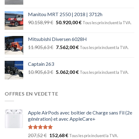
Manitou MRT 2550 | 2018 | 3712h
90.158,99
€
50.920,00
€
Tous les prix incluent la TVA.
Mitsubishi Diversen 6028H
11.905,63
€
7.562,00
€
Tous les prix incluent la TVA.
Captain 263
10.905,63
€
5.062,00
€
Tous les prix incluent la TVA.
OFFRES EN VEDETTE
Apple AirPods avec boîtier de Charge sans Fil (2e
génération) et avec AppleCare+
Note
5.00
207,52
€
152,68
€
Tous les prix incluent la TVA.