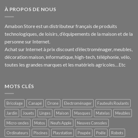
À PROPOS DE NOUS
Amabon
Store est un distributeur français de produits
technologiques, de loisirs, d’équipements de la maison et de la
personne sur Internet.
Achat sur Internet à prix discount d’électroménager, meubles,
décoration maison, informatique, h
igh-tech
, téléphonie, vélo,
toutes les grandes marques et les matériels agricoles…E
tc
MOTS CLÉS
Bricolage
Canapé
Drone
Electroménager
Fauteuils Roulants
Jardin
Jouets
Linges
Maison
Masques
Matelas
Meubles
Micro-ondes
Motos
Neufs Apple
Neuves Consoles
Ordinateurs
Piscines
Playstation
Poupée
Poêle
Robots