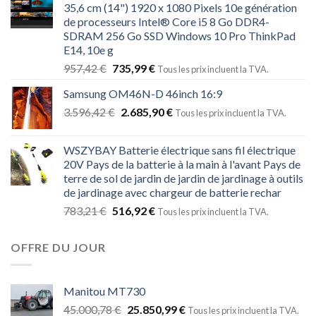
35,6 cm (14") 1920 x 1080 Pixels 10e génération
de processeurs Intel® Core i5 8 Go DDR4-
SDRAM 256 Go SSD Windows 10 Pro ThinkPad
E14, 10e g
957,42
€
735,99
€
Tous les prix incluent la TVA.
Samsung OM46N-D 46inch 16:9
3.596,42
€
2.685,90
€
Tous les prix incluent la TVA.
WSZYBAY Batterie électrique sans fil électrique
20V Pays de la batterie à la main à l'avant Pays de
terre de sol de jardin de jardin de jardinage à outils
de jardinage avec chargeur de batterie rechar
783,21
€
516,92
€
Tous les prix incluent la TVA.
OFFRE DU JOUR
Manitou MT730
45.000,78
€
25.850,99
€
Tous les prix incluent la TVA.