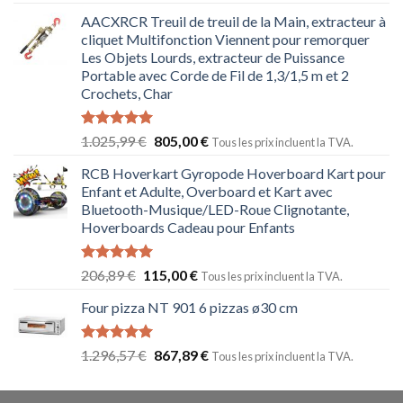
sur 5
AACXRCR Treuil de treuil de la Main, extracteur à
cliquet Multifonction Viennent pour remorquer
Les Objets Lourds, extracteur de Puissance
Portable avec Corde de Fil de 1,3/1,5 m et 2
Crochets, Char
Note
5.00
1.025,99
€
805,00
€
Tous les prix incluent la TVA.
sur 5
RCB Hoverkart Gyropode Hoverboard Kart pour
Enfant et Adulte, Overboard et Kart avec
Bluetooth-Musique/LED-Roue Clignotante,
Hoverboards Cadeau pour Enfants
Note
5.00
206,89
€
115,00
€
Tous les prix incluent la TVA.
sur 5
Four pizza NT 901 6 pizzas ø30 cm
Note
5.00
1.296,57
€
867,89
€
Tous les prix incluent la TVA.
sur 5