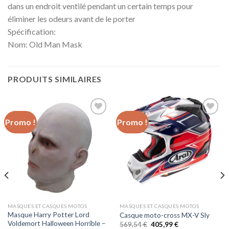
dans un endroit ventilé pendant un certain temps pour
éliminer les odeurs avant de le porter
Spécification:
Nom: Old Man Mask
PRODUITS SIMILAIRES
Promo !
Promo !
Ajouter
Ajouter
à la liste
à la liste
d’envies
d’envies
MASQUES ET CASQUES MOTOS
MASQUES ET CASQUES MOTOS
Masque Harry Potter Lord
Casque moto-cross MX-V Sly
Voldemort Halloween Horrible –
569,54
€
405,99
€