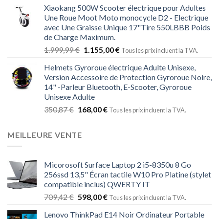
Xiaokang 500W Scooter électrique pour Adultes
Une Roue Moot Moto monocycle D2 - Electrique
avec Une Graisse Unique 17"Tire 550LBBB Poids
de Charge Maximum.
1.999,99
€
1.155,00
€
Tous les prix incluent la TVA.
Helmets Gyroroue électrique Adulte Unisexe,
Version Accessoire de Protection Gyroroue Noire,
14" -Parleur Bluetooth, E-Scooter, Gyroroue
Unisexe Adulte
350,87
€
168,00
€
Tous les prix incluent la TVA.
MEILLEURE VENTE
Micorosoft Surface Laptop 2 i5-8350u 8 Go
256ssd 13,5" Écran tactile W10 Pro Platine (stylet
compatible inclus) QWERTY IT
709,42
€
598,00
€
Tous les prix incluent la TVA.
Lenovo ThinkPad E14 Noir Ordinateur Portable