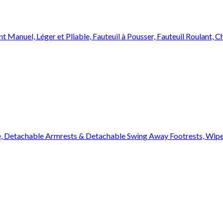
t Manuel, Léger et Pliable, Fauteuil à Pousser, Fauteuil Roulant, C
, Detachable Armrests & Detachable Swing Away Footrests, Wipe Cl