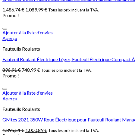
1.486,74
€
1.089,99
€
Tous les prix incluent la TVA.
Promo !
Ajouter à la liste d’envies
Aperçu
Fauteuils Roulants
Fauteuil Roulant Électrique Léger, Fauteuil Électrique Compac
896,91
€
748,99
€
Tous les prix incluent la TVA.
Promo !
Ajouter à la liste d’envies
Aperçu
Fauteuils Roulants
GMtes 2021 350W Roue Électrique pour Fauteuil Roulant Manuel,
1.395,51
€
1.000,89
€
Tous les prix incluent la TVA.