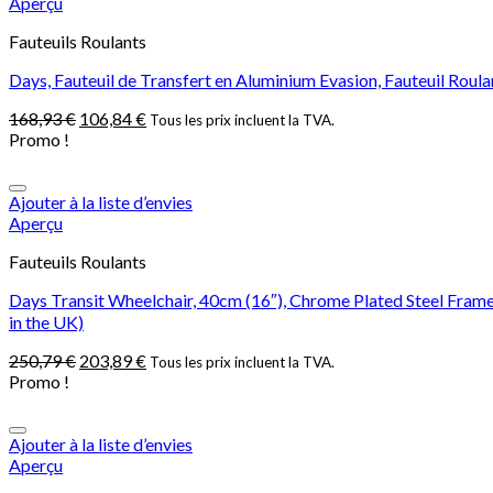
Aperçu
Fauteuils Roulants
Days, Fauteuil de Transfert en Aluminium Evasion, Fauteuil Roulan
168,93
€
106,84
€
Tous les prix incluent la TVA.
Promo !
Ajouter à la liste d’envies
Aperçu
Fauteuils Roulants
Days Transit Wheelchair, 40cm (16″), Chrome Plated Steel Frame
in the UK)
250,79
€
203,89
€
Tous les prix incluent la TVA.
Promo !
Ajouter à la liste d’envies
Aperçu