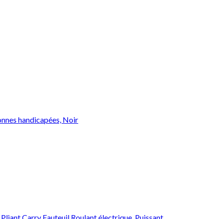
sonnes handicapées, Noir
Pliant Carry Fauteuil Roulant électrique, Puissant