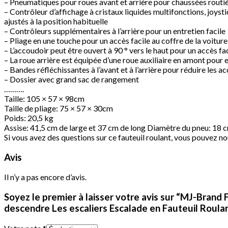
– Pneumatiques pour roues avant et arrière pour chaussées routiè
– Contrôleur d’affichage à cristaux liquides multifonctions, joyst
ajustés à la position habituelle
– Contrôleurs supplémentaires à l’arrière pour un entretien facile
– Pliage en une touche pour un accès facile au coffre de la voiture
– L’accoudoir peut être ouvert à 90 ° vers le haut pour un accès fac
– La roue arrière est équipée d’une roue auxiliaire en amont pour
– Bandes réfléchissantes à l’avant et à l’arrière pour réduire les a
– Dossier avec grand sac de rangement
……….
Taille: 105 × 57 × 98cm
Taille de pliage: 75 × 57 × 30cm
Poids: 20,5 kg
Assise: 41,5 cm de large et 37 cm de long Diamètre du pneu: 18 c
Si vous avez des questions sur ce fauteuil roulant, vous pouvez 
Avis
Il n’y a pas encore d’avis.
Soyez le premier à laisser votre avis sur “MJ-Brand
descendre Les escaliers Escalade en Fauteuil Roulant 