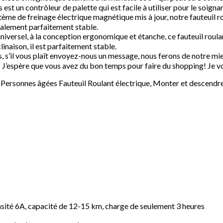
 est un contrôleur de palette qui est facile à utiliser pour le soignan
ystème de freinage électrique magnétique mis à jour, notre fauteuil
également parfaitement stable.
universel, à la conception ergonomique et étanche, ce fauteuil rou
linaison, il est parfaitement stable.
, s’il vous plaît envoyez-nous un message, nous ferons de notre mi
! J’espère que vous avez du bon temps pour faire du shopping! Je v
Personnes âgées Fauteuil Roulant électrique, Monter et descendre L
nsité 6A, capacité de 12-15 km, charge de seulement 3 heures