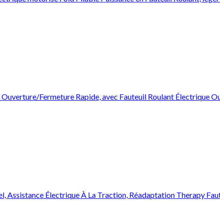
t À Ouverture/Fermeture Rapide, avec Fauteuil Roulant Électriqu
 Assistance Électrique À La Traction, Réadaptation Therapy Faute