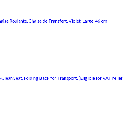
haise Roulante, Chaise de Transfert, Violet, Large, 46 cm
ean Seat, Folding Back for Transport, (Eligible for VAT relief