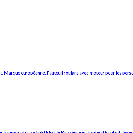
nit, Marque européenne, Fauteuil roulant avec moteur pour les per
trique motorisé Fold Pliable Puissance en Fauteuil Roulant, léger 