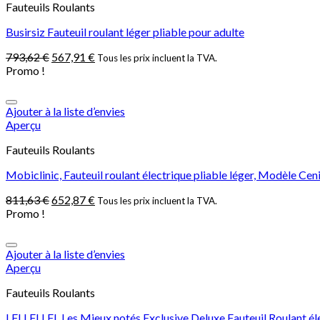
Fauteuils Roulants
Busirsiz Fauteuil roulant léger pliable pour adulte
793,62
€
567,91
€
Tous les prix incluent la TVA.
Promo !
Ajouter à la liste d’envies
Aperçu
Fauteuils Roulants
Mobiclinic, Fauteuil roulant électrique pliable léger, Modèle Ce
811,63
€
652,87
€
Tous les prix incluent la TVA.
Promo !
Ajouter à la liste d’envies
Aperçu
Fauteuils Roulants
LFLLFLLFL Les Mieux notés Exclusive Deluxe Fauteuil Roulant élec