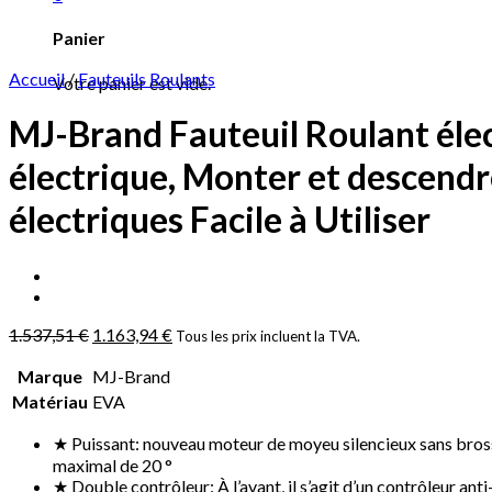
Panier
Accueil
/
Fauteuils Roulants
Votre panier est vide.
MJ-Brand Fauteuil Roulant éle
électrique, Monter et descendre
électriques Facile à Utiliser
1.537,51
€
1.163,94
€
Tous les prix incluent la TVA.
Marque
‎MJ-Brand
Matériau
‎EVA
★ Puissant: nouveau moteur de moyeu silencieux sans brosse
maximal de 20 °
★ Double contrôleur: À l’avant, il s’agit d’un contrôleur an